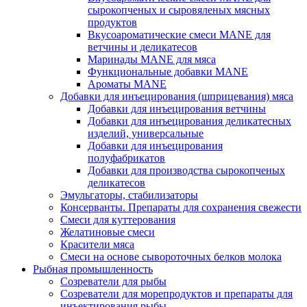
сырокопченых и сыровяленых мясных
продуктов
Вкусоароматические смеси MANE для
ветчины и деликатесов
Маринады MANE для мяса
Функциональные добавки MANE
Ароматы MANE
Добавки для инъецирования (шприцевания) мяса
Добавки для инъецирования ветчины
Добавки для инъецирования деликатесных
изделий, универсальные
Добавки для инъецирования
полуфабрикатов
Добавки для производства сырокопченых
деликатесов
Эмульгаторы, стабилизаторы
Консерванты. Препараты для сохранения свежести
Смеси для куттерования
Желатиновые смеси
Красители мяса
Смеси на основе сывороточных белков молока
Рыбная промышленность
Созреватели для рыбы
Созреватели для морепродуктов и препараты для
инъектирования рыбы