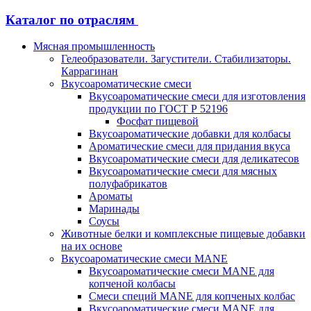
Каталог по отраслям
Мясная промышленность
Гелеобразователи. Загустители. Стабилизаторы.
Каррагинан
Вкусоароматические смеси
Вкусоароматические смеси для изготовления
продукции по ГОСТ Р 52196
Фосфат пищевой
Вкусоароматические добавки для колбасы
Ароматические смеси для придания вкуса
Вкусоароматические смеси для деликатесов
Вкусоароматические смеси для мясных
полуфабрикатов
Ароматы
Маринады
Соусы
Животные белки и комплексные пищевые добавки
на их основе
Вкусоароматические смеси MANE
Вкусоароматические смеси MANE для
копченой колбасы
Смеси специй MANE для копченых колбас
Вкусоароматические смеси MANE для