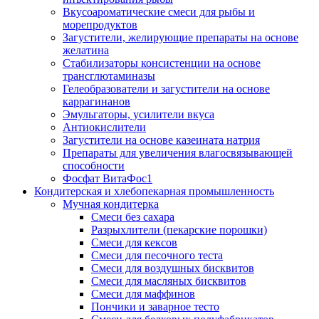
Вкусоароматические смеси для рыбы и
морепродуктов
Загустители, желирующие препараты на основе
желатина
Стабилизаторы консистенции на основе
трансглютаминазы
Гелеобразователи и загустители на основе
каррагинанов
Эмульгаторы, усилители вкуса
Антиокислители
Загустители на основе казеината натрия
Препараты для увеличения влагосвязывающей
способности
Фосфат ВитаФос1
Кондитерская и хлебопекарная промышленность
Мучная кондитерка
Смеси без сахара
Разрыхлители (пекарские порошки)
Смеси для кексов
Смеси для песочного теста
Смеси для воздушных бисквитов
Смеси для масляных бисквитов
Смеси для маффинов
Пончики и заварное тесто