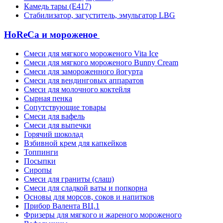
Камедь тары (Е417)
Стабилизатор, загуститель, эмульгатор LBG
HoReCa и мороженое
Смеси для мягкого мороженого Vita Ice
Смеси для мягкого мороженого Bunny Cream
Смеси для замороженного йогурта
Смеси для вендинговых аппаратов
Смеси для молочного коктейля
Сырная пенка
Сопутствующие товары
Смеси для вафель
Смеси для выпечки
Горячий шоколад
Взбивной крем для капкейков
Топпинги
Посыпки
Сиропы
Смеси для граниты (слаш)
Смеси для сладкой ваты и попкорна
Основы для морсов, соков и напитков
Прибор Валента ВЦ.1
Фризеры для мягкого и жареного мороженого