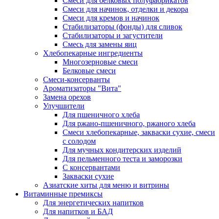
Cмеси для белковых полуфабрикатов
Смеси для начинок, отделки и декора
Смеси для кремов и начинок
Стабилизаторы (фонды) для сливок
Стабилизаторы и загустители
Смесь для замены яиц
Хлебопекарные ингредиенты
Многозерновые смеси
Белковые смеси
Смеси-консерванты
Ароматизаторы "Вита"
Замена орехов
Улучшители
Для пшеничного хлеба
Для ржано-пшеничного, ржаного хлеба
Смеси хлебопекарные, закваски сухие, смеси
с солодом
Для мучных кондитерских изделий
Для пельменного теста и заморозки
С консервантами
Закваски сухие
Азиатские хиты для меню и витрины
Витаминные премиксы
Для энергетических напитков
Для напитков и БАД