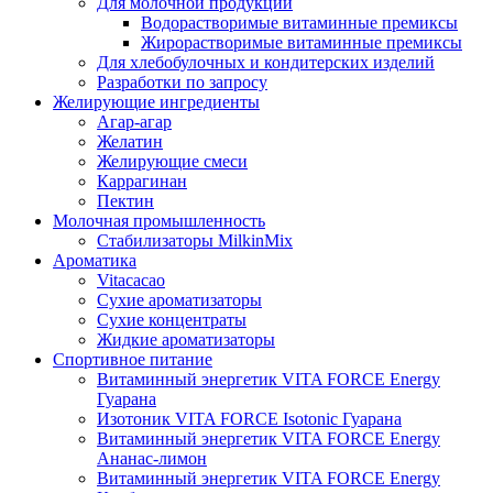
Для молочной продукции
Водорастворимые витаминные премиксы
Жирорастворимые витаминные премиксы
Для хлебобулочных и кондитерских изделий
Разработки по запросу
Желирующие ингредиенты
Агар-агар
Желатин
Желирующие смеси
Каррагинан
Пектин
Молочная промышленность
Стабилизаторы MilkinMix
Ароматика
Vitacacao
Сухие ароматизаторы
Сухие концентраты
Жидкие ароматизаторы
Спортивное питание
Витаминный энергетик VITA FORCE Energy
Гуарана
Изотоник VITA FORCE Isotonic Гуарана
Витаминный энергетик VITA FORCE Energy
Ананас-лимон
Витаминный энергетик VITA FORCE Energy