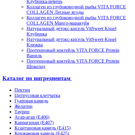
Клубника-ревень
Коллаген из глубоководной рыбы VITA FORCE
COLLAGEN Лесные ягоды
Коллаген из глубоководной рыбы VITA FORCE
COLLAGEN Манго-маракуйя
Натуральный детокс-кисель VitSweet Kissel
Клубника
Натуральный детокс-кисель VitSweet Kissel
Клюква
Протеиновый коктейль VITA FORCE Protein
Ваниль
Протеиновый коктейль VITA FORCE Protein
Шоколад
Каталог по ингредиентам
Пектин
Цитрусовая клетчатка
Гуаровая камедь
Желатин
Таурин
Агар-агар (Е406)
Каррагинан (Е407)
Ксантановая камедь (Е415)
Конжаковая камедь (Е425)