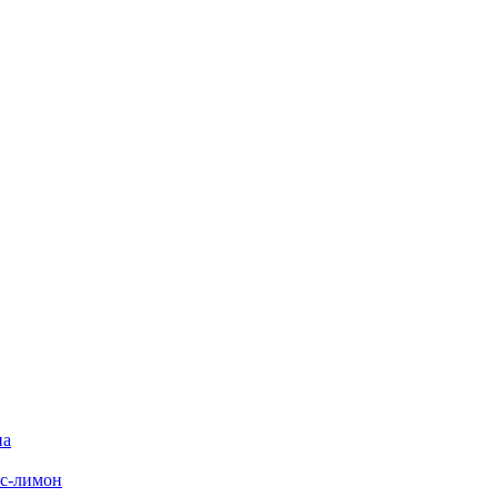
на
с-лимон