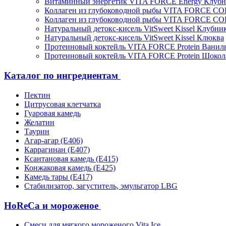
Витаминный энергетик VITA FORCE Energy Клубн
Коллаген из глубоководной рыбы VITA FORCE C
Коллаген из глубоководной рыбы VITA FORCE C
Натуральный детокс-кисель VitSweet Kissel Клубни
Натуральный детокс-кисель VitSweet Kissel Клюква
Протеиновый коктейль VITA FORCE Protein Ванил
Протеиновый коктейль VITA FORCE Protein Шокол
Каталог по ингредиентам
Пектин
Цитрусовая клетчатка
Гуаровая камедь
Желатин
Таурин
Агар-агар (Е406)
Каррагинан (Е407)
Ксантановая камедь (Е415)
Конжаковая камедь (Е425)
Камедь тары (Е417)
Стабилизатор, загуститель, эмульгатор LBG
HoReCa и мороженое
Смеси для мягкого мороженого Vita Ice