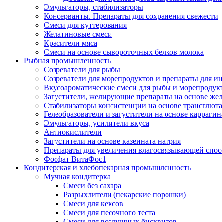
Эмульгаторы, стабилизаторы
Консерванты. Препараты для сохранения свежести
Смеси для куттерования
Желатиновые смеси
Красители мяса
Смеси на основе сывороточных белков молока
Рыбная промышленность
Созреватели для рыбы
Созреватели для морепродуктов и препараты для 
Вкусоароматические смеси для рыбы и морепродук
Загустители, желирующие препараты на основе же
Стабилизаторы консистенции на основе трансглют
Гелеобразователи и загустители на основе карраги
Эмульгаторы, усилители вкуса
Антиокислители
Загустители на основе казеината натрия
Препараты для увеличения влагосвязывающей спос
Фосфат ВитаФос1
Кондитерская и хлебопекарная промышленность
Мучная кондитерка
Смеси без сахара
Разрыхлители (пекарские порошки)
Смеси для кексов
Смеси для песочного теста
Смеси для воздушных бисквитов