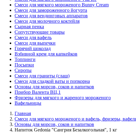
Смеси для мягкого мороженого Bunny Cream
Смеси для замороженного йогурта
Смеси для вендинговых аппаратов
Смеси для молочного коктейля
Сырная пенка
Сопутствующие товары
Смеси для вафель
Смеси для выпечки
Горячий шоколад
Взбивной крем для капкейков
Топпинги
Посыпки
Сиропы
Смеси для граниты (слаш)
Смеси для сладкой ваты и попкорна
Основы для морсов, соков и напитков
Прибор Валента ВЦ.1
Фризеры для мягкого и жареного мороженого
Вафельницы
Главная
Смеси для мягкого мороженого и вафель, фризеры, вафе
Основы для морсов, соков и напитков
Напиток Gedonia "Сангрия Безалкогольная", 1 кг