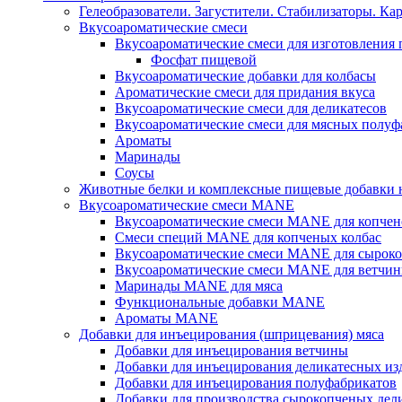
Гелеобразователи. Загустители. Стабилизаторы. Ка
Вкусоароматические смеси
Вкусоароматические смеси для изготовления
Фосфат пищевой
Вкусоароматические добавки для колбасы
Ароматические смеси для придания вкуса
Вкусоароматические смеси для деликатесов
Вкусоароматические смеси для мясных полуф
Ароматы
Маринады
Соусы
Животные белки и комплексные пищевые добавки н
Вкусоароматические смеси MANE
Вкусоароматические смеси MANE для копчен
Смеси специй MANE для копченых колбас
Вкусоароматические смеси MANE для сыроко
Вкусоароматические смеси MANE для ветчин
Маринады MANE для мяса
Функциональные добавки MANE
Ароматы MANE
Добавки для инъецирования (шприцевания) мяса
Добавки для инъецирования ветчины
Добавки для инъецирования деликатесных из
Добавки для инъецирования полуфабрикатов
Добавки для производства сырокопченых дел