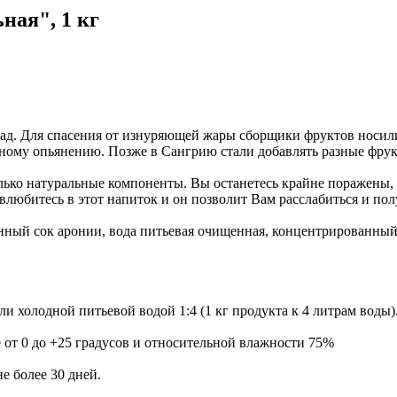
ная", 1 кг
ад. Для спасения от изнуряющей жары сборщики фруктов носили
льному опьянению. Позже в Сангрию стали добавлять разные фру
лько натуральные компоненты. Вы останетесь крайне поражены, 
влюбитесь в этот напиток и он позволит Вам расслабиться и по
нный сок аронии, вода питьевая очищенная, концентрированный 
и холодной питьевой водой 1:4 (1 кг продукта к 4 литрам воды)
е от 0 до +25 градусов и относительной влажности 75%
е более 30 дней.