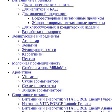
Витаминные премиксы
Для энергетических напитков
Для напитков и БАД
Для молочной продукции
Водорастворимые витаминные премиксы
Жирорастворимые витаминные премиксы
Для хлебобулочных и кондитерских изделий
Разработки по запросу
Желирующие ингредиенты
Агар-агар
Желатин
Желирующие смеси
Каррагинан
Пектин
Молочная промышленность
Стабилизаторы MilkinMix
Ароматика
Vitacacao
Сухие ароматизаторы
Сухие концентраты
Жидкие ароматизаторы
Спортивное питание
Витаминный энергетик VITA FORCE Energy Гуара
Изотоник VITA FORCE Isotonic Гуарана
Витаминный энергетик VITA FORCE Energy Анана