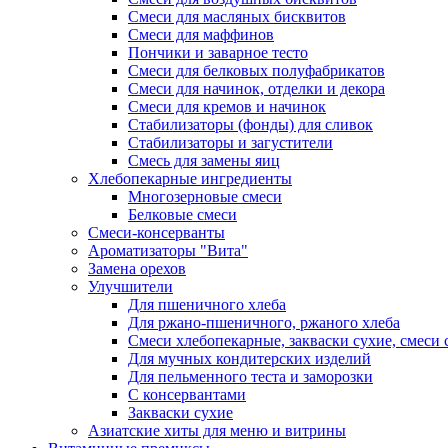
Смеси для масляных бисквитов
Смеси для маффинов
Пончики и заварное тесто
Cмеси для белковых полуфабрикатов
Смеси для начинок, отделки и декора
Смеси для кремов и начинок
Стабилизаторы (фонды) для сливок
Стабилизаторы и загустители
Смесь для замены яиц
Хлебопекарные ингредиенты
Многозерновые смеси
Белковые смеси
Смеси-консерванты
Ароматизаторы "Вита"
Замена орехов
Улучшители
Для пшеничного хлеба
Для ржано-пшеничного, ржаного хлеба
Смеси хлебопекарные, закваски сухие, смеси 
Для мучных кондитерских изделий
Для пельменного теста и заморозки
С консервантами
Закваски сухие
Азиатские хиты для меню и витрины