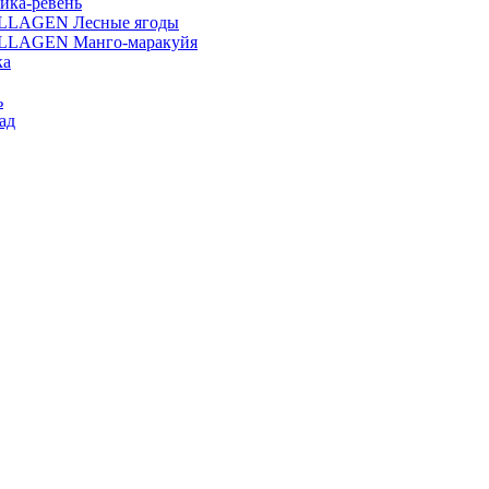
ика-ревень
OLLAGEN Лесные ягоды
OLLAGEN Манго-маракуйя
ка
ь
ад