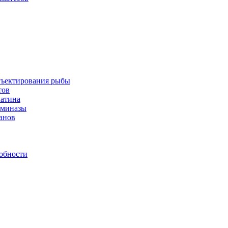
инъектирования рыбы
тов
латина
аминазы
нанов
обности