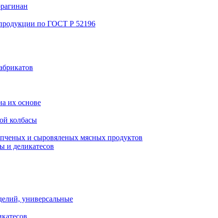
ррагинан
 продукции по ГОСТ Р 52196
абрикатов
а их основе
ой колбасы
пченых и сыровяленых мясных продуктов
ы и деликатесов
делий, универсальные
икатесов