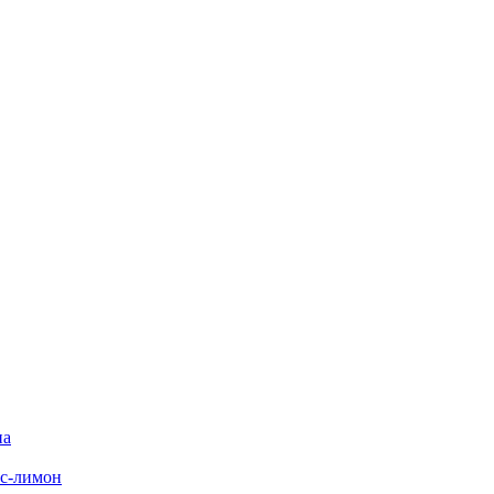
на
с-лимон