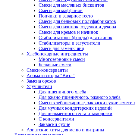
Смеси для масляных бисквитов
Смеси для маффинов
Пончики и заварное тесто
Cмеси для белковых полуфабрикатов
Смеси для начинок, отделки и декора
Смеси для кремов и начинок
Стабилизаторы (фонды) для сливок
Стабилизаторы и загустители
Смесь для замены яиц
Хлебопекарные ингредиенты
Многозерновые смеси
Белковые смеси
Смеси-консерванты
Ароматизаторы "Вита"
Замена орехов
Улучшители
Для пшеничного хлеба
Для ржано-пшеничного, ржаного хлеба
Смеси хлебопекарные, закваски сухие, смеси 
Для мучных кондитерских изделий
Для пельменного теста и заморозки
С консервантами
Закваски сухие
Азиатские хиты для меню и витрины