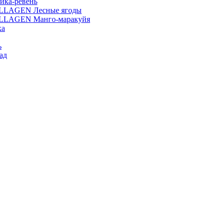
ика-ревень
OLLAGEN Лесные ягоды
OLLAGEN Манго-маракуйя
ка
ь
ад