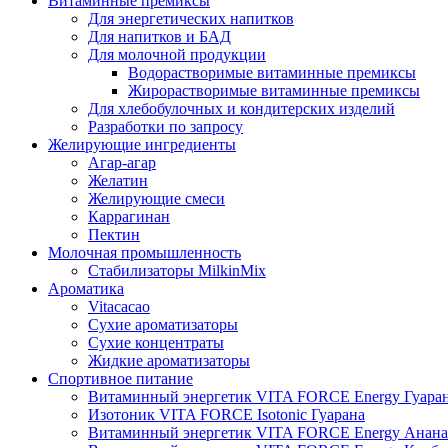
Витаминные премиксы
Для энергетических напитков
Для напитков и БАД
Для молочной продукции
Водорастворимые витаминные премиксы
Жирорастворимые витаминные премиксы
Для хлебобулочных и кондитерских изделий
Разработки по запросу
Желирующие ингредиенты
Агар-агар
Желатин
Желирующие смеси
Каррагинан
Пектин
Молочная промышленность
Стабилизаторы MilkinMix
Ароматика
Vitacacao
Сухие ароматизаторы
Сухие концентраты
Жидкие ароматизаторы
Спортивное питание
Витаминный энергетик VITA FORCE Energy Гуара
Изотоник VITA FORCE Isotonic Гуарана
Витаминный энергетик VITA FORCE Energy Анана