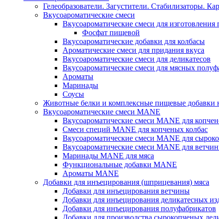
Гелеобразователи. Загустители. Стабилизаторы. Ка
Вкусоароматические смеси
Вкусоароматические смеси для изготовления
Фосфат пищевой
Вкусоароматические добавки для колбасы
Ароматические смеси для придания вкуса
Вкусоароматические смеси для деликатесов
Вкусоароматические смеси для мясных полуф
Ароматы
Маринады
Соусы
Животные белки и комплексные пищевые добавки н
Вкусоароматические смеси MANE
Вкусоароматические смеси MANE для копчен
Смеси специй MANE для копченых колбас
Вкусоароматические смеси MANE для сыроко
Вкусоароматические смеси MANE для ветчин
Маринады MANE для мяса
Функциональные добавки MANE
Ароматы MANE
Добавки для инъецирования (шприцевания) мяса
Добавки для инъецирования ветчины
Добавки для инъецирования деликатесных из
Добавки для инъецирования полуфабрикатов
Добавки для производства сырокопченых дел