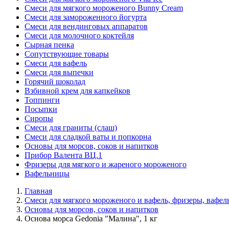
Смеси для мягкого мороженого Bunny Cream
Смеси для замороженного йогурта
Смеси для вендинговых аппаратов
Смеси для молочного коктейля
Сырная пенка
Сопутствующие товары
Смеси для вафель
Смеси для выпечки
Горячий шоколад
Взбивной крем для капкейков
Топпинги
Посыпки
Сиропы
Смеси для граниты (слаш)
Смеси для сладкой ваты и попкорна
Основы для морсов, соков и напитков
Прибор Валента ВЦ.1
Фризеры для мягкого и жареного мороженого
Вафельницы
Главная
Смеси для мягкого мороженого и вафель, фризеры, вафе
Основы для морсов, соков и напитков
Основа морса Gedonia "Малина", 1 кг