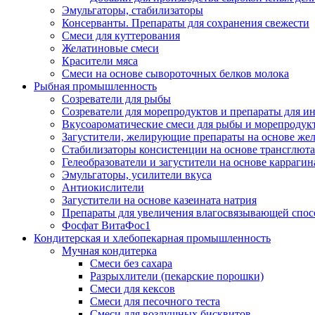
Эмульгаторы, стабилизаторы
Консерванты. Препараты для сохранения свежести
Смеси для куттерования
Желатиновые смеси
Красители мяса
Смеси на основе сывороточных белков молока
Рыбная промышленность
Созреватели для рыбы
Созреватели для морепродуктов и препараты для 
Вкусоароматические смеси для рыбы и морепродук
Загустители, желирующие препараты на основе же
Стабилизаторы консистенции на основе трансглют
Гелеобразователи и загустители на основе карраги
Эмульгаторы, усилители вкуса
Антиокислители
Загустители на основе казеината натрия
Препараты для увеличения влагосвязывающей спос
Фосфат ВитаФос1
Кондитерская и хлебопекарная промышленность
Мучная кондитерка
Смеси без сахара
Разрыхлители (пекарские порошки)
Смеси для кексов
Смеси для песочного теста
Смеси для воздушных бисквитов