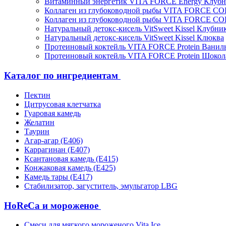
Витаминный энергетик VITA FORCE Energy Клубн
Коллаген из глубоководной рыбы VITA FORCE C
Коллаген из глубоководной рыбы VITA FORCE C
Натуральный детокс-кисель VitSweet Kissel Клубни
Натуральный детокс-кисель VitSweet Kissel Клюква
Протеиновый коктейль VITA FORCE Protein Ванил
Протеиновый коктейль VITA FORCE Protein Шокол
Каталог по ингредиентам
Пектин
Цитрусовая клетчатка
Гуаровая камедь
Желатин
Таурин
Агар-агар (Е406)
Каррагинан (Е407)
Ксантановая камедь (Е415)
Конжаковая камедь (Е425)
Камедь тары (Е417)
Стабилизатор, загуститель, эмульгатор LBG
HoReCa и мороженое
Смеси для мягкого мороженого Vita Ice