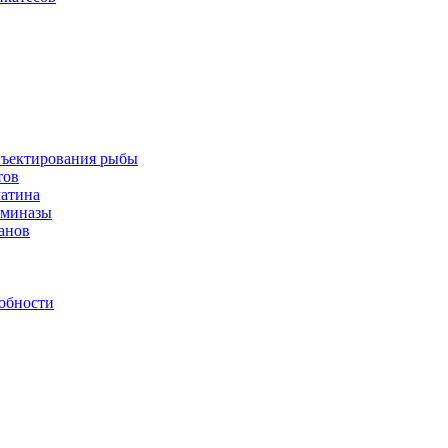
инъектирования рыбы
тов
латина
аминазы
нанов
обности