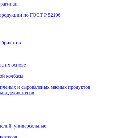
ррагинан
 продукции по ГОСТ Р 52196
абрикатов
а их основе
ой колбасы
пченых и сыровяленых мясных продуктов
ы и деликатесов
делий, универсальные
икатесов