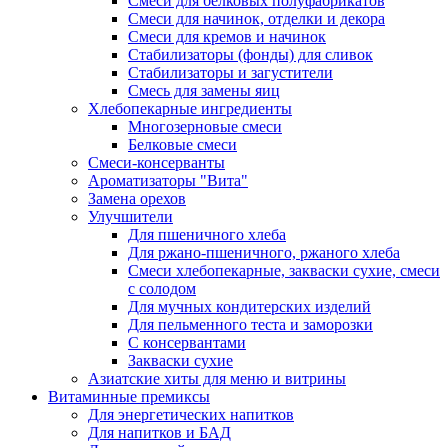
Cмеси для белковых полуфабрикатов
Смеси для начинок, отделки и декора
Смеси для кремов и начинок
Стабилизаторы (фонды) для сливок
Стабилизаторы и загустители
Смесь для замены яиц
Хлебопекарные ингредиенты
Многозерновые смеси
Белковые смеси
Смеси-консерванты
Ароматизаторы "Вита"
Замена орехов
Улучшители
Для пшеничного хлеба
Для ржано-пшеничного, ржаного хлеба
Смеси хлебопекарные, закваски сухие, смеси
с солодом
Для мучных кондитерских изделий
Для пельменного теста и заморозки
С консервантами
Закваски сухие
Азиатские хиты для меню и витрины
Витаминные премиксы
Для энергетических напитков
Для напитков и БАД