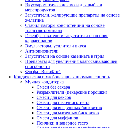
Вкусоароматические смеси для рыбы и
морепродуктов
Загустители, желирующие препараты на основе
желатина
Стабилизаторы консистенции на основе
трансглютаминазы
Гелеобразователи и загустители на основе
каррагинанов
Эмульгаторы, усилители вкуса
Антиокислители
Загустители на основе казеината натрия
Препараты для увеличения влагосвязывающей
способности
Фосфат ВитаФос1
Кондитерская и хлебопекарная промышленность
Мучная кондитерка
Смеси без сахара
Разрыхлители (пекарские порошки)
Смеси для кексов
Смеси для песочного теста
Смеси для воздушных бисквитов
Смеси для масляных бисквитов
Смеси для маффинов
Пончики и заварное тесто