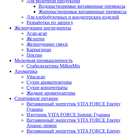
Для молочной продукции
Водорастворимые витаминные премиксы
Жирорастворимые витаминные премиксы
Для хлебобулочных и кондитерских изделий
Разработки по запросу
Желирующие ингредиенты
Агар-агар
Желатин
Желирующие смеси
Каррагинан
Пектин
Молочная промышленность
Стабилизаторы MilkinMix
Ароматика
Vitacacao
Сухие ароматизаторы
Сухие концентраты
Жидкие ароматизаторы
Спортивное питание
Витаминный энергетик VITA FORCE Energy
Гуарана
Изотоник VITA FORCE Isotonic Гуарана
Витаминный энергетик VITA FORCE Energy
Ананас-лимон
Витаминный энергетик VITA FORCE Energy