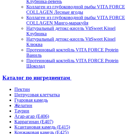
Клубника-ревень
Коллаген из глубоководной рыбы VITA FORCE
COLLAGEN Лесные ягоды
Коллаген из глубоководной рыбы VITA FORCE
COLLAGEN Манго-маракуйя
Натуральный детокс-кисель VitSweet Kissel
Клубника
Натуральный детокс-кисель VitSweet Kissel
Клюква
Протеиновый коктейль VITA FORCE Protein
Ваниль
Протеиновый коктейль VITA FORCE Protein
Шоколад
Каталог по ингредиентам
Пектин
Цитрусовая клетчатка
Гуаровая камедь
Желатин
Таурин
Агар-агар (Е406)
Каррагинан (Е407)
Ксантановая камедь (Е415)
Конжаковая камедь (Е425)