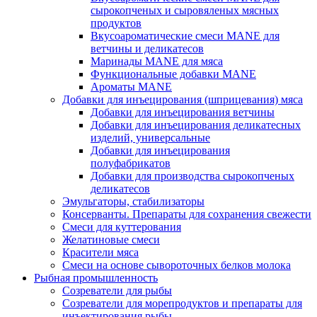
сырокопченых и сыровяленых мясных
продуктов
Вкусоароматические смеси MANE для
ветчины и деликатесов
Маринады MANE для мяса
Функциональные добавки MANE
Ароматы MANE
Добавки для инъецирования (шприцевания) мяса
Добавки для инъецирования ветчины
Добавки для инъецирования деликатесных
изделий, универсальные
Добавки для инъецирования
полуфабрикатов
Добавки для производства сырокопченых
деликатесов
Эмульгаторы, стабилизаторы
Консерванты. Препараты для сохранения свежести
Смеси для куттерования
Желатиновые смеси
Красители мяса
Смеси на основе сывороточных белков молока
Рыбная промышленность
Созреватели для рыбы
Созреватели для морепродуктов и препараты для
инъектирования рыбы