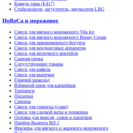
Камедь тары (Е417)
Стабилизатор, загуститель, эмульгатор LBG
HoReCa и мороженое
Смеси для мягкого мороженого Vita Ice
Смеси для мягкого мороженого Bunny Cream
Смеси для замороженного йогурта
Смеси для вендинговых аппаратов
Смеси для молочного коктейля
Сырная пенка
Сопутствующие товары
Смеси для вафель
Смеси для выпечки
Горячий шоколад
Взбивной крем для капкейков
Топпинги
Посыпки
Сиропы
Смеси для граниты (слаш)
Смеси для сладкой ваты и попкорна
Основы для морсов, соков и напитков
Прибор Валента ВЦ.1
Фризеры для мягкого и жареного мороженого