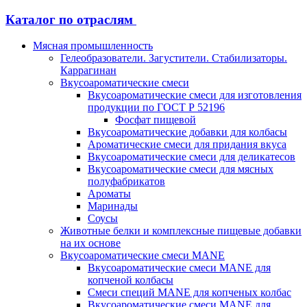
Каталог по отраслям
Мясная промышленность
Гелеобразователи. Загустители. Стабилизаторы.
Каррагинан
Вкусоароматические смеси
Вкусоароматические смеси для изготовления
продукции по ГОСТ Р 52196
Фосфат пищевой
Вкусоароматические добавки для колбасы
Ароматические смеси для придания вкуса
Вкусоароматические смеси для деликатесов
Вкусоароматические смеси для мясных
полуфабрикатов
Ароматы
Маринады
Соусы
Животные белки и комплексные пищевые добавки
на их основе
Вкусоароматические смеси MANE
Вкусоароматические смеси MANE для
копченой колбасы
Смеси специй MANE для копченых колбас
Вкусоароматические смеси MANE для