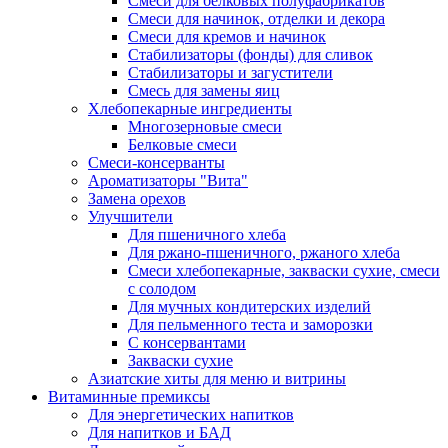
Cмеси для белковых полуфабрикатов
Смеси для начинок, отделки и декора
Смеси для кремов и начинок
Стабилизаторы (фонды) для сливок
Стабилизаторы и загустители
Смесь для замены яиц
Хлебопекарные ингредиенты
Многозерновые смеси
Белковые смеси
Смеси-консерванты
Ароматизаторы "Вита"
Замена орехов
Улучшители
Для пшеничного хлеба
Для ржано-пшеничного, ржаного хлеба
Смеси хлебопекарные, закваски сухие, смеси
с солодом
Для мучных кондитерских изделий
Для пельменного теста и заморозки
С консервантами
Закваски сухие
Азиатские хиты для меню и витрины
Витаминные премиксы
Для энергетических напитков
Для напитков и БАД