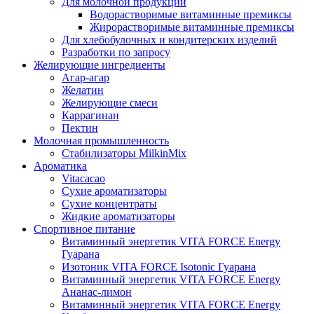
Для молочной продукции
Водорастворимые витаминные премиксы
Жирорастворимые витаминные премиксы
Для хлебобулочных и кондитерских изделий
Разработки по запросу
Желирующие ингредиенты
Агар-агар
Желатин
Желирующие смеси
Каррагинан
Пектин
Молочная промышленность
Стабилизаторы MilkinMix
Ароматика
Vitacacao
Сухие ароматизаторы
Сухие концентраты
Жидкие ароматизаторы
Спортивное питание
Витаминный энергетик VITA FORCE Energy
Гуарана
Изотоник VITA FORCE Isotonic Гуарана
Витаминный энергетик VITA FORCE Energy
Ананас-лимон
Витаминный энергетик VITA FORCE Energy