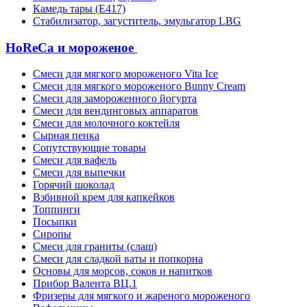
Камедь тары (Е417)
Стабилизатор, загуститель, эмульгатор LBG
HoReCa и мороженое
Смеси для мягкого мороженого Vita Ice
Смеси для мягкого мороженого Bunny Cream
Смеси для замороженного йогурта
Смеси для вендинговых аппаратов
Смеси для молочного коктейля
Сырная пенка
Сопутствующие товары
Смеси для вафель
Смеси для выпечки
Горячий шоколад
Взбивной крем для капкейков
Топпинги
Посыпки
Сиропы
Смеси для граниты (слаш)
Смеси для сладкой ваты и попкорна
Основы для морсов, соков и напитков
Прибор Валента ВЦ.1
Фризеры для мягкого и жареного мороженого