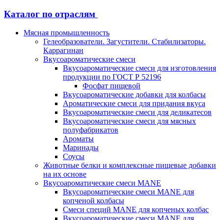
Каталог по отраслям
Мясная промышленность
Гелеобразователи. Загустители. Стабилизаторы.
Каррагинан
Вкусоароматические смеси
Вкусоароматические смеси для изготовления
продукции по ГОСТ Р 52196
Фосфат пищевой
Вкусоароматические добавки для колбасы
Ароматические смеси для придания вкуса
Вкусоароматические смеси для деликатесов
Вкусоароматические смеси для мясных
полуфабрикатов
Ароматы
Маринады
Соусы
Животные белки и комплексные пищевые добавки
на их основе
Вкусоароматические смеси MANE
Вкусоароматические смеси MANE для
копченой колбасы
Смеси специй MANE для копченых колбас
Вкусоароматические смеси MANE для