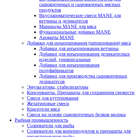
сырокопченых и сыровяленых мясных
продуктов
Вкусоароматические смеси MANE для
ветчины и деликатесов
Маринады MANE для мяса
Функциональные добавки MANE
Ароматы MANE
Добавки для инъецирования (шприцевания) мяса
Добавки для инъецирования ветчины
Добавки для инъецирования деликатесных
изделий, универсальные
Добавки для инъецирования
полуфабрикатов
Добавки для производства сырокопченых
деликатесов
Эмульгаторы, стабилизаторы
Консерванты. Препараты для сохранения свежести
Смеси для куттерования
Желатиновые смеси
Красители мяса
Смеси на основе сывороточных белков молока
Рыбная промышленность
Созреватели для рыбы
Созреватели для морепродуктов и препараты для
инъектирования рыбы