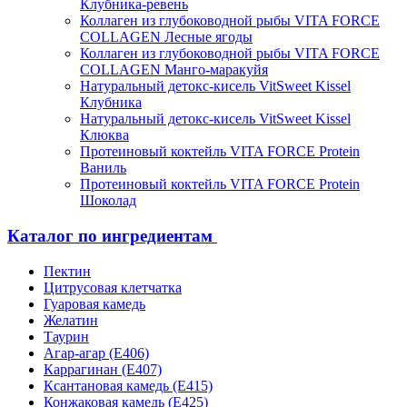
Клубника-ревень
Коллаген из глубоководной рыбы VITA FORCE
COLLAGEN Лесные ягоды
Коллаген из глубоководной рыбы VITA FORCE
COLLAGEN Манго-маракуйя
Натуральный детокс-кисель VitSweet Kissel
Клубника
Натуральный детокс-кисель VitSweet Kissel
Клюква
Протеиновый коктейль VITA FORCE Protein
Ваниль
Протеиновый коктейль VITA FORCE Protein
Шоколад
Каталог по ингредиентам
Пектин
Цитрусовая клетчатка
Гуаровая камедь
Желатин
Таурин
Агар-агар (Е406)
Каррагинан (Е407)
Ксантановая камедь (Е415)
Конжаковая камедь (Е425)