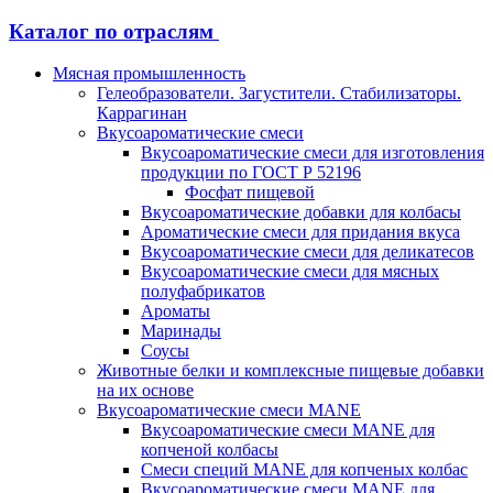
Каталог по отраслям
Мясная промышленность
Гелеобразователи. Загустители. Стабилизаторы.
Каррагинан
Вкусоароматические смеси
Вкусоароматические смеси для изготовления
продукции по ГОСТ Р 52196
Фосфат пищевой
Вкусоароматические добавки для колбасы
Ароматические смеси для придания вкуса
Вкусоароматические смеси для деликатесов
Вкусоароматические смеси для мясных
полуфабрикатов
Ароматы
Маринады
Соусы
Животные белки и комплексные пищевые добавки
на их основе
Вкусоароматические смеси MANE
Вкусоароматические смеси MANE для
копченой колбасы
Смеси специй MANE для копченых колбас
Вкусоароматические смеси MANE для