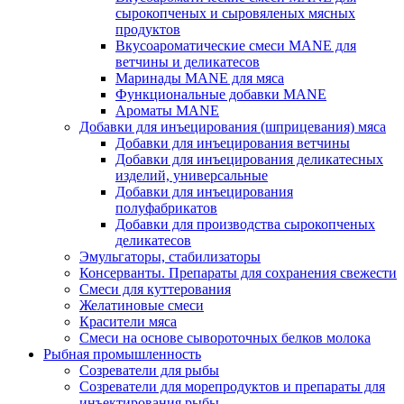
сырокопченых и сыровяленых мясных
продуктов
Вкусоароматические смеси MANE для
ветчины и деликатесов
Маринады MANE для мяса
Функциональные добавки MANE
Ароматы MANE
Добавки для инъецирования (шприцевания) мяса
Добавки для инъецирования ветчины
Добавки для инъецирования деликатесных
изделий, универсальные
Добавки для инъецирования
полуфабрикатов
Добавки для производства сырокопченых
деликатесов
Эмульгаторы, стабилизаторы
Консерванты. Препараты для сохранения свежести
Смеси для куттерования
Желатиновые смеси
Красители мяса
Смеси на основе сывороточных белков молока
Рыбная промышленность
Созреватели для рыбы
Созреватели для морепродуктов и препараты для
инъектирования рыбы