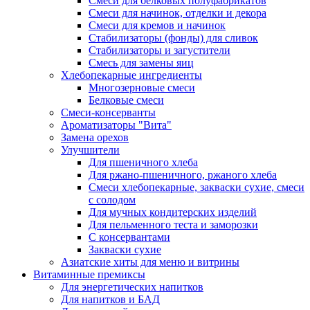
Cмеси для белковых полуфабрикатов
Смеси для начинок, отделки и декора
Смеси для кремов и начинок
Стабилизаторы (фонды) для сливок
Стабилизаторы и загустители
Смесь для замены яиц
Хлебопекарные ингредиенты
Многозерновые смеси
Белковые смеси
Смеси-консерванты
Ароматизаторы "Вита"
Замена орехов
Улучшители
Для пшеничного хлеба
Для ржано-пшеничного, ржаного хлеба
Смеси хлебопекарные, закваски сухие, смеси
с солодом
Для мучных кондитерских изделий
Для пельменного теста и заморозки
С консервантами
Закваски сухие
Азиатские хиты для меню и витрины
Витаминные премиксы
Для энергетических напитков
Для напитков и БАД