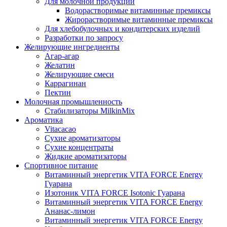
Для молочной продукции
Водорастворимые витаминные премиксы
Жирорастворимые витаминные премиксы
Для хлебобулочных и кондитерских изделий
Разработки по запросу
Желирующие ингредиенты
Агар-агар
Желатин
Желирующие смеси
Каррагинан
Пектин
Молочная промышленность
Стабилизаторы MilkinMix
Ароматика
Vitacacao
Сухие ароматизаторы
Сухие концентраты
Жидкие ароматизаторы
Спортивное питание
Витаминный энергетик VITA FORCE Energy
Гуарана
Изотоник VITA FORCE Isotonic Гуарана
Витаминный энергетик VITA FORCE Energy
Ананас-лимон
Витаминный энергетик VITA FORCE Energy