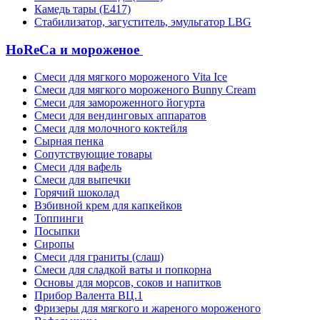
Камедь тары (Е417)
Стабилизатор, загуститель, эмульгатор LBG
HoReCa и мороженое
Смеси для мягкого мороженого Vita Ice
Смеси для мягкого мороженого Bunny Cream
Смеси для замороженного йогурта
Смеси для вендинговых аппаратов
Смеси для молочного коктейля
Сырная пенка
Сопутствующие товары
Смеси для вафель
Смеси для выпечки
Горячий шоколад
Взбивной крем для капкейков
Топпинги
Посыпки
Сиропы
Смеси для граниты (слаш)
Смеси для сладкой ваты и попкорна
Основы для морсов, соков и напитков
Прибор Валента ВЦ.1
Фризеры для мягкого и жареного мороженого