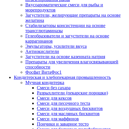
Вкусоароматические смеси для рыбы и
морепродуктов
Загустители, желирующие препараты на основе
желатина
Стабилизаторы консистенции на основе
трансглютаминазы
Гелеобразователи и загустители на основе
каррагинанов
Эмульгаторы, усилители вкуса
Антиокислители
Загустители на основе казеината натрия
Препараты для увеличения влагосвязывающей
способности
Фосфат ВитаФос1
Кондитерская и хлебопекарная промышленность
Мучная кондитерка
Смеси без сахара
Разрыхлители (пекарские порошки)
Смеси для кексов
Смеси для песочного теста
Смеси для воздушных бисквитов
Смеси для масляных бисквитов
Смеси для маффинов
Пончики и заварное тесто