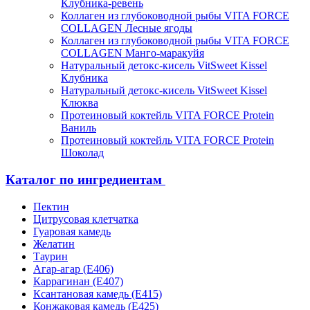
Клубника-ревень
Коллаген из глубоководной рыбы VITA FORCE
COLLAGEN Лесные ягоды
Коллаген из глубоководной рыбы VITA FORCE
COLLAGEN Манго-маракуйя
Натуральный детокс-кисель VitSweet Kissel
Клубника
Натуральный детокс-кисель VitSweet Kissel
Клюква
Протеиновый коктейль VITA FORCE Protein
Ваниль
Протеиновый коктейль VITA FORCE Protein
Шоколад
Каталог по ингредиентам
Пектин
Цитрусовая клетчатка
Гуаровая камедь
Желатин
Таурин
Агар-агар (Е406)
Каррагинан (Е407)
Ксантановая камедь (Е415)
Конжаковая камедь (Е425)