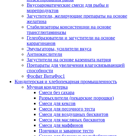
Вкусоароматические смеси для рыбы и
морепродуктов
Загустители, желирующие препараты на основе
желатина
Стабилизаторы консистенции на основе
трансглютаминазы
Гелеобразователи и загустители на основе
каррагинанов
Эмульгаторы, усилители вкуса
Антиокислители
Загустители на основе казеината натрия
Препараты для увеличения влагосвязывающей
способности
Фосфат ВитаФос1
Кондитерская и хлебопекарная промышленность
Мучная кондитерка
Смеси без сахара
Разрыхлители (пекарские порошки)
Смеси для кексов
Смеси для песочного теста
Смеси для воздушных бисквитов
Смеси для масляных бисквитов
Смеси для маффинов
Пончики и заварное тесто