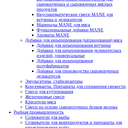
сырокопченых и сыровяленых мясных
продуктов
Вкусоароматические смеси MANE для
ветчины и деликатесов
Маринады MANE для мяса
Функциональные добавки MANE
Ароматы MANE
Добавки для инъецирования (шприцевания) мяса
Добавки для инъецирования ветчины
Добавки для инъецирования деликатесных
изделий, универсальные
Добавки для инъецирования
полуфабрикатов
Добавки для производства сырокопченых
деликатесов
Эмульгаторы, стабилизаторы
Консерванты. Препараты для сохранения свежести
Смеси для куттерования
Желатиновые смеси
Красители мяса
Смеси на основе сывороточных белков молока
Рыбная промышленность
Созреватели для рыбы
Созреватели для морепродуктов и препараты для
инъектирования рыбы