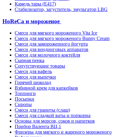
Камедь тары (Е417)
Стабилизатор, загуститель, эмульгатор LBG
HoReCa и мороженое
Смеси для мягкого мороженого Vita Ice
Смеси для мягкого мороженого Bunny Cream
Смеси для замороженного йогурта
Смеси для вендинговых аппаратов
Смеси для молочного коктейля
Сырная пенка
Сопутствующие товары
Смеси для вафель
Смеси для выпечки
Горячий шоколад
Взбивной крем для капкейков
Топпинги
Посыпки
Сиропы
Смеси для граниты (слаш)
Смеси для сладкой ваты и попкорна
Основы для морсов, соков и напитков
Прибор Валента ВЦ.1
Фризеры для мягкого и жареного мороженого