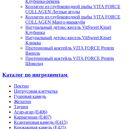
Клубника-ревень
Коллаген из глубоководной рыбы VITA FORCE
COLLAGEN Лесные ягоды
Коллаген из глубоководной рыбы VITA FORCE
COLLAGEN Манго-маракуйя
Натуральный детокс-кисель VitSweet Kissel
Клубника
Натуральный детокс-кисель VitSweet Kissel
Клюква
Протеиновый коктейль VITA FORCE Protein
Ваниль
Протеиновый коктейль VITA FORCE Protein
Шоколад
Каталог по ингредиентам
Пектин
Цитрусовая клетчатка
Гуаровая камедь
Желатин
Таурин
Агар-агар (Е406)
Каррагинан (Е407)
Ксантановая камедь (Е415)
Конжаковая камедь (Е425)