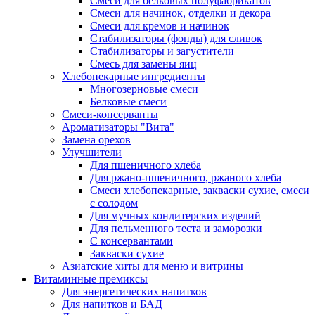
Cмеси для белковых полуфабрикатов
Смеси для начинок, отделки и декора
Смеси для кремов и начинок
Стабилизаторы (фонды) для сливок
Стабилизаторы и загустители
Смесь для замены яиц
Хлебопекарные ингредиенты
Многозерновые смеси
Белковые смеси
Смеси-консерванты
Ароматизаторы "Вита"
Замена орехов
Улучшители
Для пшеничного хлеба
Для ржано-пшеничного, ржаного хлеба
Смеси хлебопекарные, закваски сухие, смеси
с солодом
Для мучных кондитерских изделий
Для пельменного теста и заморозки
С консервантами
Закваски сухие
Азиатские хиты для меню и витрины
Витаминные премиксы
Для энергетических напитков
Для напитков и БАД