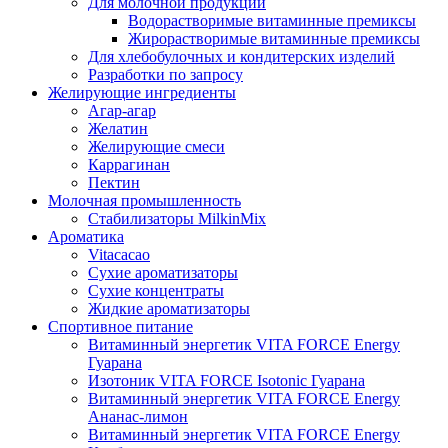
Для молочной продукции
Водорастворимые витаминные премиксы
Жирорастворимые витаминные премиксы
Для хлебобулочных и кондитерских изделий
Разработки по запросу
Желирующие ингредиенты
Агар-агар
Желатин
Желирующие смеси
Каррагинан
Пектин
Молочная промышленность
Стабилизаторы MilkinMix
Ароматика
Vitacacao
Сухие ароматизаторы
Сухие концентраты
Жидкие ароматизаторы
Спортивное питание
Витаминный энергетик VITA FORCE Energy
Гуарана
Изотоник VITA FORCE Isotonic Гуарана
Витаминный энергетик VITA FORCE Energy
Ананас-лимон
Витаминный энергетик VITA FORCE Energy