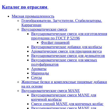
Каталог по отраслям
Мясная промышленность
Гелеобразователи. Загустители. Стабилизаторы.
Каррагинан
Вкусоароматические смеси
Вкусоароматические смеси для изготовления
продукции по ГОСТ Р 52196
Фосфат пищевой
Вкусоароматические добавки для колбасы
Ароматические смеси для придания вкуса
Вкусоароматические смеси для деликатесов
Вкусоароматические смеси для мясных
полуфабрикатов
Ароматы
Маринады
Соусы
Животные белки и комплексные пищевые добавки
на их основе
Вкусоароматические смеси MANE
Вкусоароматические смеси MANE для
копченой колбасы
Смеси специй MANE для копченых колбас
Вкусоароматические смеси MANE для