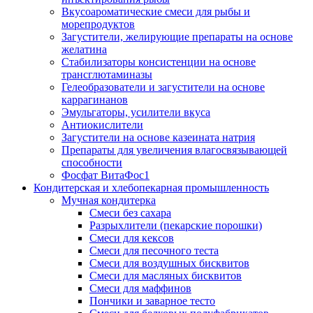
Вкусоароматические смеси для рыбы и
морепродуктов
Загустители, желирующие препараты на основе
желатина
Стабилизаторы консистенции на основе
трансглютаминазы
Гелеобразователи и загустители на основе
каррагинанов
Эмульгаторы, усилители вкуса
Антиокислители
Загустители на основе казеината натрия
Препараты для увеличения влагосвязывающей
способности
Фосфат ВитаФос1
Кондитерская и хлебопекарная промышленность
Мучная кондитерка
Смеси без сахара
Разрыхлители (пекарские порошки)
Смеси для кексов
Смеси для песочного теста
Смеси для воздушных бисквитов
Смеси для масляных бисквитов
Смеси для маффинов
Пончики и заварное тесто