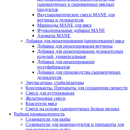
сырокопченых и сыровяленых мясных
продуктов
Вкусоароматические смеси MANE для
ветчины и деликатесов
Маринады MANE для мяса
Функциональные добавки MANE
Ароматы MANE
Добавки для инъецирования (шприцевания) мяса
Добавки для инъецирования ветчины
Добавки для инъецирования деликатесных
изделий, универсальные
Добавки для инъецирования
полуфабрикатов
Добавки для производства сырокопченых
деликатесов
Эмульгаторы, стабилизаторы
Консерванты. Препараты для сохранения свежести
Смеси для куттерования
Желатиновые смеси
Красители мяса
Смеси на основе сывороточных белков молока
Рыбная промышленность
Созреватели для рыбы
Созреватели для морепродуктов и препараты для
инъектирования рыбы