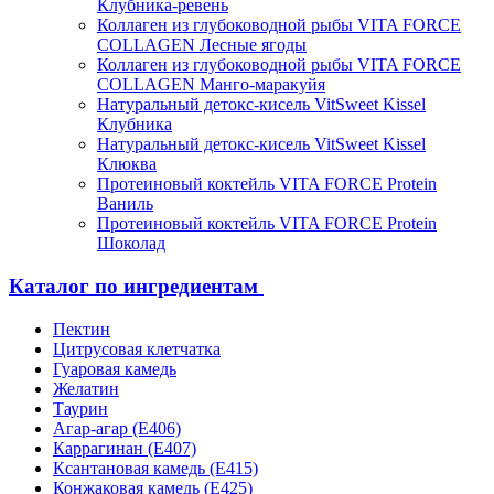
Клубника-ревень
Коллаген из глубоководной рыбы VITA FORCE
COLLAGEN Лесные ягоды
Коллаген из глубоководной рыбы VITA FORCE
COLLAGEN Манго-маракуйя
Натуральный детокс-кисель VitSweet Kissel
Клубника
Натуральный детокс-кисель VitSweet Kissel
Клюква
Протеиновый коктейль VITA FORCE Protein
Ваниль
Протеиновый коктейль VITA FORCE Protein
Шоколад
Каталог по ингредиентам
Пектин
Цитрусовая клетчатка
Гуаровая камедь
Желатин
Таурин
Агар-агар (Е406)
Каррагинан (Е407)
Ксантановая камедь (Е415)
Конжаковая камедь (Е425)