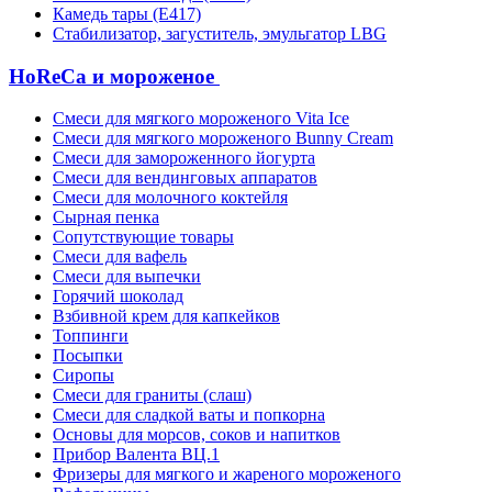
Камедь тары (Е417)
Стабилизатор, загуститель, эмульгатор LBG
HoReCa и мороженое
Смеси для мягкого мороженого Vita Ice
Смеси для мягкого мороженого Bunny Cream
Смеси для замороженного йогурта
Смеси для вендинговых аппаратов
Смеси для молочного коктейля
Сырная пенка
Сопутствующие товары
Смеси для вафель
Смеси для выпечки
Горячий шоколад
Взбивной крем для капкейков
Топпинги
Посыпки
Сиропы
Смеси для граниты (слаш)
Смеси для сладкой ваты и попкорна
Основы для морсов, соков и напитков
Прибор Валента ВЦ.1
Фризеры для мягкого и жареного мороженого