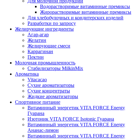
Для молочной продукции
Водорастворимые витаминные премиксы
Жирорастворимые витаминные премиксы
Для хлебобулочных и кондитерских изделий
Разработки по запросу
Желирующие ингредиенты
Агар-агар
Желатин
Желирующие смеси
Каррагинан
Пектин
Молочная промышленность
Стабилизаторы MilkinMix
Ароматика
Vitacacao
Сухие ароматизаторы
Сухие концентраты
Жидкие ароматизаторы
Спортивное питание
Витаминный энергетик VITA FORCE Energy
Гуарана
Изотоник VITA FORCE Isotonic Гуарана
Витаминный энергетик VITA FORCE Energy
Ананас-лимон
Витаминный энергетик VITA FORCE Energy