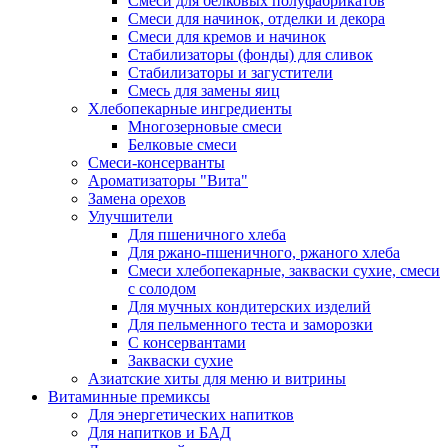
Cмеси для белковых полуфабрикатов
Смеси для начинок, отделки и декора
Смеси для кремов и начинок
Стабилизаторы (фонды) для сливок
Стабилизаторы и загустители
Смесь для замены яиц
Хлебопекарные ингредиенты
Многозерновые смеси
Белковые смеси
Смеси-консерванты
Ароматизаторы "Вита"
Замена орехов
Улучшители
Для пшеничного хлеба
Для ржано-пшеничного, ржаного хлеба
Смеси хлебопекарные, закваски сухие, смеси
с солодом
Для мучных кондитерских изделий
Для пельменного теста и заморозки
С консервантами
Закваски сухие
Азиатские хиты для меню и витрины
Витаминные премиксы
Для энергетических напитков
Для напитков и БАД