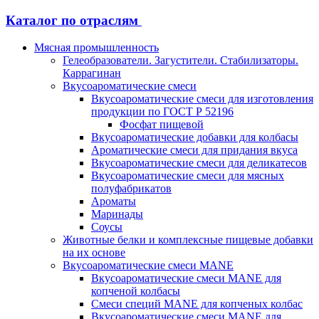
Каталог по отраслям
Мясная промышленность
Гелеобразователи. Загустители. Стабилизаторы.
Каррагинан
Вкусоароматические смеси
Вкусоароматические смеси для изготовления
продукции по ГОСТ Р 52196
Фосфат пищевой
Вкусоароматические добавки для колбасы
Ароматические смеси для придания вкуса
Вкусоароматические смеси для деликатесов
Вкусоароматические смеси для мясных
полуфабрикатов
Ароматы
Маринады
Соусы
Животные белки и комплексные пищевые добавки
на их основе
Вкусоароматические смеси MANE
Вкусоароматические смеси MANE для
копченой колбасы
Смеси специй MANE для копченых колбас
Вкусоароматические смеси MANE для