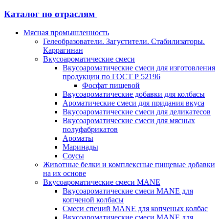
Каталог по отраслям
Мясная промышленность
Гелеобразователи. Загустители. Стабилизаторы.
Каррагинан
Вкусоароматические смеси
Вкусоароматические смеси для изготовления
продукции по ГОСТ Р 52196
Фосфат пищевой
Вкусоароматические добавки для колбасы
Ароматические смеси для придания вкуса
Вкусоароматические смеси для деликатесов
Вкусоароматические смеси для мясных
полуфабрикатов
Ароматы
Маринады
Соусы
Животные белки и комплексные пищевые добавки
на их основе
Вкусоароматические смеси MANE
Вкусоароматические смеси MANE для
копченой колбасы
Смеси специй MANE для копченых колбас
Вкусоароматические смеси MANE для