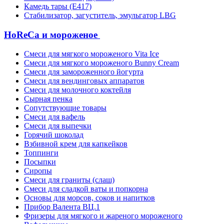
Камедь тары (Е417)
Стабилизатор, загуститель, эмульгатор LBG
HoReCa и мороженое
Смеси для мягкого мороженого Vita Ice
Смеси для мягкого мороженого Bunny Cream
Смеси для замороженного йогурта
Смеси для вендинговых аппаратов
Смеси для молочного коктейля
Сырная пенка
Сопутствующие товары
Смеси для вафель
Смеси для выпечки
Горячий шоколад
Взбивной крем для капкейков
Топпинги
Посыпки
Сиропы
Смеси для граниты (слаш)
Смеси для сладкой ваты и попкорна
Основы для морсов, соков и напитков
Прибор Валента ВЦ.1
Фризеры для мягкого и жареного мороженого