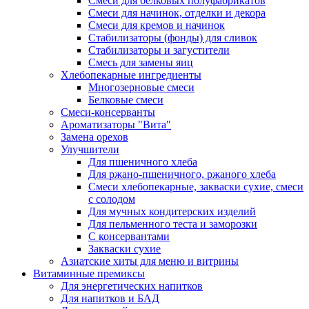
Cмеси для белковых полуфабрикатов
Смеси для начинок, отделки и декора
Смеси для кремов и начинок
Стабилизаторы (фонды) для сливок
Стабилизаторы и загустители
Смесь для замены яиц
Хлебопекарные ингредиенты
Многозерновые смеси
Белковые смеси
Смеси-консерванты
Ароматизаторы "Вита"
Замена орехов
Улучшители
Для пшеничного хлеба
Для ржано-пшеничного, ржаного хлеба
Смеси хлебопекарные, закваски сухие, смеси
с солодом
Для мучных кондитерских изделий
Для пельменного теста и заморозки
С консервантами
Закваски сухие
Азиатские хиты для меню и витрины
Витаминные премиксы
Для энергетических напитков
Для напитков и БАД