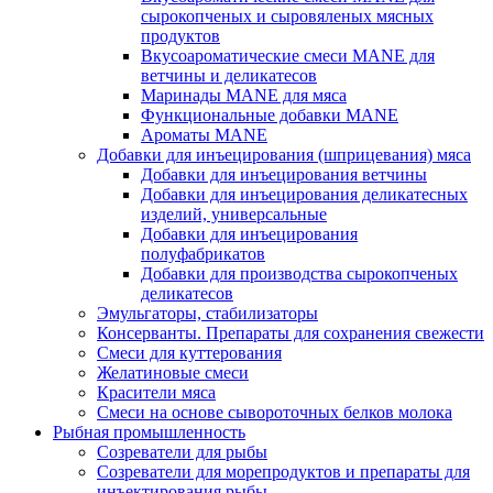
сырокопченых и сыровяленых мясных
продуктов
Вкусоароматические смеси MANE для
ветчины и деликатесов
Маринады MANE для мяса
Функциональные добавки MANE
Ароматы MANE
Добавки для инъецирования (шприцевания) мяса
Добавки для инъецирования ветчины
Добавки для инъецирования деликатесных
изделий, универсальные
Добавки для инъецирования
полуфабрикатов
Добавки для производства сырокопченых
деликатесов
Эмульгаторы, стабилизаторы
Консерванты. Препараты для сохранения свежести
Смеси для куттерования
Желатиновые смеси
Красители мяса
Смеси на основе сывороточных белков молока
Рыбная промышленность
Созреватели для рыбы
Созреватели для морепродуктов и препараты для
инъектирования рыбы