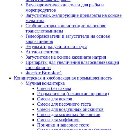
Вкусоароматические смеси для рыбы и
морепродуктов
Загустители, желирующие препараты на основе
желатина
Стабилизаторы консистенции на основе
трансглютаминазы
Гелеобразователи и загустители на основе
каррагинанов
Эмульгаторы, усилители вкуса
Антиокислители
Загустители на основе казеината натрия
Препараты для увеличения влагосвязывающей
способности
Фосфат ВитаФос1
Кондитерская и хлебопекарная промышленность
Мучная кондитерка
Смеси без сахара
Разрыхлители (пекарские порошки)
Смеси для кексов
Смеси для песочного теста
Смеси для воздушных бисквитов
Смеси для масляных бисквитов
Смеси для маффинов
Пончики и заварное тесто