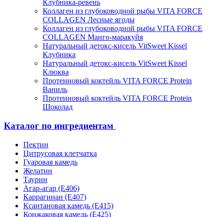
Клубника-ревень
Коллаген из глубоководной рыбы VITA FORCE
COLLAGEN Лесные ягоды
Коллаген из глубоководной рыбы VITA FORCE
COLLAGEN Манго-маракуйя
Натуральный детокс-кисель VitSweet Kissel
Клубника
Натуральный детокс-кисель VitSweet Kissel
Клюква
Протеиновый коктейль VITA FORCE Protein
Ваниль
Протеиновый коктейль VITA FORCE Protein
Шоколад
Каталог по ингредиентам
Пектин
Цитрусовая клетчатка
Гуаровая камедь
Желатин
Таурин
Агар-агар (Е406)
Каррагинан (Е407)
Ксантановая камедь (Е415)
Конжаковая камедь (Е425)