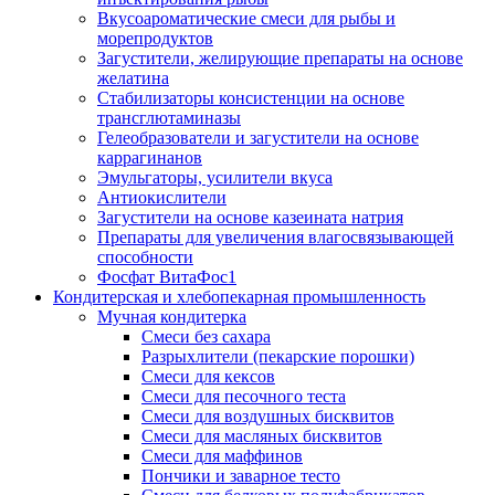
Вкусоароматические смеси для рыбы и
морепродуктов
Загустители, желирующие препараты на основе
желатина
Стабилизаторы консистенции на основе
трансглютаминазы
Гелеобразователи и загустители на основе
каррагинанов
Эмульгаторы, усилители вкуса
Антиокислители
Загустители на основе казеината натрия
Препараты для увеличения влагосвязывающей
способности
Фосфат ВитаФос1
Кондитерская и хлебопекарная промышленность
Мучная кондитерка
Смеси без сахара
Разрыхлители (пекарские порошки)
Смеси для кексов
Смеси для песочного теста
Смеси для воздушных бисквитов
Смеси для масляных бисквитов
Смеси для маффинов
Пончики и заварное тесто