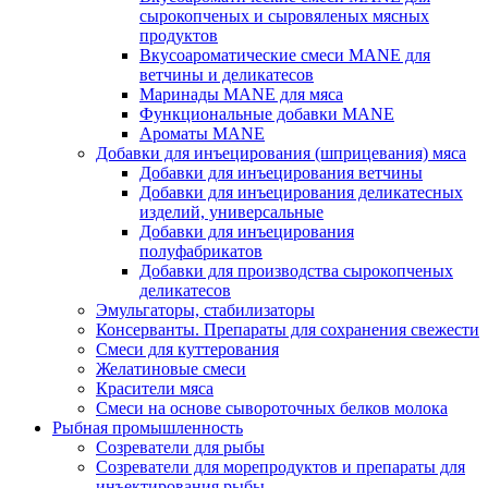
сырокопченых и сыровяленых мясных
продуктов
Вкусоароматические смеси MANE для
ветчины и деликатесов
Маринады MANE для мяса
Функциональные добавки MANE
Ароматы MANE
Добавки для инъецирования (шприцевания) мяса
Добавки для инъецирования ветчины
Добавки для инъецирования деликатесных
изделий, универсальные
Добавки для инъецирования
полуфабрикатов
Добавки для производства сырокопченых
деликатесов
Эмульгаторы, стабилизаторы
Консерванты. Препараты для сохранения свежести
Смеси для куттерования
Желатиновые смеси
Красители мяса
Смеси на основе сывороточных белков молока
Рыбная промышленность
Созреватели для рыбы
Созреватели для морепродуктов и препараты для
инъектирования рыбы