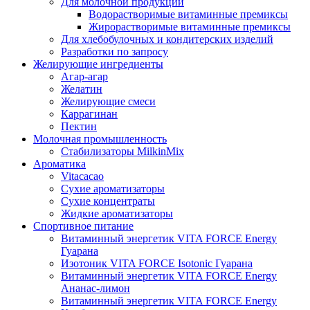
Для молочной продукции
Водорастворимые витаминные премиксы
Жирорастворимые витаминные премиксы
Для хлебобулочных и кондитерских изделий
Разработки по запросу
Желирующие ингредиенты
Агар-агар
Желатин
Желирующие смеси
Каррагинан
Пектин
Молочная промышленность
Стабилизаторы MilkinMix
Ароматика
Vitacacao
Сухие ароматизаторы
Сухие концентраты
Жидкие ароматизаторы
Спортивное питание
Витаминный энергетик VITA FORCE Energy
Гуарана
Изотоник VITA FORCE Isotonic Гуарана
Витаминный энергетик VITA FORCE Energy
Ананас-лимон
Витаминный энергетик VITA FORCE Energy