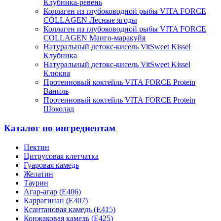
Клубника-ревень
Коллаген из глубоководной рыбы VITA FORCE
COLLAGEN Лесные ягоды
Коллаген из глубоководной рыбы VITA FORCE
COLLAGEN Манго-маракуйя
Натуральный детокс-кисель VitSweet Kissel
Клубника
Натуральный детокс-кисель VitSweet Kissel
Клюква
Протеиновый коктейль VITA FORCE Protein
Ваниль
Протеиновый коктейль VITA FORCE Protein
Шоколад
Каталог по ингредиентам
Пектин
Цитрусовая клетчатка
Гуаровая камедь
Желатин
Таурин
Агар-агар (Е406)
Каррагинан (Е407)
Ксантановая камедь (Е415)
Конжаковая камедь (Е425)