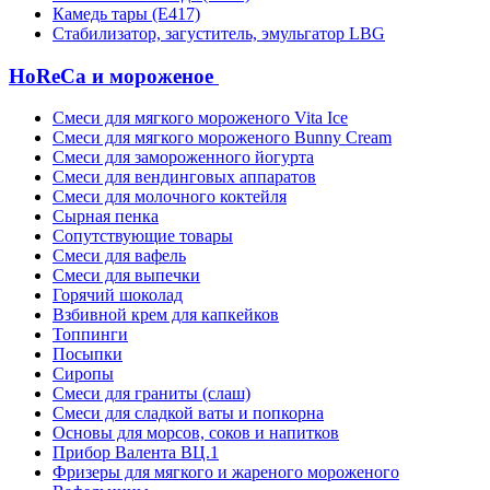
Камедь тары (Е417)
Стабилизатор, загуститель, эмульгатор LBG
HoReCa и мороженое
Смеси для мягкого мороженого Vita Ice
Смеси для мягкого мороженого Bunny Cream
Смеси для замороженного йогурта
Смеси для вендинговых аппаратов
Смеси для молочного коктейля
Сырная пенка
Сопутствующие товары
Смеси для вафель
Смеси для выпечки
Горячий шоколад
Взбивной крем для капкейков
Топпинги
Посыпки
Сиропы
Смеси для граниты (слаш)
Смеси для сладкой ваты и попкорна
Основы для морсов, соков и напитков
Прибор Валента ВЦ.1
Фризеры для мягкого и жареного мороженого