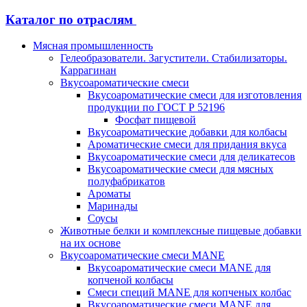
Каталог по отраслям
Мясная промышленность
Гелеобразователи. Загустители. Стабилизаторы.
Каррагинан
Вкусоароматические смеси
Вкусоароматические смеси для изготовления
продукции по ГОСТ Р 52196
Фосфат пищевой
Вкусоароматические добавки для колбасы
Ароматические смеси для придания вкуса
Вкусоароматические смеси для деликатесов
Вкусоароматические смеси для мясных
полуфабрикатов
Ароматы
Маринады
Соусы
Животные белки и комплексные пищевые добавки
на их основе
Вкусоароматические смеси MANE
Вкусоароматические смеси MANE для
копченой колбасы
Смеси специй MANE для копченых колбас
Вкусоароматические смеси MANE для