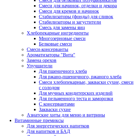
Cмеси для белковых полуфабрикатов
Смеси для начинок, отделки и декора
Смеси для кремов и начинок
Стабилизаторы (фонды) для сливок
Стабилизаторы и загустители
Смесь для замены яиц
Хлебопекарные ингредиенты
Многозерновые смеси
Белковые смеси
Смеси-консерванты
Ароматизаторы "Вита"
Замена орехов
Улучшители
Для пшеничного хлеба
Для ржано-пшеничного, ржаного хлеба
Смеси хлебопекарные, закваски сухие, смеси
с солодом
Для мучных кондитерских изделий
Для пельменного теста и заморозки
С консервантами
Закваски сухие
Азиатские хиты для меню и витрины
Витаминные премиксы
Для энергетических напитков
Для напитков и БАД