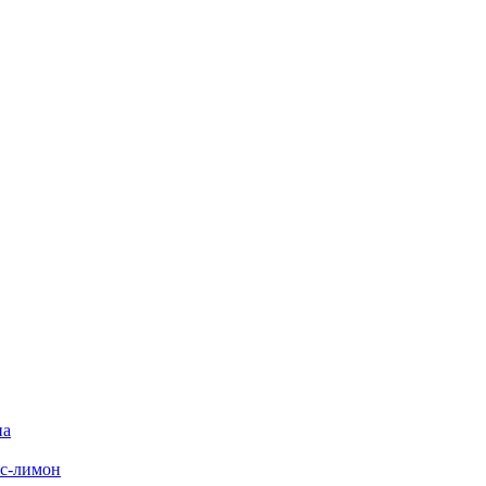
на
с-лимон