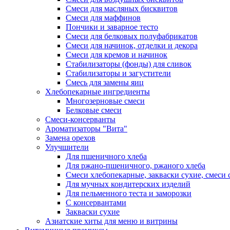
Смеси для масляных бисквитов
Смеси для маффинов
Пончики и заварное тесто
Cмеси для белковых полуфабрикатов
Смеси для начинок, отделки и декора
Смеси для кремов и начинок
Стабилизаторы (фонды) для сливок
Стабилизаторы и загустители
Смесь для замены яиц
Хлебопекарные ингредиенты
Многозерновые смеси
Белковые смеси
Смеси-консерванты
Ароматизаторы "Вита"
Замена орехов
Улучшители
Для пшеничного хлеба
Для ржано-пшеничного, ржаного хлеба
Смеси хлебопекарные, закваски сухие, смеси 
Для мучных кондитерских изделий
Для пельменного теста и заморозки
С консервантами
Закваски сухие
Азиатские хиты для меню и витрины