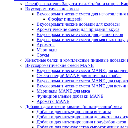
Гелеобразователи. Загустители. Стабилизаторы. Ка
Вкусоароматические смеси
Вкусоароматические смеси для изготовления
Фосфат пищевой
Вкусоароматические добавки для колбасы
Ароматические смеси для придания вкуса
Вкусоароматические смеси для деликатесов
Вкусоароматические смеси для мясных полуф
Ароматы
Маринады
Соусы
Животные белки и комплексные пищевые добавки н
Вкусоароматические смеси MANE
Вкусоароматические смеси MANE для копчен
Смеси специй MANE для копченых колбас
Вкусоароматические смеси MANE для сыроко
Вкусоароматические смеси MANE для ветчин
Маринады MANE для мяса
Функциональные добавки MANE
Ароматы MANE
Добавки для инъецирования (шприцевания) мяса
Добавки для инъецирования ветчины
Добавки для инъецирования деликатесных из
Добавки для инъецирования полуфабрикатов
Добавки для производства сырокопченых дел