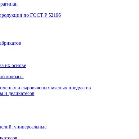
ррагинан
 продукции по ГОСТ Р 52196
абрикатов
а их основе
ой колбасы
пченых и сыровяленых мясных продуктов
ы и деликатесов
делий, универсальные
икатесов