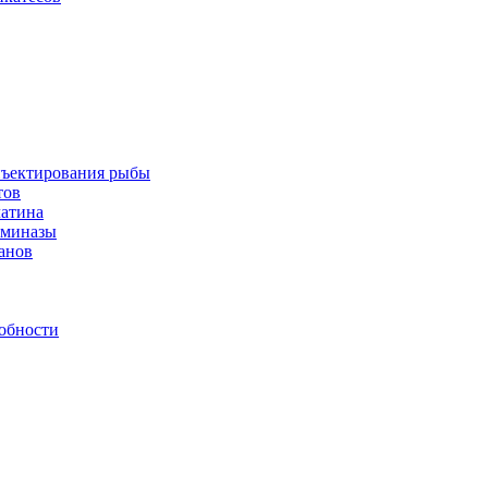
инъектирования рыбы
тов
латина
аминазы
нанов
обности