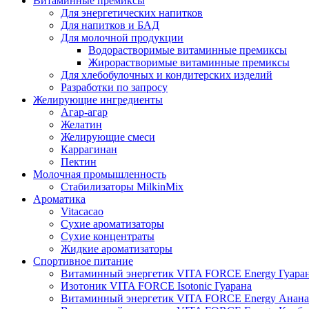
Витаминные премиксы
Для энергетических напитков
Для напитков и БАД
Для молочной продукции
Водорастворимые витаминные премиксы
Жирорастворимые витаминные премиксы
Для хлебобулочных и кондитерских изделий
Разработки по запросу
Желирующие ингредиенты
Агар-агар
Желатин
Желирующие смеси
Каррагинан
Пектин
Молочная промышленность
Стабилизаторы MilkinMix
Ароматика
Vitacacao
Сухие ароматизаторы
Сухие концентраты
Жидкие ароматизаторы
Спортивное питание
Витаминный энергетик VITA FORCE Energy Гуара
Изотоник VITA FORCE Isotonic Гуарана
Витаминный энергетик VITA FORCE Energy Анана