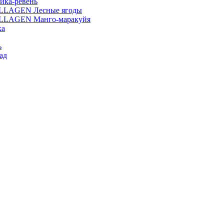
ика-ревень
OLLAGEN Лесные ягоды
OLLAGEN Манго-маракуйя
ка
ь
ад