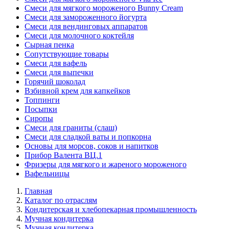
Смеси для мягкого мороженого Bunny Cream
Смеси для замороженного йогурта
Смеси для вендинговых аппаратов
Смеси для молочного коктейля
Сырная пенка
Сопутствующие товары
Смеси для вафель
Смеси для выпечки
Горячий шоколад
Взбивной крем для капкейков
Топпинги
Посыпки
Сиропы
Смеси для граниты (слаш)
Смеси для сладкой ваты и попкорна
Основы для морсов, соков и напитков
Прибор Валента ВЦ.1
Фризеры для мягкого и жареного мороженого
Вафельницы
Главная
Каталог по отраслям
Кондитерская и хлебопекарная промышленность
Мучная кондитерка
Мучная кондитерка