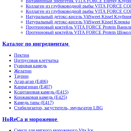
Витаминный энергетик VITA FORCE Energy Клубн
Коллаген из глубоководной рыбы VITA FORCE C
Коллаген из глубоководной рыбы VITA FORCE C
Натуральный детокс-кисель VitSweet Kissel Клубни
Натуральный детокс-кисель VitSweet Kissel Клюква
Протеиновый коктейль VITA FORCE Protein Ванил
Протеиновый коктейль VITA FORCE Protein Шокол
Каталог по ингредиентам
Пектин
Цитрусовая клетчатка
Гуаровая камедь
Желатин
Таурин
Агар-агар (Е406)
Каррагинан (Е407)
Ксантановая камедь (Е415)
Конжаковая камедь (Е425)
Камедь тары (Е417)
Стабилизатор, загуститель, эмульгатор LBG
HoReCa и мороженое
Смеси для мягкого мороженого Vita Ice