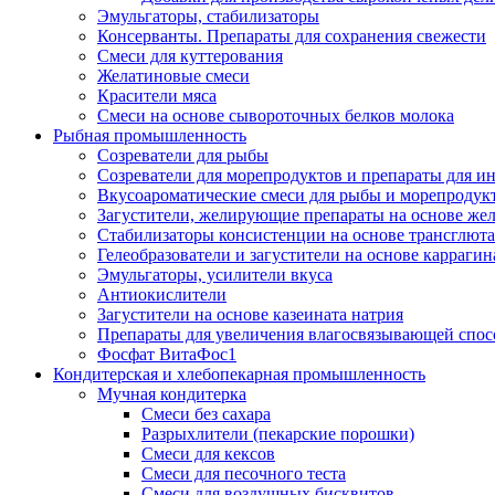
Эмульгаторы, стабилизаторы
Консерванты. Препараты для сохранения свежести
Смеси для куттерования
Желатиновые смеси
Красители мяса
Смеси на основе сывороточных белков молока
Рыбная промышленность
Созреватели для рыбы
Созреватели для морепродуктов и препараты для 
Вкусоароматические смеси для рыбы и морепродук
Загустители, желирующие препараты на основе же
Стабилизаторы консистенции на основе трансглют
Гелеобразователи и загустители на основе карраги
Эмульгаторы, усилители вкуса
Антиокислители
Загустители на основе казеината натрия
Препараты для увеличения влагосвязывающей спос
Фосфат ВитаФос1
Кондитерская и хлебопекарная промышленность
Мучная кондитерка
Смеси без сахара
Разрыхлители (пекарские порошки)
Смеси для кексов
Смеси для песочного теста
Смеси для воздушных бисквитов