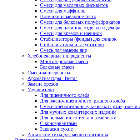
Смеси для масляных бисквитов
Смеси для маффинов
Пончики и заварное тесто
Cмеси для белковых полуфабрикатов
Смеси для начинок, отделки и декора
Смеси для кремов и начинок
Стабилизаторы (фонды) для сливок
Стабилизаторы и загустители
Смесь для замены яиц
Хлебопекарные ингредиенты
Многозерновые смеси
Белковые смеси
Смеси-консерванты
Ароматизаторы "Вита"
Замена орехов
Улучшители
Для пшеничного хлеба
Для ржано-пшеничного, ржаного хлеба
Смеси хлебопекарные, закваски сухие, смеси 
Для мучных кондитерских изделий
Для пельменного теста и заморозки
С консервантами
Закваски сухие
Азиатские хиты для меню и витрины