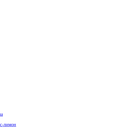
на
с-лимон