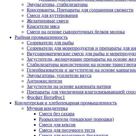
Эмульгаторы, стабилизаторы
Консерванты. Препараты для сохранения свежести
Смеси для куттерования
Желатиновые смеси
Красители мяса
Смеси на основе сывороточных белков молока
Рыбная промышленность
Созреватели для рыбы
Созреватели для морепродуктов и препараты для 
Вкусоароматические смеси для рыбы и морепродук
Загустители, желирующие препараты на основе же
Стабилизаторы консистенции на основе трансглют
Гелеобразователи и загустители на основе карраги
Эмульгаторы, усилители вкуса
Антиокислители
Загустители на основе казеината натрия
Препараты для увеличения влагосвязывающей спос
Фосфат ВитаФос1
Кондитерская и хлебопекарная промышленность
Мучная кондитерка
Смеси без сахара
Разрыхлители (пекарские порошки)
Смеси для кексов
Смеси для песочного теста
Смеси для воздушных бисквитов