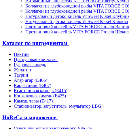
Витаминный энергетик VITA FORCE Energy Клубн
Коллаген из глубоководной рыбы VITA FORCE C
Коллаген из глубоководной рыбы VITA FORCE C
Натуральный детокс-кисель VitSweet Kissel Клубни
Натуральный детокс-кисель VitSweet Kissel Клюква
Протеиновый коктейль VITA FORCE Protein Ванил
Протеиновый коктейль VITA FORCE Protein Шокол
Каталог по ингредиентам
Пектин
Цитрусовая клетчатка
Гуаровая камедь
Желатин
Таурин
Агар-агар (Е406)
Каррагинан (Е407)
Ксантановая камедь (Е415)
Конжаковая камедь (Е425)
Камедь тары (Е417)
Стабилизатор, загуститель, эмульгатор LBG
HoReCa и мороженое
Смеси для мягкого мороженого Vita Ice