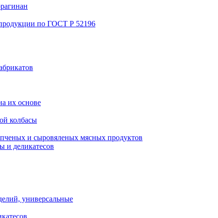
ррагинан
 продукции по ГОСТ Р 52196
абрикатов
а их основе
ой колбасы
пченых и сыровяленых мясных продуктов
ы и деликатесов
делий, универсальные
икатесов