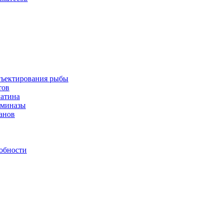
инъектирования рыбы
тов
латина
аминазы
нанов
обности