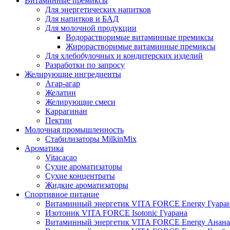
Витаминные премиксы
Для энергетических напитков
Для напитков и БАД
Для молочной продукции
Водорастворимые витаминные премиксы
Жирорастворимые витаминные премиксы
Для хлебобулочных и кондитерских изделий
Разработки по запросу
Желирующие ингредиенты
Агар-агар
Желатин
Желирующие смеси
Каррагинан
Пектин
Молочная промышленность
Стабилизаторы MilkinMix
Ароматика
Vitacacao
Сухие ароматизаторы
Сухие концентраты
Жидкие ароматизаторы
Спортивное питание
Витаминный энергетик VITA FORCE Energy Гуара
Изотоник VITA FORCE Isotonic Гуарана
Витаминный энергетик VITA FORCE Energy Анана