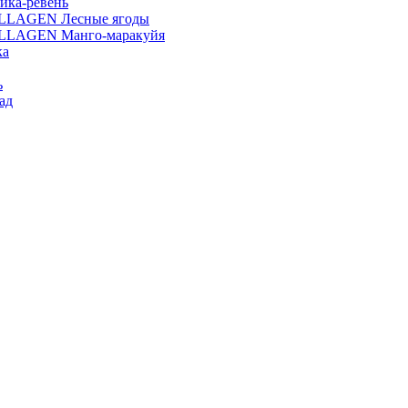
ика-ревень
OLLAGEN Лесные ягоды
OLLAGEN Манго-маракуйя
ка
ь
ад