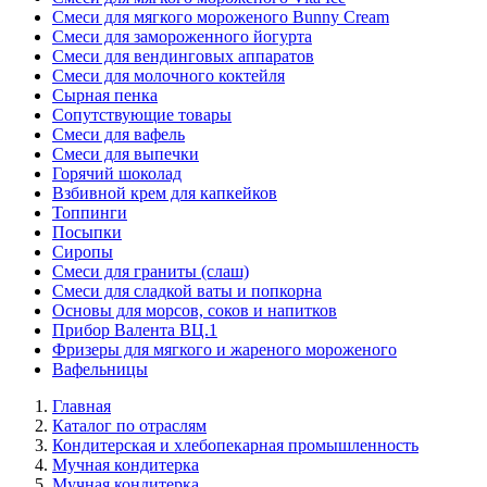
Смеси для мягкого мороженого Bunny Cream
Смеси для замороженного йогурта
Смеси для вендинговых аппаратов
Смеси для молочного коктейля
Сырная пенка
Сопутствующие товары
Смеси для вафель
Смеси для выпечки
Горячий шоколад
Взбивной крем для капкейков
Топпинги
Посыпки
Сиропы
Смеси для граниты (слаш)
Смеси для сладкой ваты и попкорна
Основы для морсов, соков и напитков
Прибор Валента ВЦ.1
Фризеры для мягкого и жареного мороженого
Вафельницы
Главная
Каталог по отраслям
Кондитерская и хлебопекарная промышленность
Мучная кондитерка
Мучная кондитерка