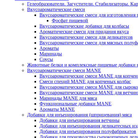
Гелеобразователи. Загустители. Стабилизаторы. Ка
Вкусоароматические смеси
Вкусоароматические смеси для изготовления
Фосфат пищевой
Вкусоароматические добавки для колбасы
Ароматические смеси для придания вкуса
Вкусоароматические смеси для деликатесов
Вкусоароматические смеси для мясных полуф
Ароматы
Маринады
Соусы
Животные белки и комплексные пищевые добавки н
Вкусоароматические смеси MANE
Вкусоароматические смеси MANE для копчен
Смеси специй MANE для копченых колбас
Вкусоароматические смеси MANE для сыроко
Вкусоароматические смеси MANE для ветчин
Маринады MANE для мяса
Функциональные добавки MANE
Ароматы MANE
Добавки для инъецирования (шприцевания) мяса
Добавки для инъецирования ветчины
Добавки для инъецирования деликатесных из
Добавки для инъецирования полуфабрикатов
Добавки для производства сырокопченых дел