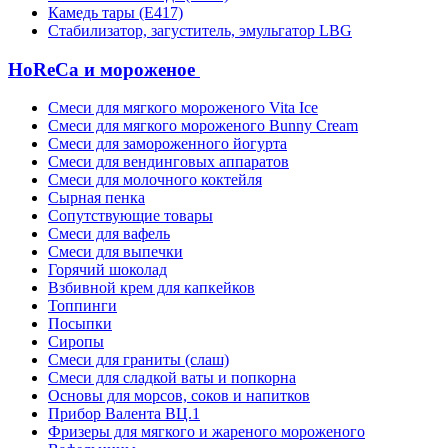
Камедь тары (Е417)
Стабилизатор, загуститель, эмульгатор LBG
HoReCa и мороженое
Смеси для мягкого мороженого Vita Ice
Смеси для мягкого мороженого Bunny Cream
Смеси для замороженного йогурта
Смеси для вендинговых аппаратов
Смеси для молочного коктейля
Сырная пенка
Сопутствующие товары
Смеси для вафель
Смеси для выпечки
Горячий шоколад
Взбивной крем для капкейков
Топпинги
Посыпки
Сиропы
Смеси для граниты (слаш)
Смеси для сладкой ваты и попкорна
Основы для морсов, соков и напитков
Прибор Валента ВЦ.1
Фризеры для мягкого и жареного мороженого