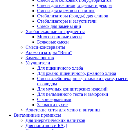
Cмеси для белковых полуфабрикатов
Смеси для начинок, отделки и декора
Смеси для кремов и начинок
Стабилизаторы (фонды) для сливок
Стабилизаторы и загустители
Смесь для замены яиц
Хлебопекарные ингредиенты
Многозерновые смеси
Белковые смеси
Смеси-консерванты
Ароматизаторы "Вита"
Замена орехов
Улучшители
Для пшеничного хлеба
Для ржано-пшеничного, ржаного хлеба
Смеси хлебопекарные, закваски сухие, смеси
с солодом
Для мучных кондитерских изделий
Для пельменного теста и заморозки
С консервантами
Закваски сухие
Азиатские хиты для меню и витрины
Витаминные премиксы
Для энергетических напитков
Для напитков и БАД