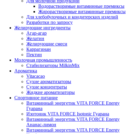
Для молочной продукции
Водорастворимые витаминные премиксы
Жирорастворимые витаминные премиксы
Для хлебобулочных и кондитерских изделий
Разработки по запросу
Желирующие ингредиенты
Агар-агар
Желатин
Желирующие смеси
Каррагинан
Пектин
Молочная промышленность
Стабилизаторы MilkinMix
Ароматика
Vitacacao
Сухие ароматизаторы
Сухие концентраты
Жидкие ароматизаторы
Спортивное питание
Витаминный энергетик VITA FORCE Energy
Гуарана
Изотоник VITA FORCE Isotonic Гуарана
Витаминный энергетик VITA FORCE Energy
Ананас-лимон
Витаминный энергетик VITA FORCE Energy