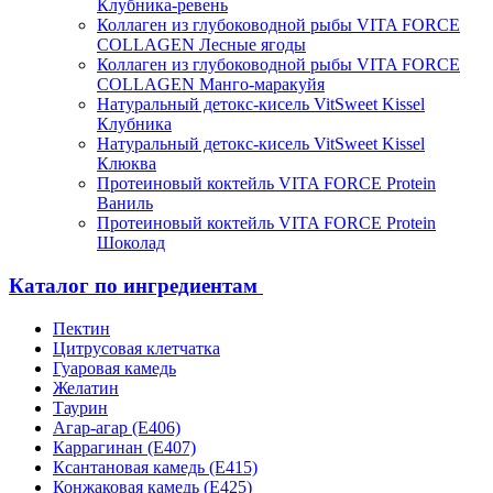
Клубника-ревень
Коллаген из глубоководной рыбы VITA FORCE
COLLAGEN Лесные ягоды
Коллаген из глубоководной рыбы VITA FORCE
COLLAGEN Манго-маракуйя
Натуральный детокс-кисель VitSweet Kissel
Клубника
Натуральный детокс-кисель VitSweet Kissel
Клюква
Протеиновый коктейль VITA FORCE Protein
Ваниль
Протеиновый коктейль VITA FORCE Protein
Шоколад
Каталог по ингредиентам
Пектин
Цитрусовая клетчатка
Гуаровая камедь
Желатин
Таурин
Агар-агар (Е406)
Каррагинан (Е407)
Ксантановая камедь (Е415)
Конжаковая камедь (Е425)