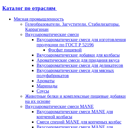
Каталог по отраслям
Мясная промышленность
Гелеобразователи. Загустители. Стабилизаторы.
Каррагинан
Вкусоароматические смеси
Вкусоароматические смеси для изготовления
продукции по ГОСТ Р 52196
Фосфат пищевой
Вкусоароматические добавки для колбасы
Ароматические смеси для придания вкуса
Вкусоароматические смеси для деликатесов
Вкусоароматические смеси для мясных
полуфабрикатов
Ароматы
Маринады
Соусы
Животные белки и комплексные пищевые добавки
на их основе
Вкусоароматические смеси MANE
Вкусоароматические смеси MANE для
копченой колбасы
Смеси специй MANE для копченых колбас
Вкусоароматические смеси MANE для