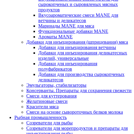
сырокопченых и сыровяленых мясных
продуктов
Вкусоароматические смеси MANE для
ветчины и деликатесов
Маринады MANE для мяса
Функциональные добавки MANE
Ароматы MANE
Добавки для инъецирования (шприцевания) мяса
Добавки для инъецирования ветчины
Добавки для инъецирования деликатесных
изделий, универсальные
Добавки для инъецирования
полуфабрикатов
Добавки для производства сырокопченых
деликатесов
Эмульгаторы, стабилизаторы
Консерванты. Препараты для сохранения свежести
Смеси для куттерования
Желатиновые смеси
Красители мяса
Смеси на основе сывороточных белков молока
Рыбная промышленность
Созреватели для рыбы
Созреватели для морепродуктов и препараты для
инъектирования рыбы