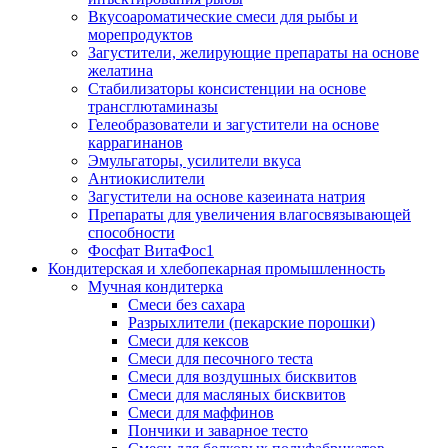
Вкусоароматические смеси для рыбы и
морепродуктов
Загустители, желирующие препараты на основе
желатина
Стабилизаторы консистенции на основе
трансглютаминазы
Гелеобразователи и загустители на основе
каррагинанов
Эмульгаторы, усилители вкуса
Антиокислители
Загустители на основе казеината натрия
Препараты для увеличения влагосвязывающей
способности
Фосфат ВитаФос1
Кондитерская и хлебопекарная промышленность
Мучная кондитерка
Смеси без сахара
Разрыхлители (пекарские порошки)
Смеси для кексов
Смеси для песочного теста
Смеси для воздушных бисквитов
Смеси для масляных бисквитов
Смеси для маффинов
Пончики и заварное тесто