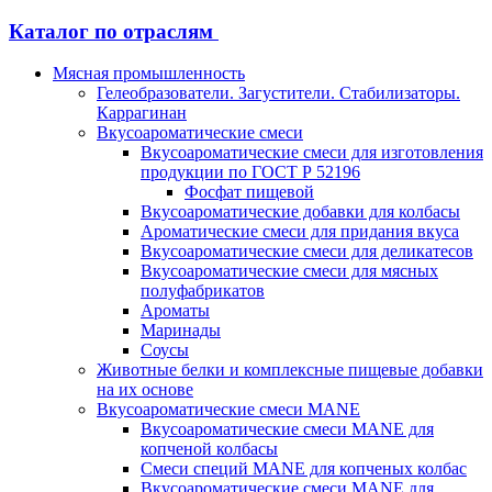
Каталог по отраслям
Мясная промышленность
Гелеобразователи. Загустители. Стабилизаторы.
Каррагинан
Вкусоароматические смеси
Вкусоароматические смеси для изготовления
продукции по ГОСТ Р 52196
Фосфат пищевой
Вкусоароматические добавки для колбасы
Ароматические смеси для придания вкуса
Вкусоароматические смеси для деликатесов
Вкусоароматические смеси для мясных
полуфабрикатов
Ароматы
Маринады
Соусы
Животные белки и комплексные пищевые добавки
на их основе
Вкусоароматические смеси MANE
Вкусоароматические смеси MANE для
копченой колбасы
Смеси специй MANE для копченых колбас
Вкусоароматические смеси MANE для