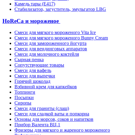
Камедь тары (Е417)
Стабилизатор, загуститель, эмульгатор LBG
HoReCa и мороженое
Смеси для мягкого мороженого Vita Ice
Смеси для мягкого мороженого Bunny Cream
Смеси для замороженного йогурта
Смеси для вендинговых аппаратов
Смеси для молочного коктейля
Сырная пенка
Сопутствующие товары
Смеси для вафель
Смеси для выпечки
Горячий шоколад
Взбивной крем для капкейков
Топпинги
Посыпки
Сиропы
Смеси для граниты (слаш)
Смеси для сладкой ваты и попкорна
Основы для морсов, соков и напитков
Прибор Валента ВЦ.1
Фризеры для мягкого и жареного мороженого