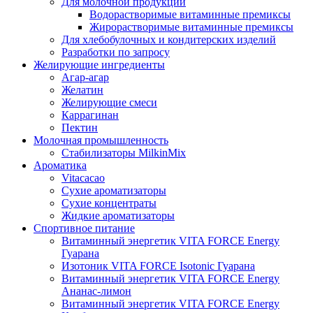
Для молочной продукции
Водорастворимые витаминные премиксы
Жирорастворимые витаминные премиксы
Для хлебобулочных и кондитерских изделий
Разработки по запросу
Желирующие ингредиенты
Агар-агар
Желатин
Желирующие смеси
Каррагинан
Пектин
Молочная промышленность
Стабилизаторы MilkinMix
Ароматика
Vitacacao
Сухие ароматизаторы
Сухие концентраты
Жидкие ароматизаторы
Спортивное питание
Витаминный энергетик VITA FORCE Energy
Гуарана
Изотоник VITA FORCE Isotonic Гуарана
Витаминный энергетик VITA FORCE Energy
Ананас-лимон
Витаминный энергетик VITA FORCE Energy