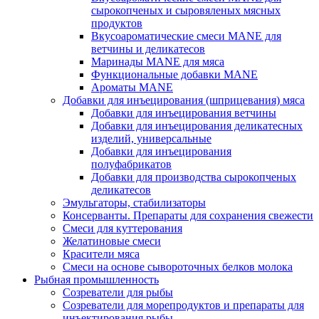
сырокопченых и сыровяленых мясных
продуктов
Вкусоароматические смеси MANE для
ветчины и деликатесов
Маринады MANE для мяса
Функциональные добавки MANE
Ароматы MANE
Добавки для инъецирования (шприцевания) мяса
Добавки для инъецирования ветчины
Добавки для инъецирования деликатесных
изделий, универсальные
Добавки для инъецирования
полуфабрикатов
Добавки для производства сырокопченых
деликатесов
Эмульгаторы, стабилизаторы
Консерванты. Препараты для сохранения свежести
Смеси для куттерования
Желатиновые смеси
Красители мяса
Смеси на основе сывороточных белков молока
Рыбная промышленность
Созреватели для рыбы
Созреватели для морепродуктов и препараты для
инъектирования рыбы