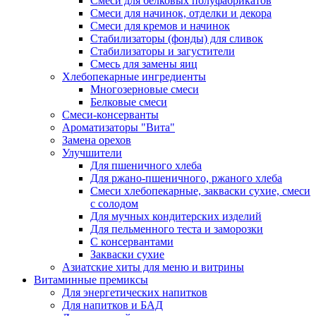
Cмеси для белковых полуфабрикатов
Смеси для начинок, отделки и декора
Смеси для кремов и начинок
Стабилизаторы (фонды) для сливок
Стабилизаторы и загустители
Смесь для замены яиц
Хлебопекарные ингредиенты
Многозерновые смеси
Белковые смеси
Смеси-консерванты
Ароматизаторы "Вита"
Замена орехов
Улучшители
Для пшеничного хлеба
Для ржано-пшеничного, ржаного хлеба
Смеси хлебопекарные, закваски сухие, смеси
с солодом
Для мучных кондитерских изделий
Для пельменного теста и заморозки
С консервантами
Закваски сухие
Азиатские хиты для меню и витрины
Витаминные премиксы
Для энергетических напитков
Для напитков и БАД