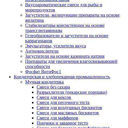
Вкусоароматические смеси для рыбы и
морепродуктов
Загустители, желирующие препараты на основе
желатина
Стабилизаторы консистенции на основе
трансглютаминазы
Гелеобразователи и загустители на основе
каррагинанов
Эмульгаторы, усилители вкуса
Антиокислители
Загустители на основе казеината натрия
Препараты для увеличения влагосвязывающей
способности
Фосфат ВитаФос1
Кондитерская и хлебопекарная промышленность
Мучная кондитерка
Смеси без сахара
Разрыхлители (пекарские порошки)
Смеси для кексов
Смеси для песочного теста
Смеси для воздушных бисквитов
Смеси для масляных бисквитов
Смеси для маффинов
Пончики и заварное тесто