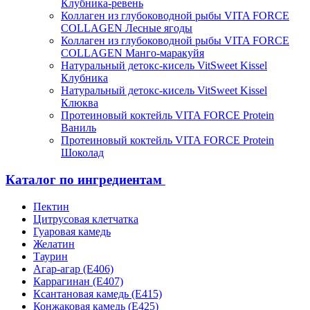
Клубника-ревень
Коллаген из глубоководной рыбы VITA FORCE
COLLAGEN Лесные ягоды
Коллаген из глубоководной рыбы VITA FORCE
COLLAGEN Манго-маракуйя
Натуральный детокс-кисель VitSweet Kissel
Клубника
Натуральный детокс-кисель VitSweet Kissel
Клюква
Протеиновый коктейль VITA FORCE Protein
Ваниль
Протеиновый коктейль VITA FORCE Protein
Шоколад
Каталог по ингредиентам
Пектин
Цитрусовая клетчатка
Гуаровая камедь
Желатин
Таурин
Агар-агар (Е406)
Каррагинан (Е407)
Ксантановая камедь (Е415)
Конжаковая камедь (Е425)