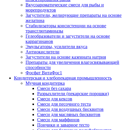
Вкусоароматические смеси для рыбы и
морепродуктов
Загустители, желирующие препараты на основе
желатина
Стабилизаторы консистенции на основе
трансглютаминазы
Гелеобразователи и загустители на основе
каррагинанов
Эмульгаторы, усилители вкуса
Антиокислители
Загустители на основе казеината натрия
Препараты для увеличения влагосвязывающей
способности
Фосфат ВитаФос1
Кондитерская и хлебопекарная промышленность
Мучная кондитерка
Смеси без сахара
Разрыхлители (пекарские порошки)
Смеси для кексов
Смеси для песочного теста
Смеси для воздушных бисквитов
Смеси для масляных бисквитов
Смеси для маффинов
Пончики и заварное тесто