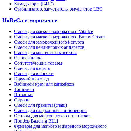
Камедь тары (Е417)
Стабилизатор, загуститель, эмульгатор LBG
HoReCa и мороженое
Смеси для мягкого мороженого Vita Ice
Смеси для мягкого мороженого Bunny Cream
Смеси для замороженного йогурта
Смеси для вендинговых аппаратов
Смеси для молочного коктейля
Сырная пенка
Сопутствующие товары
Смеси для вафель
Смеси для выпечки
Горячий шоколад
Взбивной крем для капкейков
Топпинги
Посыпки
Сиропы
Смеси для граниты (слаш)
Смеси для сладкой ваты и попкорна
Основы для морсов, соков и напитков
Прибор Валента ВЦ.1
Фризеры для мягкого и жареного мороженого