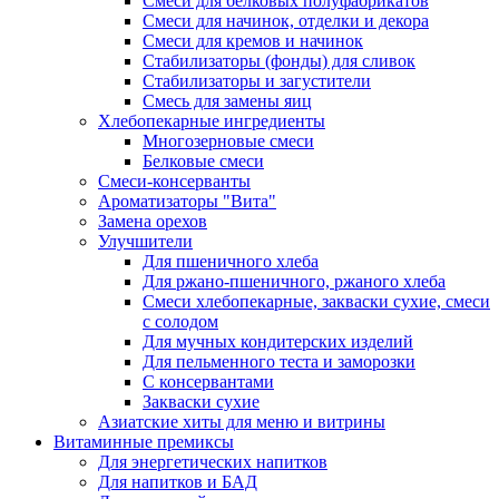
Cмеси для белковых полуфабрикатов
Смеси для начинок, отделки и декора
Смеси для кремов и начинок
Стабилизаторы (фонды) для сливок
Стабилизаторы и загустители
Смесь для замены яиц
Хлебопекарные ингредиенты
Многозерновые смеси
Белковые смеси
Смеси-консерванты
Ароматизаторы "Вита"
Замена орехов
Улучшители
Для пшеничного хлеба
Для ржано-пшеничного, ржаного хлеба
Смеси хлебопекарные, закваски сухие, смеси
с солодом
Для мучных кондитерских изделий
Для пельменного теста и заморозки
С консервантами
Закваски сухие
Азиатские хиты для меню и витрины
Витаминные премиксы
Для энергетических напитков
Для напитков и БАД