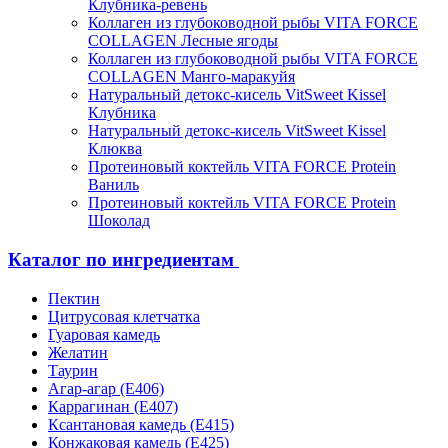
Клубника-ревень
Коллаген из глубоководной рыбы VITA FORCE
COLLAGEN Лесные ягоды
Коллаген из глубоководной рыбы VITA FORCE
COLLAGEN Манго-маракуйя
Натуральный детокс-кисель VitSweet Kissel
Клубника
Натуральный детокс-кисель VitSweet Kissel
Клюква
Протеиновый коктейль VITA FORCE Protein
Ваниль
Протеиновый коктейль VITA FORCE Protein
Шоколад
Каталог по ингредиентам
Пектин
Цитрусовая клетчатка
Гуаровая камедь
Желатин
Таурин
Агар-агар (Е406)
Каррагинан (Е407)
Ксантановая камедь (Е415)
Конжаковая камедь (Е425)