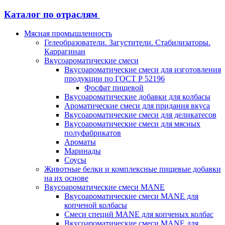
Каталог по отраслям
Мясная промышленность
Гелеобразователи. Загустители. Стабилизаторы.
Каррагинан
Вкусоароматические смеси
Вкусоароматические смеси для изготовления
продукции по ГОСТ Р 52196
Фосфат пищевой
Вкусоароматические добавки для колбасы
Ароматические смеси для придания вкуса
Вкусоароматические смеси для деликатесов
Вкусоароматические смеси для мясных
полуфабрикатов
Ароматы
Маринады
Соусы
Животные белки и комплексные пищевые добавки
на их основе
Вкусоароматические смеси MANE
Вкусоароматические смеси MANE для
копченой колбасы
Смеси специй MANE для копченых колбас
Вкусоароматические смеси MANE для