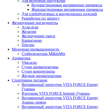
Для молочной продукции
Водорастворимые витаминные премиксы
Жирорастворимые витаминные премиксы
Для хлебобулочных и кондитерских изделий
Разработки по запросу
Желирующие ингредиенты
Агар-агар
Желатин
Желирующие смеси
Каррагинан
Пектин
Молочная промышленность
Стабилизаторы MilkinMix
Ароматика
Vitacacao
Сухие ароматизаторы
Сухие концентраты
Жидкие ароматизаторы
Спортивное питание
Витаминный энергетик VITA FORCE Energy
Гуарана
Изотоник VITA FORCE Isotonic Гуарана
Витаминный энергетик VITA FORCE Energy
Ананас-лимон
Витаминный энергетик VITA FORCE Energy