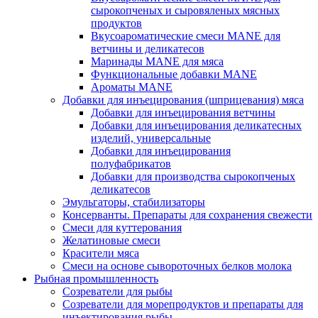
сырокопченых и сыровяленых мясных
продуктов
Вкусоароматические смеси MANE для
ветчины и деликатесов
Маринады MANE для мяса
Функциональные добавки MANE
Ароматы MANE
Добавки для инъецирования (шприцевания) мяса
Добавки для инъецирования ветчины
Добавки для инъецирования деликатесных
изделий, универсальные
Добавки для инъецирования
полуфабрикатов
Добавки для производства сырокопченых
деликатесов
Эмульгаторы, стабилизаторы
Консерванты. Препараты для сохранения свежести
Смеси для куттерования
Желатиновые смеси
Красители мяса
Смеси на основе сывороточных белков молока
Рыбная промышленность
Созреватели для рыбы
Созреватели для морепродуктов и препараты для
инъектирования рыбы