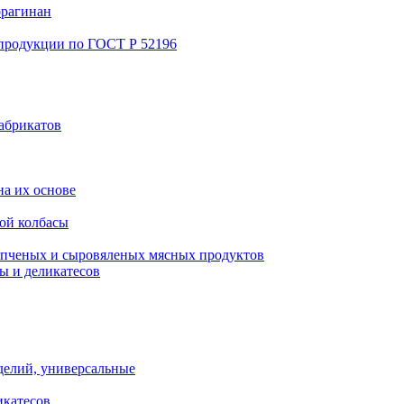
ррагинан
 продукции по ГОСТ Р 52196
абрикатов
а их основе
ой колбасы
пченых и сыровяленых мясных продуктов
ы и деликатесов
делий, универсальные
икатесов