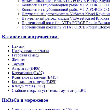
Витаминный энергетик VITA FORCE Energy Клубн
Коллаген из глубоководной рыбы VITA FORCE C
Коллаген из глубоководной рыбы VITA FORCE C
Натуральный детокс-кисель VitSweet Kissel Клубни
Натуральный детокс-кисель VitSweet Kissel Клюква
Протеиновый коктейль VITA FORCE Protein Ванил
Протеиновый коктейль VITA FORCE Protein Шокол
Каталог по ингредиентам
Пектин
Цитрусовая клетчатка
Гуаровая камедь
Желатин
Таурин
Агар-агар (Е406)
Каррагинан (Е407)
Ксантановая камедь (Е415)
Конжаковая камедь (Е425)
Камедь тары (Е417)
Стабилизатор, загуститель, эмульгатор LBG
HoReCa и мороженое
Смеси для мягкого мороженого Vita Ice