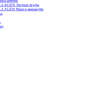
ика-ревень
OLLAGEN Лесные ягоды
OLLAGEN Манго-маракуйя
ка
ь
ад