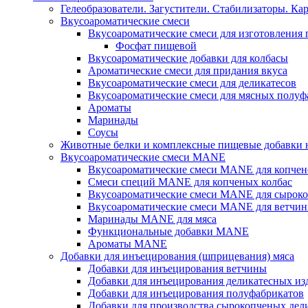
Гелеобразователи. Загустители. Стабилизаторы. Ка
Вкусоароматические смеси
Вкусоароматические смеси для изготовления
Фосфат пищевой
Вкусоароматические добавки для колбасы
Ароматические смеси для придания вкуса
Вкусоароматические смеси для деликатесов
Вкусоароматические смеси для мясных полуф
Ароматы
Маринады
Соусы
Животные белки и комплексные пищевые добавки н
Вкусоароматические смеси MANE
Вкусоароматические смеси MANE для копчен
Смеси специй MANE для копченых колбас
Вкусоароматические смеси MANE для сыроко
Вкусоароматические смеси MANE для ветчин
Маринады MANE для мяса
Функциональные добавки MANE
Ароматы MANE
Добавки для инъецирования (шприцевания) мяса
Добавки для инъецирования ветчины
Добавки для инъецирования деликатесных из
Добавки для инъецирования полуфабрикатов
Добавки для производства сырокопченых дел