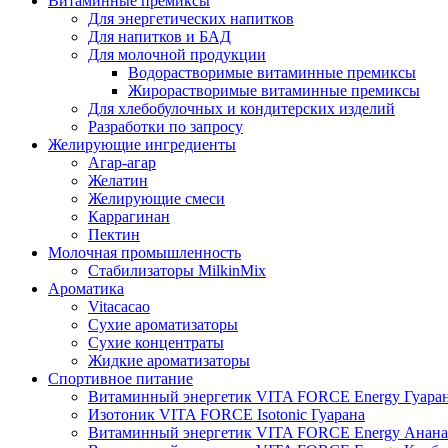
Витаминные премиксы
Для энергетических напитков
Для напитков и БАД
Для молочной продукции
Водорастворимые витаминные премиксы
Жирорастворимые витаминные премиксы
Для хлебобулочных и кондитерских изделий
Разработки по запросу
Желирующие ингредиенты
Агар-агар
Желатин
Желирующие смеси
Каррагинан
Пектин
Молочная промышленность
Стабилизаторы MilkinMix
Ароматика
Vitacacao
Сухие ароматизаторы
Сухие концентраты
Жидкие ароматизаторы
Спортивное питание
Витаминный энергетик VITA FORCE Energy Гуара
Изотоник VITA FORCE Isotonic Гуарана
Витаминный энергетик VITA FORCE Energy Анана