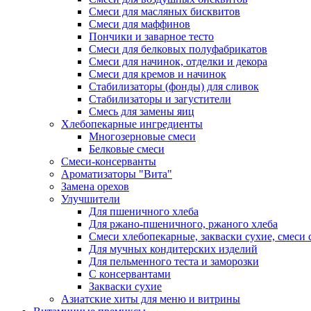
Смеси для масляных бисквитов
Смеси для маффинов
Пончики и заварное тесто
Cмеси для белковых полуфабрикатов
Смеси для начинок, отделки и декора
Смеси для кремов и начинок
Стабилизаторы (фонды) для сливок
Стабилизаторы и загустители
Смесь для замены яиц
Хлебопекарные ингредиенты
Многозерновые смеси
Белковые смеси
Смеси-консерванты
Ароматизаторы "Вита"
Замена орехов
Улучшители
Для пшеничного хлеба
Для ржано-пшеничного, ржаного хлеба
Смеси хлебопекарные, закваски сухие, смеси 
Для мучных кондитерских изделий
Для пельменного теста и заморозки
С консервантами
Закваски сухие
Азиатские хиты для меню и витрины