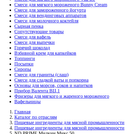
Смеси для мягкого мороженого Bunny Cream
Смеси для замороженного йогурта
Смеси для вендинговых аппаратов
Смеси для молочного коктейля
Сырная пенка
Сопутствующие товары
Смеси для вафель
Смеси для выпечки
Горячий шоколад
Взбивной крем для капкейков
Топпинги
Посыпки
Сиропы
Смеси для граниты (слаш)
Смеси для сладкой ваты и попкорна
Основы для морсов, соков и напитков
Прибор Валента ВЦ.1
Фризеры для мягкого и жареного мороженого
Вафельницы
Главная
Каталог по отраслям
Пищевые ингредиенты для мясной промышленности
Пищевые ингредиенты для мясной промышленности
ND PRIME Милкин Микс 50