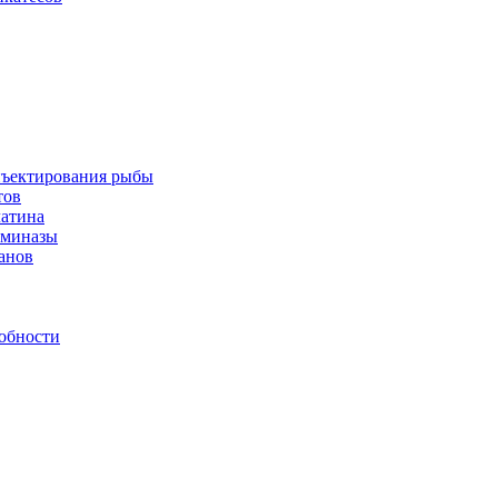
инъектирования рыбы
тов
латина
аминазы
нанов
обности