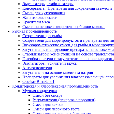
Эмульгаторы, стабилизаторы
Консерванты. Препараты для сохранения свежести
Смеси для куттерования
Желатиновые смеси
Красители мяса
Смеси на основе сывороточных белков молока
Рыбная промышленность
Созреватели для рыбы
Созреватели для морепродуктов и препараты для 
Вкусоароматические смеси для рыбы и морепродук
Загустители, желирующие препараты на основе же
Стабилизаторы консистенции на основе трансглют
Гелеобразователи и загустители на основе карраги
Эмульгаторы, усилители вкуса
Антиокислители
Загустители на основе казеината натрия
Препараты для увеличения влагосвязывающей спос
Фосфат ВитаФос1
Кондитерская и хлебопекарная промышленность
Мучная кондитерка
Смеси без сахара
Разрыхлители (пекарские порошки)
Смеси для кексов
Смеси для песочного теста
Смеси для воздушных бисквитов