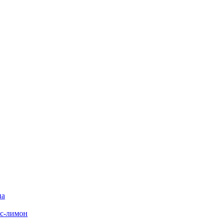
на
с-лимон