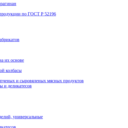
ррагинан
 продукции по ГОСТ Р 52196
абрикатов
а их основе
ой колбасы
пченых и сыровяленых мясных продуктов
ы и деликатесов
делий, универсальные
икатесов