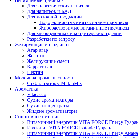
Витаминные премиксы
Для энергетических напитков
Для напитков и БАД
Для молочной продукции
Водорастворимые витаминные премиксы
Жирорастворимые витаминные премиксы
Для хлебобулочных и кондитерских изделий
Разработки по запросу
Желирующие ингредиенты
Агар-агар
Желатин
Желирующие смеси
Каррагинан
Пектин
Молочная промышленность
Стабилизаторы MilkinMix
Ароматика
Vitacacao
Сухие ароматизаторы
Сухие концентраты
Жидкие ароматизаторы
Спортивное питание
Витаминный энергетик VITA FORCE Energy Гуара
Изотоник VITA FORCE Isotonic Гуарана
Витаминный энергетик VITA FORCE Energy Анана