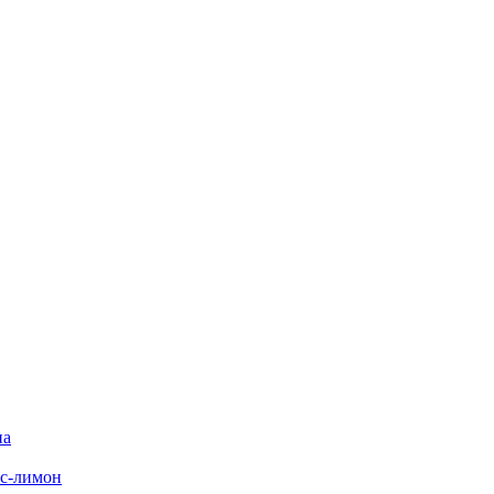
на
с-лимон