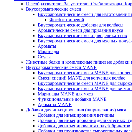
Гелеобразователи. Загустители. Стабилизаторы. Ка
Вкусоароматические смеси
Вкусоароматические смеси для изготовления
Фосфат пищевой
Вкусоароматические добавки для колбасы
Ароматические смеси для придания вкуса
Вкусоароматические смеси для деликатесов
Вкусоароматические смеси для мясных полуф
Ароматы
Маринады
Соусы
Животные белки и комплексные пищевые добавки н
Вкусоароматические смеси MANE
Вкусоароматические смеси MANE для копчен
Смеси специй MANE для копченых колбас
Вкусоароматические смеси MANE для сыроко
Вкусоароматические смеси MANE для ветчин
Маринады MANE для мяса
Функциональные добавки MANE
Ароматы MANE
Добавки для инъецирования (шприцевания) мяса
Добавки для инъецирования ветчины
Добавки для инъецирования деликатесных из
Добавки для инъецирования полуфабрикатов
Добавки для производства сырокопченых дел