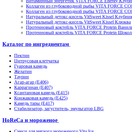
Витаминный энергетик VITA FORCE Energy Клубн
Коллаген из глубоководной рыбы VITA FORCE C
Коллаген из глубоководной рыбы VITA FORCE C
Натуральный детокс-кисель VitSweet Kissel Клубни
Натуральный детокс-кисель VitSweet Kissel Клюква
Протеиновый коктейль VITA FORCE Protein Ванил
Протеиновый коктейль VITA FORCE Protein Шокол
Каталог по ингредиентам
Пектин
Цитрусовая клетчатка
Гуаровая камедь
Желатин
Таурин
Агар-агар (Е406)
Каррагинан (Е407)
Ксантановая камедь (Е415)
Конжаковая камедь (Е425)
Камедь тары (Е417)
Стабилизатор, загуститель, эмульгатор LBG
HoReCa и мороженое
Смеси для мягкого мороженого Vita Ice