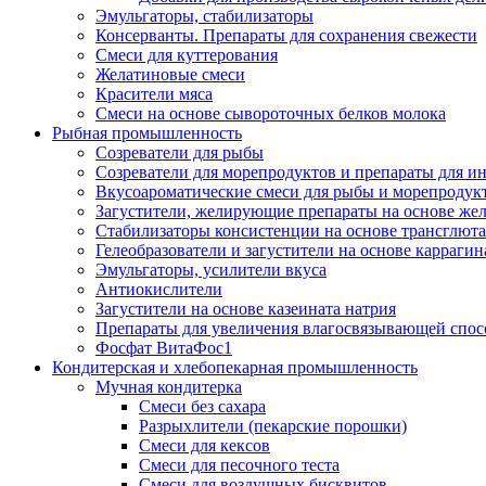
Эмульгаторы, стабилизаторы
Консерванты. Препараты для сохранения свежести
Смеси для куттерования
Желатиновые смеси
Красители мяса
Смеси на основе сывороточных белков молока
Рыбная промышленность
Созреватели для рыбы
Созреватели для морепродуктов и препараты для 
Вкусоароматические смеси для рыбы и морепродук
Загустители, желирующие препараты на основе же
Стабилизаторы консистенции на основе трансглют
Гелеобразователи и загустители на основе карраги
Эмульгаторы, усилители вкуса
Антиокислители
Загустители на основе казеината натрия
Препараты для увеличения влагосвязывающей спос
Фосфат ВитаФос1
Кондитерская и хлебопекарная промышленность
Мучная кондитерка
Смеси без сахара
Разрыхлители (пекарские порошки)
Смеси для кексов
Смеси для песочного теста
Смеси для воздушных бисквитов