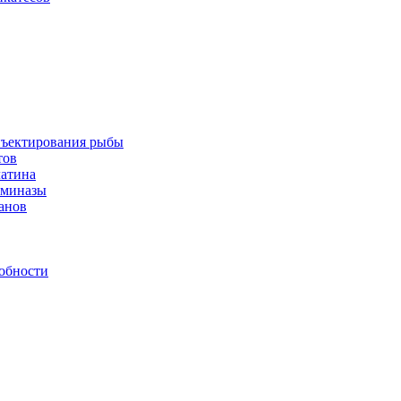
инъектирования рыбы
тов
латина
аминазы
нанов
обности