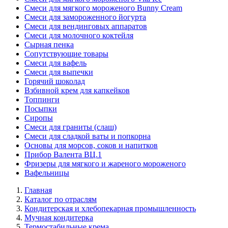
Смеси для мягкого мороженого Bunny Cream
Смеси для замороженного йогурта
Смеси для вендинговых аппаратов
Смеси для молочного коктейля
Сырная пенка
Сопутствующие товары
Смеси для вафель
Смеси для выпечки
Горячий шоколад
Взбивной крем для капкейков
Топпинги
Посыпки
Сиропы
Смеси для граниты (слаш)
Смеси для сладкой ваты и попкорна
Основы для морсов, соков и напитков
Прибор Валента ВЦ.1
Фризеры для мягкого и жареного мороженого
Вафельницы
Главная
Каталог по отраслям
Кондитерская и хлебопекарная промышленность
Мучная кондитерка
Термостабильные крема