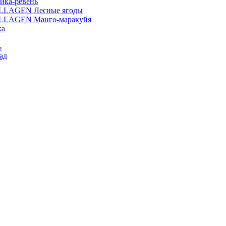
ика-ревень
OLLAGEN Лесные ягоды
OLLAGEN Манго-маракуйя
ка
ь
ад