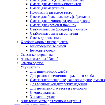
Смеси для масляных бисквитов
Смеси для маффинов
Пончики и заварное тесто
Cмеси для белковых полуфабрикатов
Смеси для начинок, отделки и декора
Смеси для кремов и начинок
Стабилизаторы (фонды) для сливок
Стабилизаторы и загустители
Смесь для замены яиц
Хлебопекарные ингредиенты
Многозерновые смеси
Белковые смеси
Смеси-консерванты
Ароматизаторы "Вита"
Замена орехов
Улучшители
Для пшеничного хлеба
Для ржано-пшеничного, ржаного хлеба
Смеси хлебопекарные, закваски сухие, смеси 
Для мучных кондитерских изделий
Для пельменного теста и заморозки
С консервантами
Закваски сухие
Азиатские хиты для меню и витрины