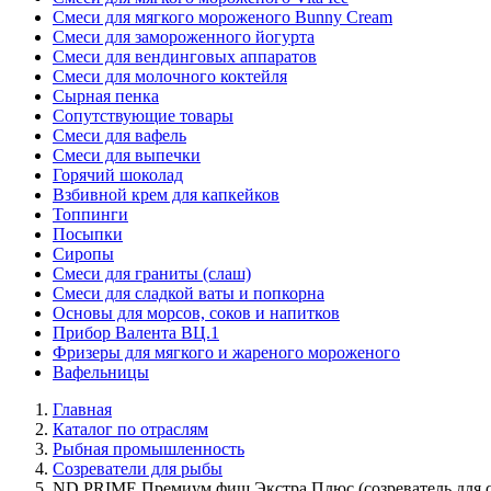
Смеси для мягкого мороженого Bunny Cream
Смеси для замороженного йогурта
Смеси для вендинговых аппаратов
Смеси для молочного коктейля
Сырная пенка
Сопутствующие товары
Смеси для вафель
Смеси для выпечки
Горячий шоколад
Взбивной крем для капкейков
Топпинги
Посыпки
Сиропы
Смеси для граниты (слаш)
Смеси для сладкой ваты и попкорна
Основы для морсов, соков и напитков
Прибор Валента ВЦ.1
Фризеры для мягкого и жареного мороженого
Вафельницы
Главная
Каталог по отраслям
Рыбная промышленность
Созреватели для рыбы
ND PRIME Премиум фиш Экстра Плюс (созреватель для с