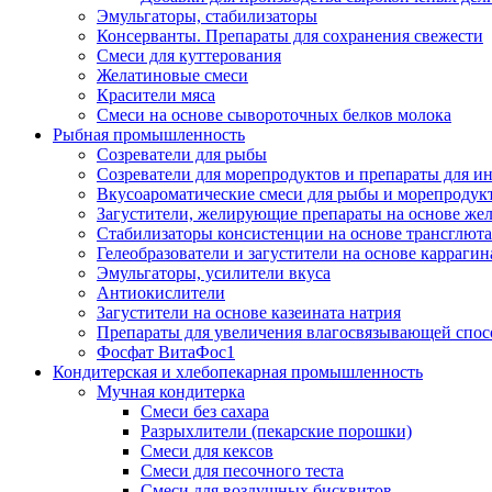
Эмульгаторы, стабилизаторы
Консерванты. Препараты для сохранения свежести
Смеси для куттерования
Желатиновые смеси
Красители мяса
Смеси на основе сывороточных белков молока
Рыбная промышленность
Созреватели для рыбы
Созреватели для морепродуктов и препараты для 
Вкусоароматические смеси для рыбы и морепродук
Загустители, желирующие препараты на основе же
Стабилизаторы консистенции на основе трансглют
Гелеобразователи и загустители на основе карраги
Эмульгаторы, усилители вкуса
Антиокислители
Загустители на основе казеината натрия
Препараты для увеличения влагосвязывающей спос
Фосфат ВитаФос1
Кондитерская и хлебопекарная промышленность
Мучная кондитерка
Смеси без сахара
Разрыхлители (пекарские порошки)
Смеси для кексов
Смеси для песочного теста
Смеси для воздушных бисквитов