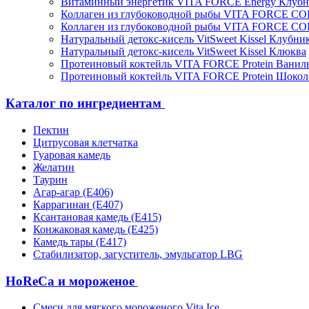
Витаминный энергетик VITA FORCE Energy Клубн
Коллаген из глубоководной рыбы VITA FORCE C
Коллаген из глубоководной рыбы VITA FORCE C
Натуральный детокс-кисель VitSweet Kissel Клубни
Натуральный детокс-кисель VitSweet Kissel Клюква
Протеиновый коктейль VITA FORCE Protein Ванил
Протеиновый коктейль VITA FORCE Protein Шокол
Каталог по ингредиентам
Пектин
Цитрусовая клетчатка
Гуаровая камедь
Желатин
Таурин
Агар-агар (Е406)
Каррагинан (Е407)
Ксантановая камедь (Е415)
Конжаковая камедь (Е425)
Камедь тары (Е417)
Стабилизатор, загуститель, эмульгатор LBG
HoReCa и мороженое
Смеси для мягкого мороженого Vita Ice