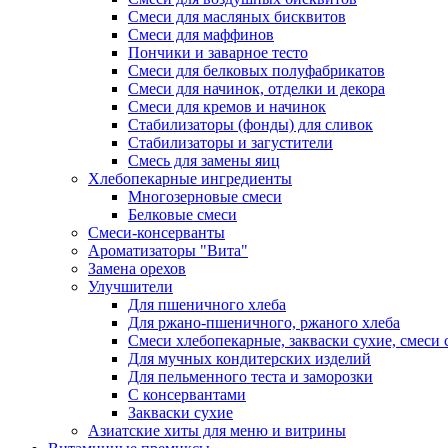
Смеси для масляных бисквитов
Смеси для маффинов
Пончики и заварное тесто
Cмеси для белковых полуфабрикатов
Смеси для начинок, отделки и декора
Смеси для кремов и начинок
Стабилизаторы (фонды) для сливок
Стабилизаторы и загустители
Смесь для замены яиц
Хлебопекарные ингредиенты
Многозерновые смеси
Белковые смеси
Смеси-консерванты
Ароматизаторы "Вита"
Замена орехов
Улучшители
Для пшеничного хлеба
Для ржано-пшеничного, ржаного хлеба
Смеси хлебопекарные, закваски сухие, смеси 
Для мучных кондитерских изделий
Для пельменного теста и заморозки
С консервантами
Закваски сухие
Азиатские хиты для меню и витрины