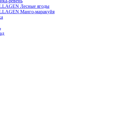
ика-ревень
OLLAGEN Лесные ягоды
OLLAGEN Манго-маракуйя
ка
ь
ад