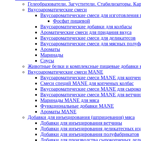
Гелеобразователи. Загустители. Стабилизаторы. Ка
Вкусоароматические смеси
Вкусоароматические смеси для изготовления
Фосфат пищевой
Вкусоароматические добавки для колбасы
Ароматические смеси для придания вкуса
Вкусоароматические смеси для деликатесов
Вкусоароматические смеси для мясных полуф
Ароматы
Маринады
Соусы
Животные белки и комплексные пищевые добавки н
Вкусоароматические смеси MANE
Вкусоароматические смеси MANE для копчен
Смеси специй MANE для копченых колбас
Вкусоароматические смеси MANE для сыроко
Вкусоароматические смеси MANE для ветчин
Маринады MANE для мяса
Функциональные добавки MANE
Ароматы MANE
Добавки для инъецирования (шприцевания) мяса
Добавки для инъецирования ветчины
Добавки для инъецирования деликатесных из
Добавки для инъецирования полуфабрикатов
Добавки для производства сырокопченых дел