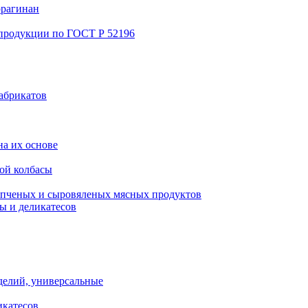
ррагинан
 продукции по ГОСТ Р 52196
абрикатов
а их основе
ой колбасы
пченых и сыровяленых мясных продуктов
ы и деликатесов
делий, универсальные
икатесов