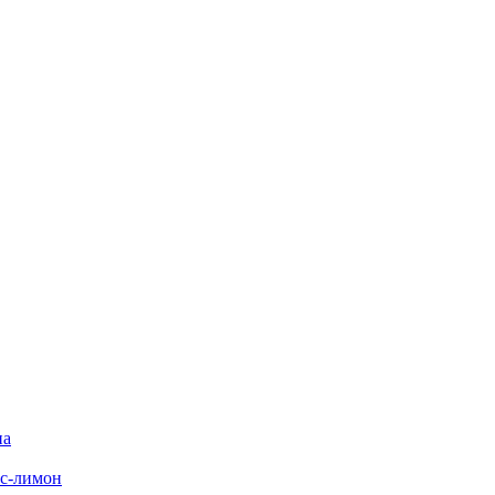
на
с-лимон