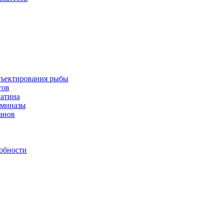
инъектирования рыбы
тов
латина
аминазы
нанов
обности