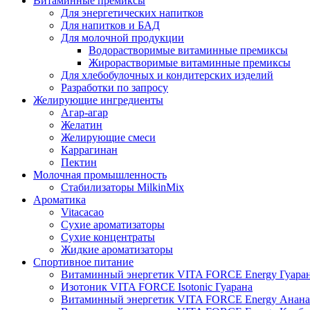
Витаминные премиксы
Для энергетических напитков
Для напитков и БАД
Для молочной продукции
Водорастворимые витаминные премиксы
Жирорастворимые витаминные премиксы
Для хлебобулочных и кондитерских изделий
Разработки по запросу
Желирующие ингредиенты
Агар-агар
Желатин
Желирующие смеси
Каррагинан
Пектин
Молочная промышленность
Стабилизаторы MilkinMix
Ароматика
Vitacacao
Сухие ароматизаторы
Сухие концентраты
Жидкие ароматизаторы
Спортивное питание
Витаминный энергетик VITA FORCE Energy Гуара
Изотоник VITA FORCE Isotonic Гуарана
Витаминный энергетик VITA FORCE Energy Анана