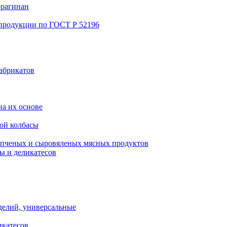
ррагинан
 продукции по ГОСТ Р 52196
абрикатов
а их основе
ой колбасы
пченых и сыровяленых мясных продуктов
ы и деликатесов
делий, универсальные
икатесов