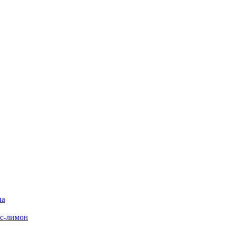
на
с-лимон