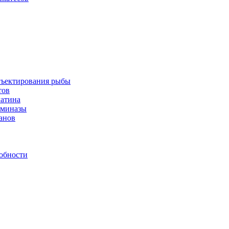
инъектирования рыбы
тов
латина
аминазы
нанов
обности