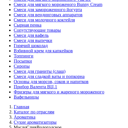
Смеси для мягкого мороженого Bunny Cream
Смеси для замороженного йогурта
Смеси для вендинговых аппаратов
Смеси для молочного коктейля
Сырная пенка
Сопутствующие товары
Смеси для вафель
Смеси для выпечки
Горячий шоколад
Взбивной крем для капкейков
Топпинги
Посыпки
Сиропы
Смеси для граниты (слаш)
Смеси для сладкой ваты и попкорна
Основы для морсов, соков и напитков
Прибор Валента ВЦ.1
Фризеры для мягкого и жареного мороженого
Вафельницы
Главная
Каталог по отраслям
Ароматика
Сухие ароматизаторы
МаслоСливВологодское