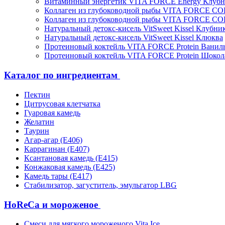
Витаминный энергетик VITA FORCE Energy Клубн
Коллаген из глубоководной рыбы VITA FORCE C
Коллаген из глубоководной рыбы VITA FORCE C
Натуральный детокс-кисель VitSweet Kissel Клубни
Натуральный детокс-кисель VitSweet Kissel Клюква
Протеиновый коктейль VITA FORCE Protein Ванил
Протеиновый коктейль VITA FORCE Protein Шокол
Каталог по ингредиентам
Пектин
Цитрусовая клетчатка
Гуаровая камедь
Желатин
Таурин
Агар-агар (Е406)
Каррагинан (Е407)
Ксантановая камедь (Е415)
Конжаковая камедь (Е425)
Камедь тары (Е417)
Стабилизатор, загуститель, эмульгатор LBG
HoReCa и мороженое
Смеси для мягкого мороженого Vita Ice