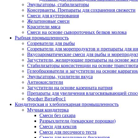
Эмульгаторы, стабилизаторы
Консерванты. Препараты для сохранения свежести
Смеси для куттерования
Желатиновые смеси
Красители мяса
Смеси на основе сывороточных белков молока
Рыбная промышленность
Созреватели для рыбы
Созреватели для морепродуктов и препараты для 
Вкусоароматические смеси для рыбы и морепродук
Загустители, желирующие препараты на основе же
Стабилизаторы консистенции на основе трансглют
Гелеобразователи и загустители на основе карраги
Эмульгаторы, усилители вкуса
Антиокислители
Загустители на основе казеината натрия
Препараты для увеличения влагосвязывающей спос
Фосфат ВитаФос1
Кондитерская и хлебопекарная промышленность
Мучная кондитерка
Смеси без сахара
Разрыхлители (пекарские порошки)
Смеси для кексов
Смеси для песочного теста
Смеси для воздушных бисквитов