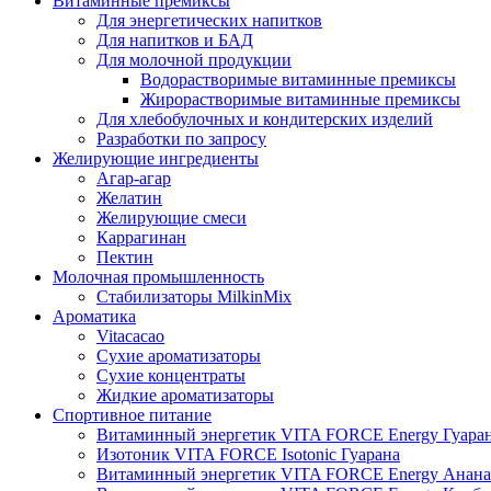
Витаминные премиксы
Для энергетических напитков
Для напитков и БАД
Для молочной продукции
Водорастворимые витаминные премиксы
Жирорастворимые витаминные премиксы
Для хлебобулочных и кондитерских изделий
Разработки по запросу
Желирующие ингредиенты
Агар-агар
Желатин
Желирующие смеси
Каррагинан
Пектин
Молочная промышленность
Стабилизаторы MilkinMix
Ароматика
Vitacacao
Сухие ароматизаторы
Сухие концентраты
Жидкие ароматизаторы
Спортивное питание
Витаминный энергетик VITA FORCE Energy Гуара
Изотоник VITA FORCE Isotonic Гуарана
Витаминный энергетик VITA FORCE Energy Анана