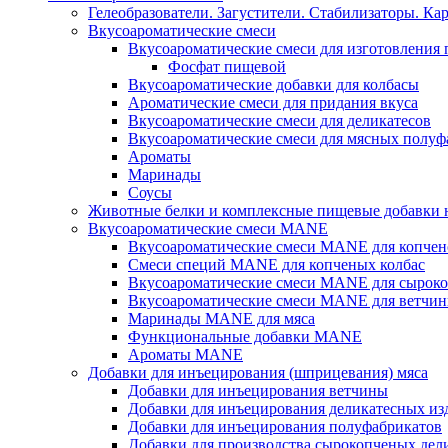
Гелеобразователи. Загустители. Стабилизаторы. Ка
Вкусоароматические смеси
Вкусоароматические смеси для изготовления
Фосфат пищевой
Вкусоароматические добавки для колбасы
Ароматические смеси для придания вкуса
Вкусоароматические смеси для деликатесов
Вкусоароматические смеси для мясных полуф
Ароматы
Маринады
Соусы
Животные белки и комплексные пищевые добавки н
Вкусоароматические смеси MANE
Вкусоароматические смеси MANE для копчен
Смеси специй MANE для копченых колбас
Вкусоароматические смеси MANE для сыроко
Вкусоароматические смеси MANE для ветчин
Маринады MANE для мяса
Функциональные добавки MANE
Ароматы MANE
Добавки для инъецирования (шприцевания) мяса
Добавки для инъецирования ветчины
Добавки для инъецирования деликатесных из
Добавки для инъецирования полуфабрикатов
Добавки для производства сырокопченых дел