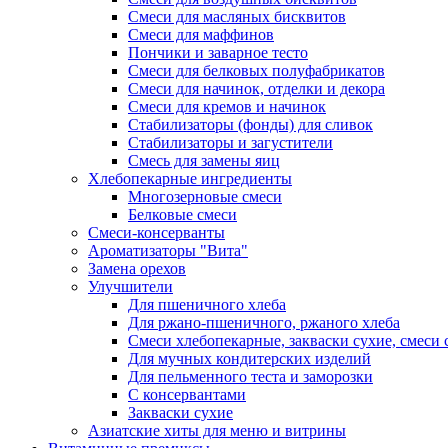
Смеси для масляных бисквитов
Смеси для маффинов
Пончики и заварное тесто
Cмеси для белковых полуфабрикатов
Смеси для начинок, отделки и декора
Смеси для кремов и начинок
Стабилизаторы (фонды) для сливок
Стабилизаторы и загустители
Смесь для замены яиц
Хлебопекарные ингредиенты
Многозерновые смеси
Белковые смеси
Смеси-консерванты
Ароматизаторы "Вита"
Замена орехов
Улучшители
Для пшеничного хлеба
Для ржано-пшеничного, ржаного хлеба
Смеси хлебопекарные, закваски сухие, смеси 
Для мучных кондитерских изделий
Для пельменного теста и заморозки
С консервантами
Закваски сухие
Азиатские хиты для меню и витрины