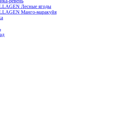
ика-ревень
OLLAGEN Лесные ягоды
OLLAGEN Манго-маракуйя
ка
ь
ад