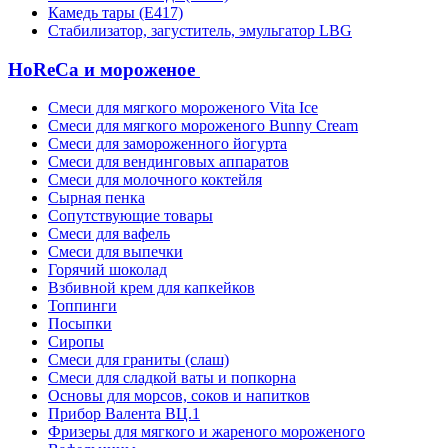
Камедь тары (Е417)
Стабилизатор, загуститель, эмульгатор LBG
HoReCa и мороженое
Смеси для мягкого мороженого Vita Ice
Смеси для мягкого мороженого Bunny Cream
Смеси для замороженного йогурта
Смеси для вендинговых аппаратов
Смеси для молочного коктейля
Сырная пенка
Сопутствующие товары
Смеси для вафель
Смеси для выпечки
Горячий шоколад
Взбивной крем для капкейков
Топпинги
Посыпки
Сиропы
Смеси для граниты (слаш)
Смеси для сладкой ваты и попкорна
Основы для морсов, соков и напитков
Прибор Валента ВЦ.1
Фризеры для мягкого и жареного мороженого