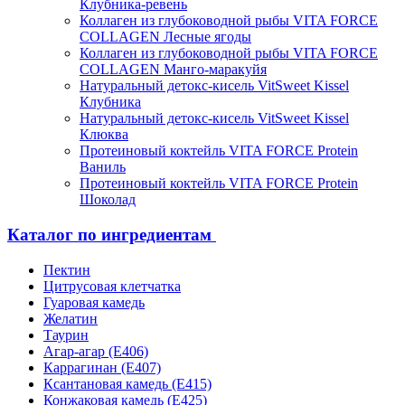
Клубника-ревень
Коллаген из глубоководной рыбы VITA FORCE
COLLAGEN Лесные ягоды
Коллаген из глубоководной рыбы VITA FORCE
COLLAGEN Манго-маракуйя
Натуральный детокс-кисель VitSweet Kissel
Клубника
Натуральный детокс-кисель VitSweet Kissel
Клюква
Протеиновый коктейль VITA FORCE Protein
Ваниль
Протеиновый коктейль VITA FORCE Protein
Шоколад
Каталог по ингредиентам
Пектин
Цитрусовая клетчатка
Гуаровая камедь
Желатин
Таурин
Агар-агар (Е406)
Каррагинан (Е407)
Ксантановая камедь (Е415)
Конжаковая камедь (Е425)