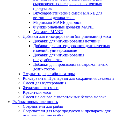
сырокопченых и сыровяленых мясных
продуктов
Вкусоароматические смеси MANE для
ветчины и деликатесов
Маринады MANE для мяса
Функциональные добавки MANE
Ароматы MANE
Добавки для инъецирования (шприцевания) мяса
Добавки для инъецирования ветчины
Добавки для инъецирования деликатесных
изделий, универсальные
Добавки для инъецирования
полуфабрикатов
Добавки для производства сырокопченых
деликатесов
Эмульгаторы, стабилизаторы
Консерванты. Препараты для сохранения свежести
Смеси для куттерования
Желатиновые смеси
Красители мяса
Смеси на основе сывороточных белков молока
Рыбная промышленность
Созреватели для рыбы
Созреватели для морепродуктов и препараты для
инъектирования рыбы