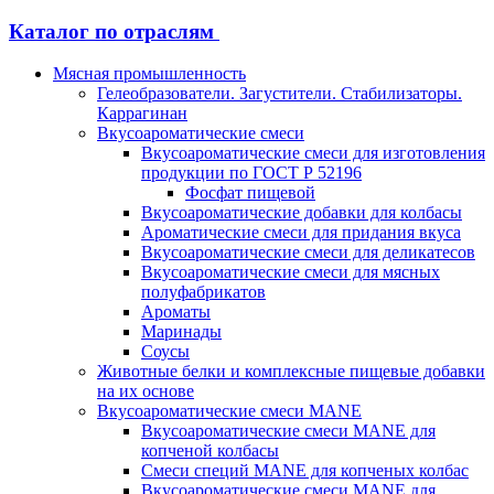
Каталог по отраслям
Мясная промышленность
Гелеобразователи. Загустители. Стабилизаторы.
Каррагинан
Вкусоароматические смеси
Вкусоароматические смеси для изготовления
продукции по ГОСТ Р 52196
Фосфат пищевой
Вкусоароматические добавки для колбасы
Ароматические смеси для придания вкуса
Вкусоароматические смеси для деликатесов
Вкусоароматические смеси для мясных
полуфабрикатов
Ароматы
Маринады
Соусы
Животные белки и комплексные пищевые добавки
на их основе
Вкусоароматические смеси MANE
Вкусоароматические смеси MANE для
копченой колбасы
Смеси специй MANE для копченых колбас
Вкусоароматические смеси MANE для