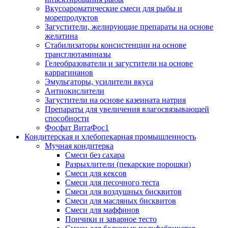
Вкусоароматические смеси для рыбы и
морепродуктов
Загустители, желирующие препараты на основе
желатина
Стабилизаторы консистенции на основе
трансглютаминазы
Гелеобразователи и загустители на основе
каррагинанов
Эмульгаторы, усилители вкуса
Антиокислители
Загустители на основе казеината натрия
Препараты для увеличения влагосвязывающей
способности
Фосфат ВитаФос1
Кондитерская и хлебопекарная промышленность
Мучная кондитерка
Смеси без сахара
Разрыхлители (пекарские порошки)
Смеси для кексов
Смеси для песочного теста
Смеси для воздушных бисквитов
Смеси для масляных бисквитов
Смеси для маффинов
Пончики и заварное тесто