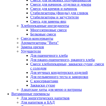
Cмеси для белковых полуфабрикатов
Смеси для начинок, отделки и декора
Смеси для кремов и начинок
Стабилизаторы (фонды) для сливок
Стабилизаторы и загустители
Смесь для замены яиц
Хлебопекарные ингредиенты
Многозерновые смеси
Белковые смеси
Смеси-консерванты
Ароматизаторы "Вита"
Замена орехов
Улучшители
Для пшеничного хлеба
Для ржано-пшеничного, ржаного хлеба
Смеси хлебопекарные, закваски сухие, смеси
с солодом
Для мучных кондитерских изделий
Для пельменного теста и заморозки
С консервантами
Закваски сухие
Азиатские хиты для меню и витрины
Витаминные премиксы
Для энергетических напитков
Для напитков и БАД