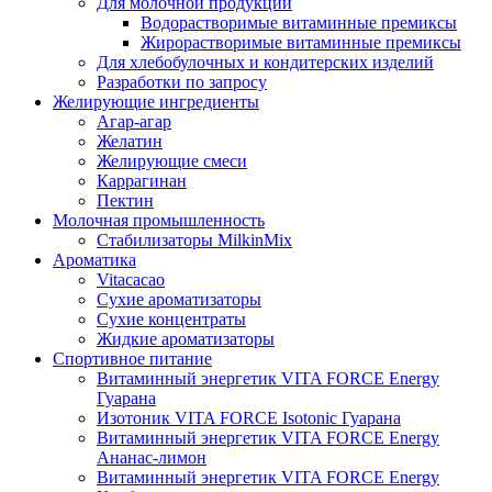
Для молочной продукции
Водорастворимые витаминные премиксы
Жирорастворимые витаминные премиксы
Для хлебобулочных и кондитерских изделий
Разработки по запросу
Желирующие ингредиенты
Агар-агар
Желатин
Желирующие смеси
Каррагинан
Пектин
Молочная промышленность
Стабилизаторы MilkinMix
Ароматика
Vitacacao
Сухие ароматизаторы
Сухие концентраты
Жидкие ароматизаторы
Спортивное питание
Витаминный энергетик VITA FORCE Energy
Гуарана
Изотоник VITA FORCE Isotonic Гуарана
Витаминный энергетик VITA FORCE Energy
Ананас-лимон
Витаминный энергетик VITA FORCE Energy