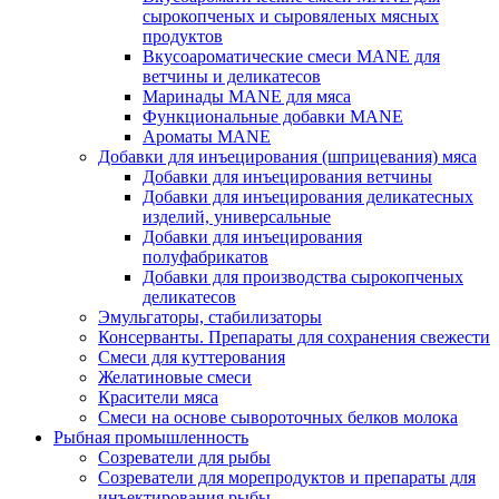
сырокопченых и сыровяленых мясных
продуктов
Вкусоароматические смеси MANE для
ветчины и деликатесов
Маринады MANE для мяса
Функциональные добавки MANE
Ароматы MANE
Добавки для инъецирования (шприцевания) мяса
Добавки для инъецирования ветчины
Добавки для инъецирования деликатесных
изделий, универсальные
Добавки для инъецирования
полуфабрикатов
Добавки для производства сырокопченых
деликатесов
Эмульгаторы, стабилизаторы
Консерванты. Препараты для сохранения свежести
Смеси для куттерования
Желатиновые смеси
Красители мяса
Смеси на основе сывороточных белков молока
Рыбная промышленность
Созреватели для рыбы
Созреватели для морепродуктов и препараты для
инъектирования рыбы