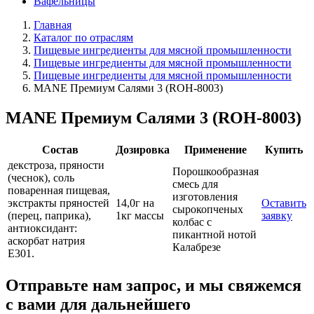
Вафельницы
Главная
Каталог по отраслям
Пищевые ингредиенты для мясной промышленности
Пищевые ингредиенты для мясной промышленности
Пищевые ингредиенты для мясной промышленности
MANE Премиум Салями 3 (ROH-8003)
MANE Премиум Салями 3 (ROH-8003)
Состав
Дозировка
Применение
Купить
декстроза, пряности
Порошкообразная
(чеснок), соль
смесь для
поваренная пищевая,
изготовления
экстракты пряностей
14,0г на
Оставить
сырокопченых
(перец, паприка),
1кг массы
заявку
колбас с
антиоксидант:
пикантной нотой
аскорбат натрия
Калабрезе
Е301.
Отправьте нам запрос, и мы свяжемся
с вами для дальнейшего