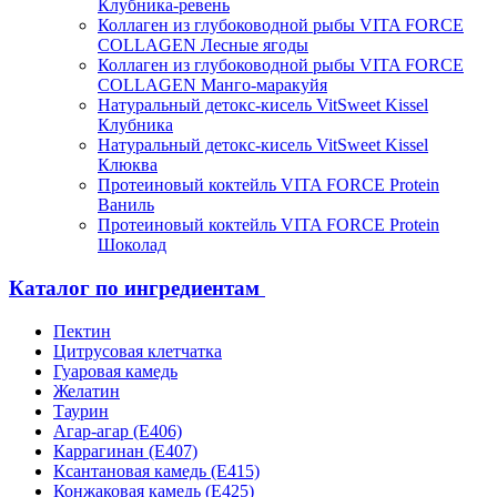
Клубника-ревень
Коллаген из глубоководной рыбы VITA FORCE
COLLAGEN Лесные ягоды
Коллаген из глубоководной рыбы VITA FORCE
COLLAGEN Манго-маракуйя
Натуральный детокс-кисель VitSweet Kissel
Клубника
Натуральный детокс-кисель VitSweet Kissel
Клюква
Протеиновый коктейль VITA FORCE Protein
Ваниль
Протеиновый коктейль VITA FORCE Protein
Шоколад
Каталог по ингредиентам
Пектин
Цитрусовая клетчатка
Гуаровая камедь
Желатин
Таурин
Агар-агар (Е406)
Каррагинан (Е407)
Ксантановая камедь (Е415)
Конжаковая камедь (Е425)