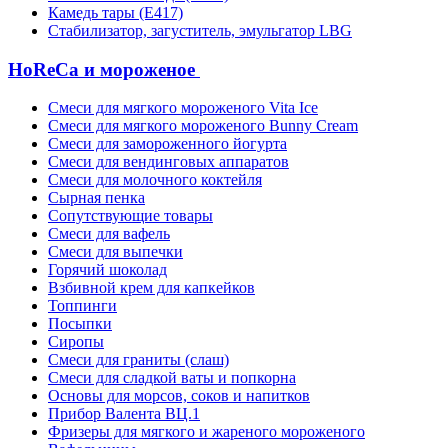
Камедь тары (Е417)
Стабилизатор, загуститель, эмульгатор LBG
HoReCa и мороженое
Смеси для мягкого мороженого Vita Ice
Смеси для мягкого мороженого Bunny Cream
Смеси для замороженного йогурта
Смеси для вендинговых аппаратов
Смеси для молочного коктейля
Сырная пенка
Сопутствующие товары
Смеси для вафель
Смеси для выпечки
Горячий шоколад
Взбивной крем для капкейков
Топпинги
Посыпки
Сиропы
Смеси для граниты (слаш)
Смеси для сладкой ваты и попкорна
Основы для морсов, соков и напитков
Прибор Валента ВЦ.1
Фризеры для мягкого и жареного мороженого