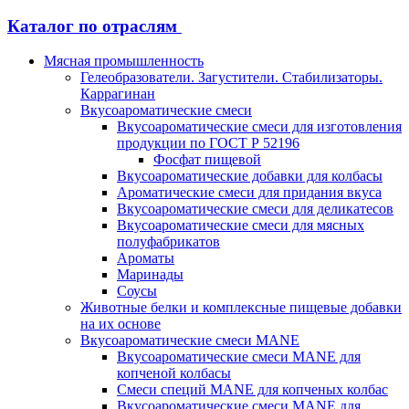
Каталог по отраслям
Мясная промышленность
Гелеобразователи. Загустители. Стабилизаторы.
Каррагинан
Вкусоароматические смеси
Вкусоароматические смеси для изготовления
продукции по ГОСТ Р 52196
Фосфат пищевой
Вкусоароматические добавки для колбасы
Ароматические смеси для придания вкуса
Вкусоароматические смеси для деликатесов
Вкусоароматические смеси для мясных
полуфабрикатов
Ароматы
Маринады
Соусы
Животные белки и комплексные пищевые добавки
на их основе
Вкусоароматические смеси MANE
Вкусоароматические смеси MANE для
копченой колбасы
Смеси специй MANE для копченых колбас
Вкусоароматические смеси MANE для