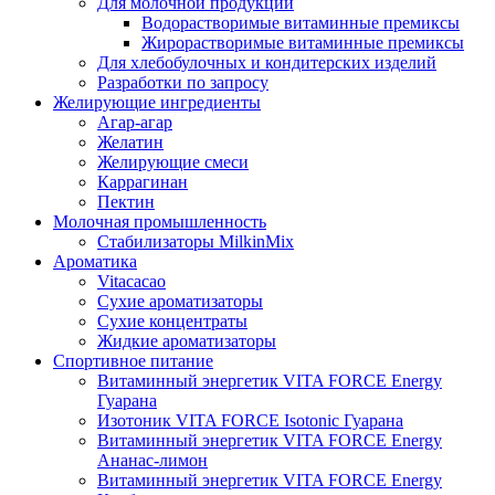
Для молочной продукции
Водорастворимые витаминные премиксы
Жирорастворимые витаминные премиксы
Для хлебобулочных и кондитерских изделий
Разработки по запросу
Желирующие ингредиенты
Агар-агар
Желатин
Желирующие смеси
Каррагинан
Пектин
Молочная промышленность
Стабилизаторы MilkinMix
Ароматика
Vitacacao
Сухие ароматизаторы
Сухие концентраты
Жидкие ароматизаторы
Спортивное питание
Витаминный энергетик VITA FORCE Energy
Гуарана
Изотоник VITA FORCE Isotonic Гуарана
Витаминный энергетик VITA FORCE Energy
Ананас-лимон
Витаминный энергетик VITA FORCE Energy