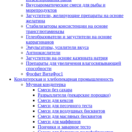
Вкусоароматические смеси для рыбы и
морепродуктов
Загустители, желирующие препараты на основе
желатина
Стабилизаторы консистенции на основе
трансглютаминазы
Гелеобразователи и загустители на основе
каррагинанов
Эмульгаторы, усилители вкуса
Антиокислители
Загустители на основе казеината натрия
Препараты для увеличения влагосвязывающей
способности
Фосфат ВитаФос1
Кондитерская и хлебопекарная промышленность
Мучная кондитерка
Смеси без сахара
Разрыхлители (пекарские порошки)
Смеси для кексов
Смеси для песочного теста
Смеси для воздушных бисквитов
Смеси для масляных бисквитов
Смеси для маффинов
Пончики и заварное тесто