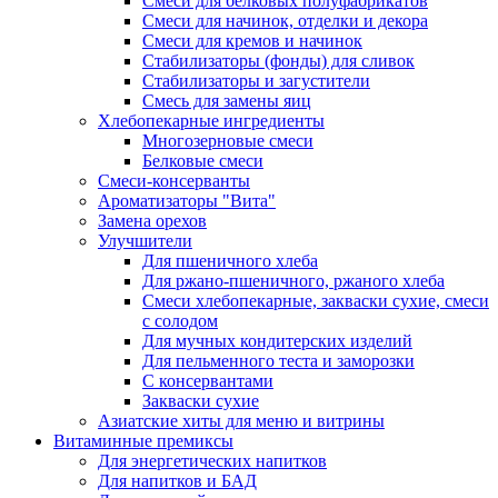
Cмеси для белковых полуфабрикатов
Смеси для начинок, отделки и декора
Смеси для кремов и начинок
Стабилизаторы (фонды) для сливок
Стабилизаторы и загустители
Смесь для замены яиц
Хлебопекарные ингредиенты
Многозерновые смеси
Белковые смеси
Смеси-консерванты
Ароматизаторы "Вита"
Замена орехов
Улучшители
Для пшеничного хлеба
Для ржано-пшеничного, ржаного хлеба
Смеси хлебопекарные, закваски сухие, смеси
с солодом
Для мучных кондитерских изделий
Для пельменного теста и заморозки
С консервантами
Закваски сухие
Азиатские хиты для меню и витрины
Витаминные премиксы
Для энергетических напитков
Для напитков и БАД