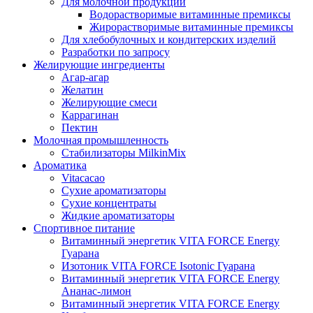
Для молочной продукции
Водорастворимые витаминные премиксы
Жирорастворимые витаминные премиксы
Для хлебобулочных и кондитерских изделий
Разработки по запросу
Желирующие ингредиенты
Агар-агар
Желатин
Желирующие смеси
Каррагинан
Пектин
Молочная промышленность
Стабилизаторы MilkinMix
Ароматика
Vitacacao
Сухие ароматизаторы
Сухие концентраты
Жидкие ароматизаторы
Спортивное питание
Витаминный энергетик VITA FORCE Energy
Гуарана
Изотоник VITA FORCE Isotonic Гуарана
Витаминный энергетик VITA FORCE Energy
Ананас-лимон
Витаминный энергетик VITA FORCE Energy