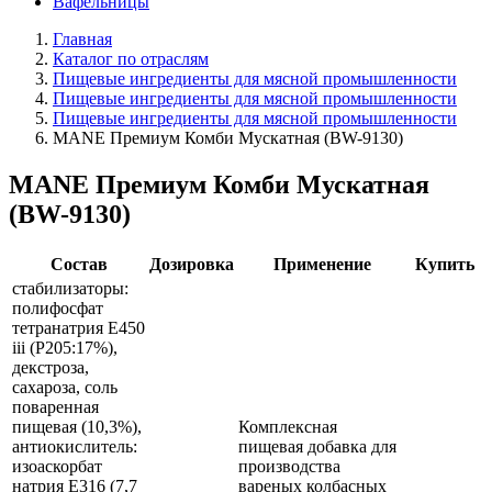
Вафельницы
Главная
Каталог по отраслям
Пищевые ингредиенты для мясной промышленности
Пищевые ингредиенты для мясной промышленности
Пищевые ингредиенты для мясной промышленности
MANE Премиум Комби Мускатная (BW-9130)
MANE Премиум Комби Мускатная
(BW-9130)
Состав
Дозировка
Применение
Купить
стабилизаторы:
полифосфат
тетранатрия E450
iii (P205:17%),
декстроза,
сахароза, соль
поваренная
пищевая (10,3%),
Комплексная
антиокислитель:
пищевая добавка для
изоаскорбат
производства
натрия E316 (7,7
вареных колбасных