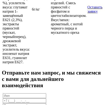
%), усилитель
изделий. Смесь
вкуса: глутамат
пряностей с
Оставить
6г/кг
натрия 1-
фосфатом и
заявку
замещённый
цветостабилизатором.
E621 (2,3%),
Вкус/запах:
экстракты
ароматный, с нотой
пряностей
черного перца и
(мускат,
мускатного ореха
черныйперец),
дрожжевой
экстракт,
усилитель вкуса:
инозенат натрия
E631, гуанилат
натрия E627.
Отправьте нам запрос, и мы свяжемся
с вами для дальнейшего
взаимодействия