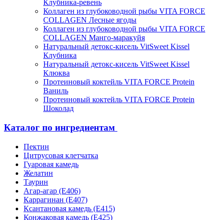
Клубника-ревень
Коллаген из глубоководной рыбы VITA FORCE
COLLAGEN Лесные ягоды
Коллаген из глубоководной рыбы VITA FORCE
COLLAGEN Манго-маракуйя
Натуральный детокс-кисель VitSweet Kissel
Клубника
Натуральный детокс-кисель VitSweet Kissel
Клюква
Протеиновый коктейль VITA FORCE Protein
Ваниль
Протеиновый коктейль VITA FORCE Protein
Шоколад
Каталог по ингредиентам
Пектин
Цитрусовая клетчатка
Гуаровая камедь
Желатин
Таурин
Агар-агар (Е406)
Каррагинан (Е407)
Ксантановая камедь (Е415)
Конжаковая камедь (Е425)