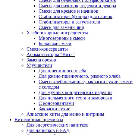
Cмеси для белковых полуфабрикатов
Смеси для начинок, отделки и декора
Смеси для кремов и начинок
Стабилизаторы (фонды) для сливок
Стабилизаторы и загустители
Смесь для замены яиц
Хлебопекарные ингредиенты
Многозерновые смеси
Белковые смеси
Смеси-консерванты
Ароматизаторы "Вита"
Замена орехов
Улучшители
Для пшеничного хлеба
Для ржано-пшеничного, ржаного хлеба
Смеси хлебопекарные, закваски сухие, смеси
с солодом
Для мучных кондитерских изделий
Для пельменного теста и заморозки
С консервантами
Закваски сухие
Азиатские хиты для меню и витрины
Витаминные премиксы
Для энергетических напитков
Для напитков и БАД