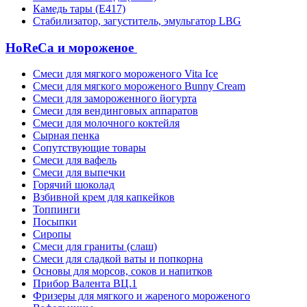
Камедь тары (Е417)
Стабилизатор, загуститель, эмульгатор LBG
HoReCa и мороженое
Смеси для мягкого мороженого Vita Ice
Смеси для мягкого мороженого Bunny Cream
Смеси для замороженного йогурта
Смеси для вендинговых аппаратов
Смеси для молочного коктейля
Сырная пенка
Сопутствующие товары
Смеси для вафель
Смеси для выпечки
Горячий шоколад
Взбивной крем для капкейков
Топпинги
Посыпки
Сиропы
Смеси для граниты (слаш)
Смеси для сладкой ваты и попкорна
Основы для морсов, соков и напитков
Прибор Валента ВЦ.1
Фризеры для мягкого и жареного мороженого