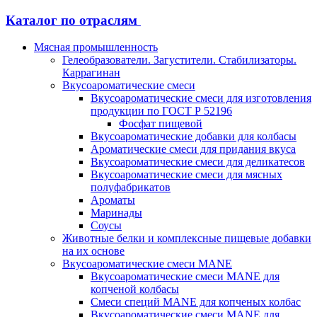
Каталог по отраслям
Мясная промышленность
Гелеобразователи. Загустители. Стабилизаторы.
Каррагинан
Вкусоароматические смеси
Вкусоароматические смеси для изготовления
продукции по ГОСТ Р 52196
Фосфат пищевой
Вкусоароматические добавки для колбасы
Ароматические смеси для придания вкуса
Вкусоароматические смеси для деликатесов
Вкусоароматические смеси для мясных
полуфабрикатов
Ароматы
Маринады
Соусы
Животные белки и комплексные пищевые добавки
на их основе
Вкусоароматические смеси MANE
Вкусоароматические смеси MANE для
копченой колбасы
Смеси специй MANE для копченых колбас
Вкусоароматические смеси MANE для