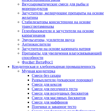
Вкусоароматические смеси для рыбы и
морепродуктов
Загустители, желирующие препараты на основе
желатина
Стабилизаторы консистенции на основе
трансглютаминазы
Гелеобразователи и загустители на основе
каррагинанов
Эмульгаторы, усилители вкуса
Антиокислители
Загустители на основе казеината натрия
Препараты для увеличения влагосвязывающей
способности
Фосфат ВитаФос1
Кондитерская и хлебопекарная промышленность
Мучная кондитерка
Смеси без сахара
Разрыхлители (пекарские порошки)
Смеси для кексов
Смеси для песочного теста
Смеси для воздушных бисквитов
Смеси для масляных бисквитов
Смеси для маффинов
Пончики и заварное тесто