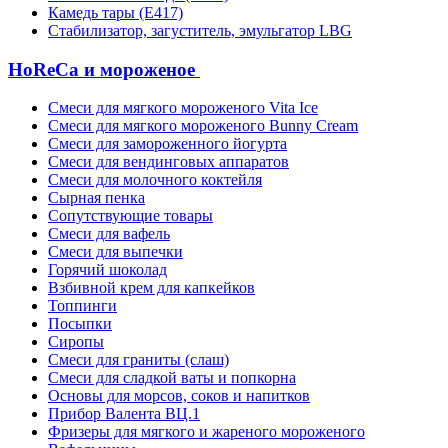
Камедь тары (Е417)
Стабилизатор, загуститель, эмульгатор LBG
HoReCa и мороженое
Смеси для мягкого мороженого Vita Ice
Смеси для мягкого мороженого Bunny Cream
Смеси для замороженного йогурта
Смеси для вендинговых аппаратов
Смеси для молочного коктейля
Сырная пенка
Сопутствующие товары
Смеси для вафель
Смеси для выпечки
Горячий шоколад
Взбивной крем для капкейков
Топпинги
Посыпки
Сиропы
Смеси для граниты (слаш)
Смеси для сладкой ваты и попкорна
Основы для морсов, соков и напитков
Прибор Валента ВЦ.1
Фризеры для мягкого и жареного мороженого