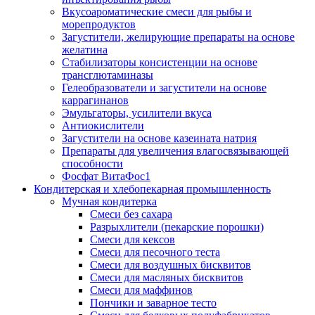
Вкусоароматические смеси для рыбы и
морепродуктов
Загустители, желирующие препараты на основе
желатина
Стабилизаторы консистенции на основе
трансглютаминазы
Гелеобразователи и загустители на основе
каррагинанов
Эмульгаторы, усилители вкуса
Антиокислители
Загустители на основе казеината натрия
Препараты для увеличения влагосвязывающей
способности
Фосфат ВитаФос1
Кондитерская и хлебопекарная промышленность
Мучная кондитерка
Смеси без сахара
Разрыхлители (пекарские порошки)
Смеси для кексов
Смеси для песочного теста
Смеси для воздушных бисквитов
Смеси для масляных бисквитов
Смеси для маффинов
Пончики и заварное тесто