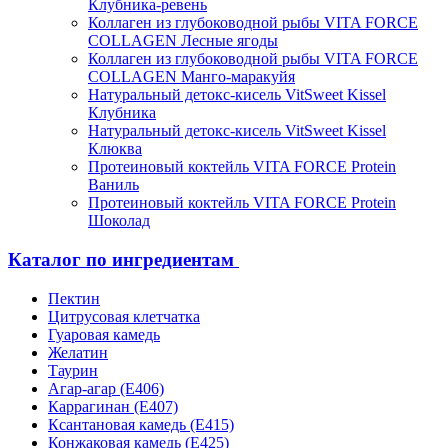
Клубника-ревень
Коллаген из глубоководной рыбы VITA FORCE
COLLAGEN Лесные ягоды
Коллаген из глубоководной рыбы VITA FORCE
COLLAGEN Манго-маракуйя
Натуральный детокс-кисель VitSweet Kissel
Клубника
Натуральный детокс-кисель VitSweet Kissel
Клюква
Протеиновый коктейль VITA FORCE Protein
Ваниль
Протеиновый коктейль VITA FORCE Protein
Шоколад
Каталог по ингредиентам
Пектин
Цитрусовая клетчатка
Гуаровая камедь
Желатин
Таурин
Агар-агар (Е406)
Каррагинан (Е407)
Ксантановая камедь (Е415)
Конжаковая камедь (Е425)