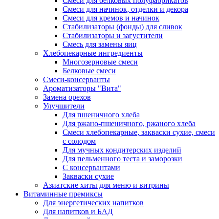
Cмеси для белковых полуфабрикатов
Смеси для начинок, отделки и декора
Смеси для кремов и начинок
Стабилизаторы (фонды) для сливок
Стабилизаторы и загустители
Смесь для замены яиц
Хлебопекарные ингредиенты
Многозерновые смеси
Белковые смеси
Смеси-консерванты
Ароматизаторы "Вита"
Замена орехов
Улучшители
Для пшеничного хлеба
Для ржано-пшеничного, ржаного хлеба
Смеси хлебопекарные, закваски сухие, смеси
с солодом
Для мучных кондитерских изделий
Для пельменного теста и заморозки
С консервантами
Закваски сухие
Азиатские хиты для меню и витрины
Витаминные премиксы
Для энергетических напитков
Для напитков и БАД