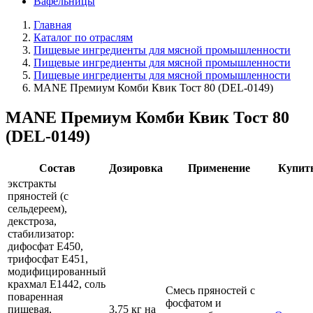
Вафельницы
Главная
Каталог по отраслям
Пищевые ингредиенты для мясной промышленности
Пищевые ингредиенты для мясной промышленности
Пищевые ингредиенты для мясной промышленности
MANE Премиум Комби Квик Тост 80 (DEL-0149)
MANE Премиум Комби Квик Тост 80
(DEL-0149)
Состав
Дозировка
Применение
Купит
экстракты
пряностей (с
сельдереем),
декстроза,
стабилизатор:
дифосфат Е450,
трифосфат Е451,
модифицированный
крахмал E1442, соль
Смесь пряностей с
поваренная
фосфатом и
пищевая,
3,75 кг на