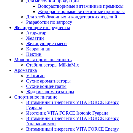
Для молочной продукции
Водорастворимые витаминные премиксы
Жирорастворимые витаминные премиксы
Для хлебобулочных и кондитерских изделий
Разработки по запросу
Желирующие ингредиенты
Агар-агар
Желатин
Желирующие смеси
Каррагинан
Пектин
Молочная промышленность
Стабилизаторы MilkinMix
Ароматика
Vitacacao
Сухие ароматизаторы
Сухие концентраты
Жидкие ароматизаторы
Спортивное питание
Витаминный энергетик VITA FORCE Energy
Гуарана
Изотоник VITA FORCE Isotonic Гуарана
Витаминный энергетик VITA FORCE Energy
Ананас-лимон
Витаминный энергетик VITA FORCE Energy