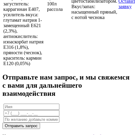
цветостабилизатором.
Остави
загуститель:
100л
Вкус/запах:
заявку
каррагинан Е407,
рассола
насыщенный пряный,
усилитель вкуса:
с нотой чеснока
глутамат натрия 1-
замещенный Е621
(2,3%),
антиокислитель:
изоаскорбат натрия
Е316 (1,8%),
пряности (чеснок),
краситель: кармин
Е120 (0,05%)
Отправьте нам запрос, и мы свяжемся
с вами для дальнейшего
взаимодействия
Отправить запрос