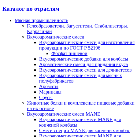
Каталог по отраслям
Мясная промышленность
Гелеобразователи. Загустители. Стабилизаторы.
Каррагинан
Вкусоароматические смеси
Вкусоароматические смеси для изготовления
продукции по ГОСТ Р 52196
Фосфат пищевой
Вкусоароматические добавки для колбасы
Ароматические смеси для придания вкуса
Вкусоароматические смеси для деликатесов
Вкусоароматические смеси для мясных
полуфабрикатов
Ароматы
Маринады
Соусы
Животные белки и комплексные пищевые добавки
на их основе
Вкусоароматические смеси MANE
Вкусоароматические смеси MANE для
копченой колбасы
Смеси специй MANE для копченых колбас
Вкусоароматические смеси MANE для