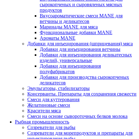
сырокопченых и сыровяленых мясных
продуктов
Вкусоароматические смеси MANE для
ветчины и деликатесов
Маринады MANE для мяса
Функциональные добавки MANE
Ароматы MANE
Добавки для инъецирования (шприцевания) мяса
Добавки для инъецирования ветчины
Добавки для инъецирования деликатесных
изделий, универсальные
Добавки для инъецирования
полуфабрикатов
Добавки для производства сырокопченых
деликатесов
Эмульгаторы, стабилизаторы
Консерванты. Препараты для сохранения свежести
Смеси для куттерования
Желатиновые смеси
Красители мяса
Смеси на основе сывороточных белков молока
Рыбная промышленность
Созреватели для рыбы
Созреватели для морепродуктов и препараты для
инъектирования рыбы