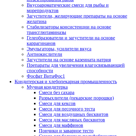
Вкусоароматические смеси для рыбы и
морепродуктов
Загустители, желирующие препараты на основе
желатина
Стабилизаторы консистенции на основе
трансглютаминазы
Гелеобразователи и загустители на основе
каррагинанов
Эмульгаторы, усилители вкуса
Антиокислители
Загустители на основе казеината натрия
Препараты для увеличения влагосвязывающей
способности
Фосфат ВитаФос1
Кондитерская и хлебопекарная промышленность
Мучная кондитерка
Смеси без сахара
Разрыхлители (пекарские порошки)
Смеси для кексов
Смеси для песочного теста
Смеси для воздушных бисквитов
Смеси для масляных бисквитов
Смеси для маффинов
Пончики и заварное тесто