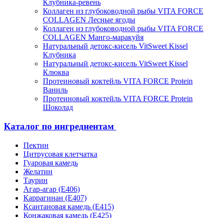
Клубника-ревень
Коллаген из глубоководной рыбы VITA FORCE
COLLAGEN Лесные ягоды
Коллаген из глубоководной рыбы VITA FORCE
COLLAGEN Манго-маракуйя
Натуральный детокс-кисель VitSweet Kissel
Клубника
Натуральный детокс-кисель VitSweet Kissel
Клюква
Протеиновый коктейль VITA FORCE Protein
Ваниль
Протеиновый коктейль VITA FORCE Protein
Шоколад
Каталог по ингредиентам
Пектин
Цитрусовая клетчатка
Гуаровая камедь
Желатин
Таурин
Агар-агар (Е406)
Каррагинан (Е407)
Ксантановая камедь (Е415)
Конжаковая камедь (Е425)