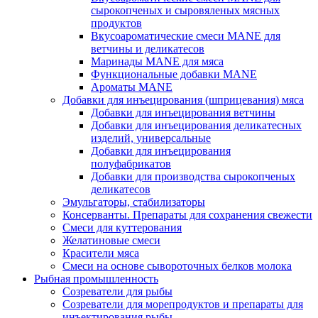
сырокопченых и сыровяленых мясных
продуктов
Вкусоароматические смеси MANE для
ветчины и деликатесов
Маринады MANE для мяса
Функциональные добавки MANE
Ароматы MANE
Добавки для инъецирования (шприцевания) мяса
Добавки для инъецирования ветчины
Добавки для инъецирования деликатесных
изделий, универсальные
Добавки для инъецирования
полуфабрикатов
Добавки для производства сырокопченых
деликатесов
Эмульгаторы, стабилизаторы
Консерванты. Препараты для сохранения свежести
Смеси для куттерования
Желатиновые смеси
Красители мяса
Смеси на основе сывороточных белков молока
Рыбная промышленность
Созреватели для рыбы
Созреватели для морепродуктов и препараты для
инъектирования рыбы