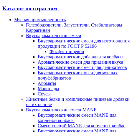
Каталог по отраслям
Мясная промышленность
Гелеобразователи. Загустители. Стабилизаторы.
Каррагинан
Вкусоароматические смеси
Вкусоароматические смеси для изготовления
продукции по ГОСТ Р 52196
Фосфат пищевой
Вкусоароматические добавки для колбасы
Ароматические смеси для придания вкуса
Вкусоароматические смеси для деликатесов
Вкусоароматические смеси для мясных
полуфабрикатов
Ароматы
Маринады
Соусы
Животные белки и комплексные пищевые добавки
на их основе
Вкусоароматические смеси MANE
Вкусоароматические смеси MANE для
копченой колбасы
Смеси специй MANE для копченых колбас
Вкусоароматические смеси MANE для