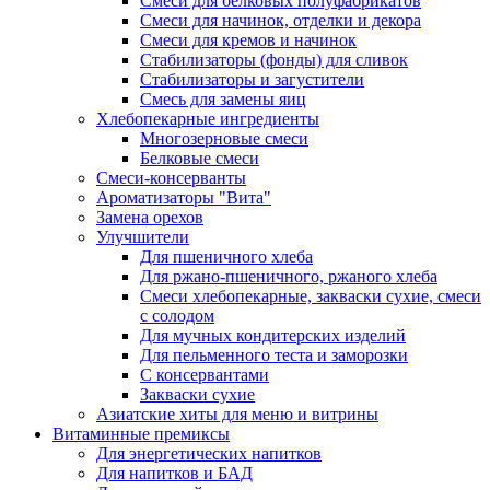
Cмеси для белковых полуфабрикатов
Смеси для начинок, отделки и декора
Смеси для кремов и начинок
Стабилизаторы (фонды) для сливок
Стабилизаторы и загустители
Смесь для замены яиц
Хлебопекарные ингредиенты
Многозерновые смеси
Белковые смеси
Смеси-консерванты
Ароматизаторы "Вита"
Замена орехов
Улучшители
Для пшеничного хлеба
Для ржано-пшеничного, ржаного хлеба
Смеси хлебопекарные, закваски сухие, смеси
с солодом
Для мучных кондитерских изделий
Для пельменного теста и заморозки
С консервантами
Закваски сухие
Азиатские хиты для меню и витрины
Витаминные премиксы
Для энергетических напитков
Для напитков и БАД