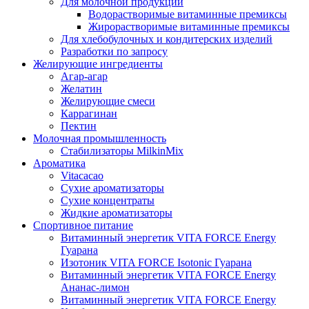
Для молочной продукции
Водорастворимые витаминные премиксы
Жирорастворимые витаминные премиксы
Для хлебобулочных и кондитерских изделий
Разработки по запросу
Желирующие ингредиенты
Агар-агар
Желатин
Желирующие смеси
Каррагинан
Пектин
Молочная промышленность
Стабилизаторы MilkinMix
Ароматика
Vitacacao
Сухие ароматизаторы
Сухие концентраты
Жидкие ароматизаторы
Спортивное питание
Витаминный энергетик VITA FORCE Energy
Гуарана
Изотоник VITA FORCE Isotonic Гуарана
Витаминный энергетик VITA FORCE Energy
Ананас-лимон
Витаминный энергетик VITA FORCE Energy