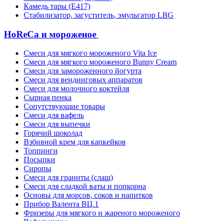
Камедь тары (Е417)
Стабилизатор, загуститель, эмульгатор LBG
HoReCa и мороженое
Смеси для мягкого мороженого Vita Ice
Смеси для мягкого мороженого Bunny Cream
Смеси для замороженного йогурта
Смеси для вендинговых аппаратов
Смеси для молочного коктейля
Сырная пенка
Сопутствующие товары
Смеси для вафель
Смеси для выпечки
Горячий шоколад
Взбивной крем для капкейков
Топпинги
Посыпки
Сиропы
Смеси для граниты (слаш)
Смеси для сладкой ваты и попкорна
Основы для морсов, соков и напитков
Прибор Валента ВЦ.1
Фризеры для мягкого и жареного мороженого