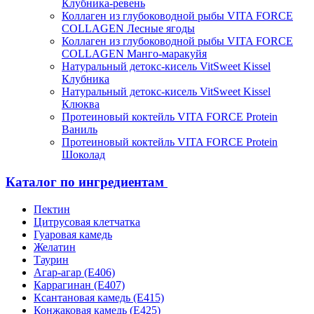
Клубника-ревень
Коллаген из глубоководной рыбы VITA FORCE
COLLAGEN Лесные ягоды
Коллаген из глубоководной рыбы VITA FORCE
COLLAGEN Манго-маракуйя
Натуральный детокс-кисель VitSweet Kissel
Клубника
Натуральный детокс-кисель VitSweet Kissel
Клюква
Протеиновый коктейль VITA FORCE Protein
Ваниль
Протеиновый коктейль VITA FORCE Protein
Шоколад
Каталог по ингредиентам
Пектин
Цитрусовая клетчатка
Гуаровая камедь
Желатин
Таурин
Агар-агар (Е406)
Каррагинан (Е407)
Ксантановая камедь (Е415)
Конжаковая камедь (Е425)