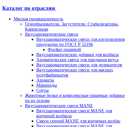
Каталог по отраслям
Мясная промышленность
Гелеобразователи. Загустители. Стабилизаторы.
Каррагинан
Вкусоароматические смеси
Вкусоароматические смеси для изготовления
продукции по ГОСТ Р 52196
Фосфат пищевой
Вкусоароматические добавки для колбасы
Ароматические смеси для придания вкуса
Вкусоароматические смеси для деликатесов
Вкусоароматические смеси для мясных
полуфабрикатов
Ароматы
Маринады
Соусы
Животные белки и комплексные пищевые добавки
на их основе
Вкусоароматические смеси MANE
Вкусоароматические смеси MANE для
копченой колбасы
Смеси специй MANE для копченых колбас
Вкусоароматические смеси MANE для