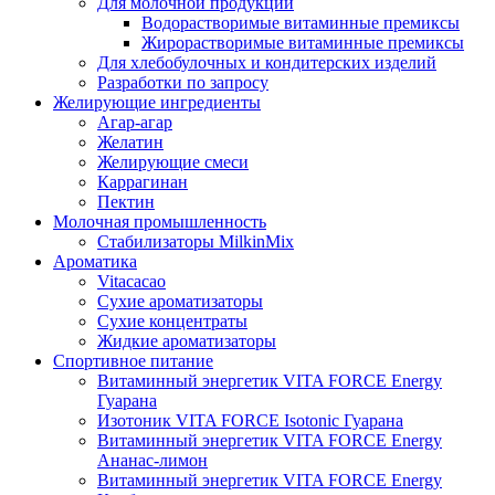
Для молочной продукции
Водорастворимые витаминные премиксы
Жирорастворимые витаминные премиксы
Для хлебобулочных и кондитерских изделий
Разработки по запросу
Желирующие ингредиенты
Агар-агар
Желатин
Желирующие смеси
Каррагинан
Пектин
Молочная промышленность
Стабилизаторы MilkinMix
Ароматика
Vitacacao
Сухие ароматизаторы
Сухие концентраты
Жидкие ароматизаторы
Спортивное питание
Витаминный энергетик VITA FORCE Energy
Гуарана
Изотоник VITA FORCE Isotonic Гуарана
Витаминный энергетик VITA FORCE Energy
Ананас-лимон
Витаминный энергетик VITA FORCE Energy