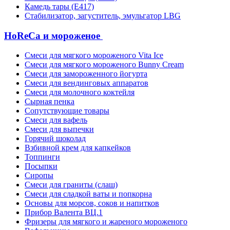
Камедь тары (Е417)
Стабилизатор, загуститель, эмульгатор LBG
HoReCa и мороженое
Смеси для мягкого мороженого Vita Ice
Смеси для мягкого мороженого Bunny Cream
Смеси для замороженного йогурта
Смеси для вендинговых аппаратов
Смеси для молочного коктейля
Сырная пенка
Сопутствующие товары
Смеси для вафель
Смеси для выпечки
Горячий шоколад
Взбивной крем для капкейков
Топпинги
Посыпки
Сиропы
Смеси для граниты (слаш)
Смеси для сладкой ваты и попкорна
Основы для морсов, соков и напитков
Прибор Валента ВЦ.1
Фризеры для мягкого и жареного мороженого