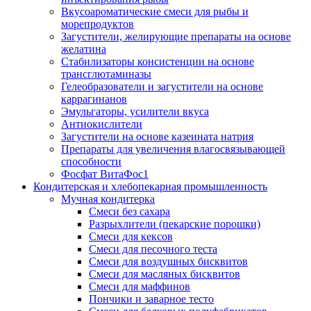
Вкусоароматические смеси для рыбы и
морепродуктов
Загустители, желирующие препараты на основе
желатина
Стабилизаторы консистенции на основе
трансглютаминазы
Гелеобразователи и загустители на основе
каррагинанов
Эмульгаторы, усилители вкуса
Антиокислители
Загустители на основе казеината натрия
Препараты для увеличения влагосвязывающей
способности
Фосфат ВитаФос1
Кондитерская и хлебопекарная промышленность
Мучная кондитерка
Смеси без сахара
Разрыхлители (пекарские порошки)
Смеси для кексов
Смеси для песочного теста
Смеси для воздушных бисквитов
Смеси для масляных бисквитов
Смеси для маффинов
Пончики и заварное тесто