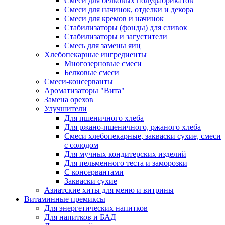
Cмеси для белковых полуфабрикатов
Смеси для начинок, отделки и декора
Смеси для кремов и начинок
Стабилизаторы (фонды) для сливок
Стабилизаторы и загустители
Смесь для замены яиц
Хлебопекарные ингредиенты
Многозерновые смеси
Белковые смеси
Смеси-консерванты
Ароматизаторы "Вита"
Замена орехов
Улучшители
Для пшеничного хлеба
Для ржано-пшеничного, ржаного хлеба
Смеси хлебопекарные, закваски сухие, смеси
с солодом
Для мучных кондитерских изделий
Для пельменного теста и заморозки
С консервантами
Закваски сухие
Азиатские хиты для меню и витрины
Витаминные премиксы
Для энергетических напитков
Для напитков и БАД