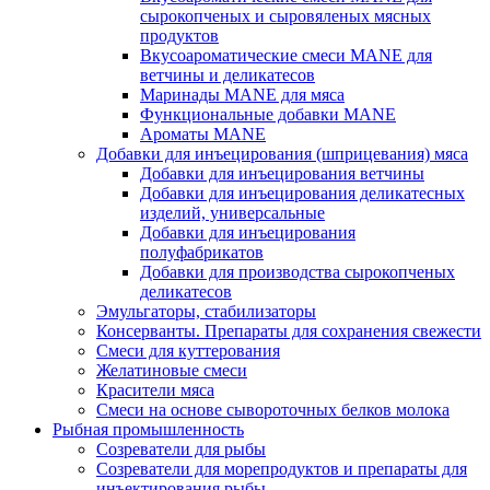
сырокопченых и сыровяленых мясных
продуктов
Вкусоароматические смеси MANE для
ветчины и деликатесов
Маринады MANE для мяса
Функциональные добавки MANE
Ароматы MANE
Добавки для инъецирования (шприцевания) мяса
Добавки для инъецирования ветчины
Добавки для инъецирования деликатесных
изделий, универсальные
Добавки для инъецирования
полуфабрикатов
Добавки для производства сырокопченых
деликатесов
Эмульгаторы, стабилизаторы
Консерванты. Препараты для сохранения свежести
Смеси для куттерования
Желатиновые смеси
Красители мяса
Смеси на основе сывороточных белков молока
Рыбная промышленность
Созреватели для рыбы
Созреватели для морепродуктов и препараты для
инъектирования рыбы