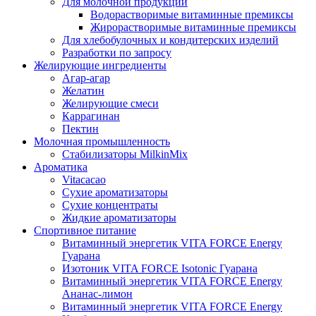
Для молочной продукции
Водорастворимые витаминные премиксы
Жирорастворимые витаминные премиксы
Для хлебобулочных и кондитерских изделий
Разработки по запросу
Желирующие ингредиенты
Агар-агар
Желатин
Желирующие смеси
Каррагинан
Пектин
Молочная промышленность
Стабилизаторы MilkinMix
Ароматика
Vitacacao
Сухие ароматизаторы
Сухие концентраты
Жидкие ароматизаторы
Спортивное питание
Витаминный энергетик VITA FORCE Energy
Гуарана
Изотоник VITA FORCE Isotonic Гуарана
Витаминный энергетик VITA FORCE Energy
Ананас-лимон
Витаминный энергетик VITA FORCE Energy