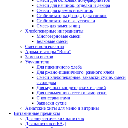
Cмеси для белковых полуфабрикатов
Смеси для начинок, отделки и декора
Смеси для кремов и начинок
Стабилизаторы (фонды) для сливок
Стабилизаторы и загустители
Смесь для замены яиц
Хлебопекарные ингредиенты
Многозерновые смеси
Белковые смеси
Смеси-консерванты
Ароматизаторы "Вита"
Замена орехов
Улучшители
Для пшеничного хлеба
Для ржано-пшеничного, ржаного хлеба
Смеси хлебопекарные, закваски сухие, смеси
с солодом
Для мучных кондитерских изделий
Для пельменного теста и заморозки
С консервантами
Закваски сухие
Азиатские хиты для меню и витрины
Витаминные премиксы
Для энергетических напитков
Для напитков и БАД