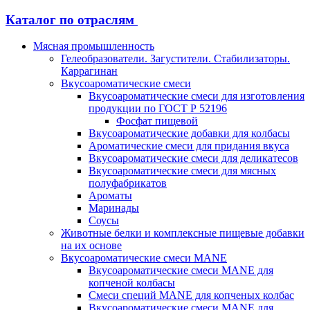
Каталог по отраслям
Мясная промышленность
Гелеобразователи. Загустители. Стабилизаторы.
Каррагинан
Вкусоароматические смеси
Вкусоароматические смеси для изготовления
продукции по ГОСТ Р 52196
Фосфат пищевой
Вкусоароматические добавки для колбасы
Ароматические смеси для придания вкуса
Вкусоароматические смеси для деликатесов
Вкусоароматические смеси для мясных
полуфабрикатов
Ароматы
Маринады
Соусы
Животные белки и комплексные пищевые добавки
на их основе
Вкусоароматические смеси MANE
Вкусоароматические смеси MANE для
копченой колбасы
Смеси специй MANE для копченых колбас
Вкусоароматические смеси MANE для