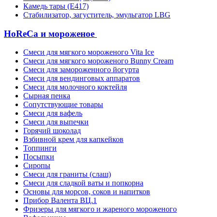
Камедь тары (Е417)
Стабилизатор, загуститель, эмульгатор LBG
HoReCa и мороженое
Смеси для мягкого мороженого Vita Ice
Смеси для мягкого мороженого Bunny Cream
Смеси для замороженного йогурта
Смеси для вендинговых аппаратов
Смеси для молочного коктейля
Сырная пенка
Сопутствующие товары
Смеси для вафель
Смеси для выпечки
Горячий шоколад
Взбивной крем для капкейков
Топпинги
Посыпки
Сиропы
Смеси для граниты (слаш)
Смеси для сладкой ваты и попкорна
Основы для морсов, соков и напитков
Прибор Валента ВЦ.1
Фризеры для мягкого и жареного мороженого