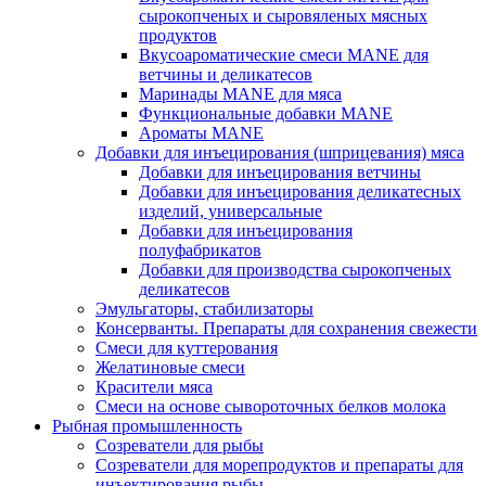
сырокопченых и сыровяленых мясных
продуктов
Вкусоароматические смеси MANE для
ветчины и деликатесов
Маринады MANE для мяса
Функциональные добавки MANE
Ароматы MANE
Добавки для инъецирования (шприцевания) мяса
Добавки для инъецирования ветчины
Добавки для инъецирования деликатесных
изделий, универсальные
Добавки для инъецирования
полуфабрикатов
Добавки для производства сырокопченых
деликатесов
Эмульгаторы, стабилизаторы
Консерванты. Препараты для сохранения свежести
Смеси для куттерования
Желатиновые смеси
Красители мяса
Смеси на основе сывороточных белков молока
Рыбная промышленность
Созреватели для рыбы
Созреватели для морепродуктов и препараты для
инъектирования рыбы