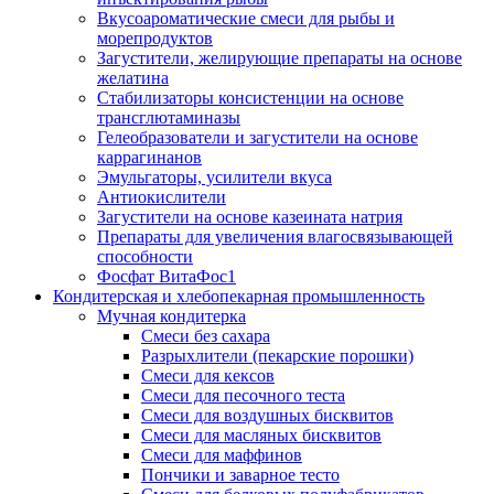
Вкусоароматические смеси для рыбы и
морепродуктов
Загустители, желирующие препараты на основе
желатина
Стабилизаторы консистенции на основе
трансглютаминазы
Гелеобразователи и загустители на основе
каррагинанов
Эмульгаторы, усилители вкуса
Антиокислители
Загустители на основе казеината натрия
Препараты для увеличения влагосвязывающей
способности
Фосфат ВитаФос1
Кондитерская и хлебопекарная промышленность
Мучная кондитерка
Смеси без сахара
Разрыхлители (пекарские порошки)
Смеси для кексов
Смеси для песочного теста
Смеси для воздушных бисквитов
Смеси для масляных бисквитов
Смеси для маффинов
Пончики и заварное тесто