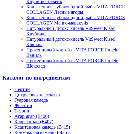
Клубника-ревень
Коллаген из глубоководной рыбы VITA FORCE
COLLAGEN Лесные ягоды
Коллаген из глубоководной рыбы VITA FORCE
COLLAGEN Манго-маракуйя
Натуральный детокс-кисель VitSweet Kissel
Клубника
Натуральный детокс-кисель VitSweet Kissel
Клюква
Протеиновый коктейль VITA FORCE Protein
Ваниль
Протеиновый коктейль VITA FORCE Protein
Шоколад
Каталог по ингредиентам
Пектин
Цитрусовая клетчатка
Гуаровая камедь
Желатин
Таурин
Агар-агар (Е406)
Каррагинан (Е407)
Ксантановая камедь (Е415)
Конжаковая камедь (Е425)