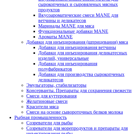
сырокопченых и сыровяленых мясных
продуктов
Вкусоароматические смеси MANE для
ветчины и деликатесов
Маринады MANE для мяса
Функциональные добавки MANE
Ароматы MANE
Добавки для инъецирования (шприцевания) мяса
Добавки для инъецирования ветчины
Добавки для инъецирования деликатесных
изделий, универсальные
Добавки для инъецирования
полуфабрикатов
Добавки для производства сырокопченых
деликатесов
Эмульгаторы, стабилизаторы
Консерванты. Препараты для сохранения свежести
Смеси для куттерования
Желатиновые смеси
Красители мяса
Смеси на основе сывороточных белков молока
Рыбная промышленность
Созреватели для рыбы
Созреватели для морепродуктов и препараты для
инъектирования рыбы