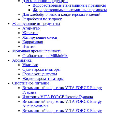
Для молочной продукции
Водорастворимые витаминные премиксы
Жирорастворимые витаминные премиксы
Для хлебобулочных и кондитерских изделий
Разработки по запросу
Желирующие ингредиенты
Агар-агар
Желатин
Желирующие смеси
Каррагинан
Пектин
Молочная промышленность
Стабилизаторы MilkinMix
Ароматика
Vitacacao
Сухие ароматизаторы
Сухие концентраты
Жидкие ароматизаторы
Спортивное питание
Витаминный энергетик VITA FORCE Energy
Гуарана
Изотоник VITA FORCE Isotonic Гуарана
Витаминный энергетик VITA FORCE Energy
Ананас-лимон
Витаминный энергетик VITA FORCE Energy