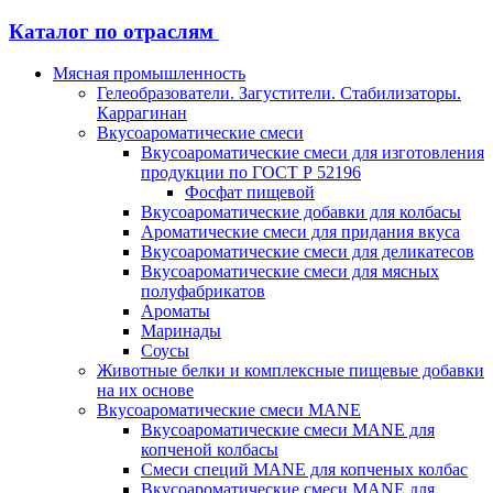
Каталог по отраслям
Мясная промышленность
Гелеобразователи. Загустители. Стабилизаторы.
Каррагинан
Вкусоароматические смеси
Вкусоароматические смеси для изготовления
продукции по ГОСТ Р 52196
Фосфат пищевой
Вкусоароматические добавки для колбасы
Ароматические смеси для придания вкуса
Вкусоароматические смеси для деликатесов
Вкусоароматические смеси для мясных
полуфабрикатов
Ароматы
Маринады
Соусы
Животные белки и комплексные пищевые добавки
на их основе
Вкусоароматические смеси MANE
Вкусоароматические смеси MANE для
копченой колбасы
Смеси специй MANE для копченых колбас
Вкусоароматические смеси MANE для