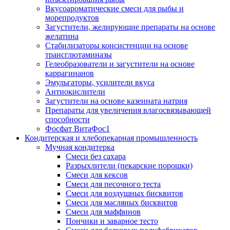
Вкусоароматические смеси для рыбы и
морепродуктов
Загустители, желирующие препараты на основе
желатина
Стабилизаторы консистенции на основе
трансглютаминазы
Гелеобразователи и загустители на основе
каррагинанов
Эмульгаторы, усилители вкуса
Антиокислители
Загустители на основе казеината натрия
Препараты для увеличения влагосвязывающей
способности
Фосфат ВитаФос1
Кондитерская и хлебопекарная промышленность
Мучная кондитерка
Смеси без сахара
Разрыхлители (пекарские порошки)
Смеси для кексов
Смеси для песочного теста
Смеси для воздушных бисквитов
Смеси для масляных бисквитов
Смеси для маффинов
Пончики и заварное тесто