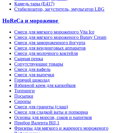
Камедь тары (Е417)
Стабилизатор, загуститель, эмульгатор LBG
HoReCa и мороженое
Смеси для мягкого мороженого Vita Ice
Смеси для мягкого мороженого Bunny Cream
Смеси для замороженного йогурта
Смеси для вендинговых аппаратов
Смеси для молочного коктейля
Сырная пенка
Сопутствующие товары
Смеси для вафель
Смеси для выпечки
Горячий шоколад
Взбивной крем для капкейков
Топпинги
Посыпки
Сиропы
Смеси для граниты (слаш)
Смеси для сладкой ваты и попкорна
Основы для морсов, соков и напитков
Прибор Валента ВЦ.1
Фризеры для мягкого и жареного мороженого