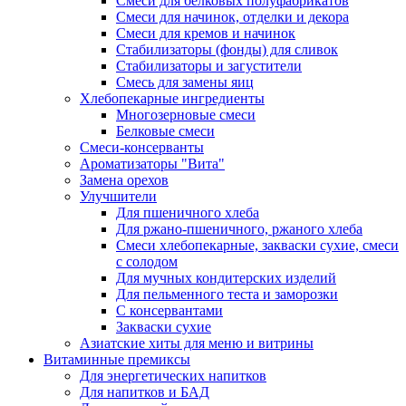
Cмеси для белковых полуфабрикатов
Смеси для начинок, отделки и декора
Смеси для кремов и начинок
Стабилизаторы (фонды) для сливок
Стабилизаторы и загустители
Смесь для замены яиц
Хлебопекарные ингредиенты
Многозерновые смеси
Белковые смеси
Смеси-консерванты
Ароматизаторы "Вита"
Замена орехов
Улучшители
Для пшеничного хлеба
Для ржано-пшеничного, ржаного хлеба
Смеси хлебопекарные, закваски сухие, смеси
с солодом
Для мучных кондитерских изделий
Для пельменного теста и заморозки
С консервантами
Закваски сухие
Азиатские хиты для меню и витрины
Витаминные премиксы
Для энергетических напитков
Для напитков и БАД