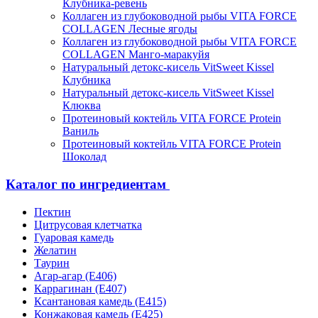
Клубника-ревень
Коллаген из глубоководной рыбы VITA FORCE
COLLAGEN Лесные ягоды
Коллаген из глубоководной рыбы VITA FORCE
COLLAGEN Манго-маракуйя
Натуральный детокс-кисель VitSweet Kissel
Клубника
Натуральный детокс-кисель VitSweet Kissel
Клюква
Протеиновый коктейль VITA FORCE Protein
Ваниль
Протеиновый коктейль VITA FORCE Protein
Шоколад
Каталог по ингредиентам
Пектин
Цитрусовая клетчатка
Гуаровая камедь
Желатин
Таурин
Агар-агар (Е406)
Каррагинан (Е407)
Ксантановая камедь (Е415)
Конжаковая камедь (Е425)