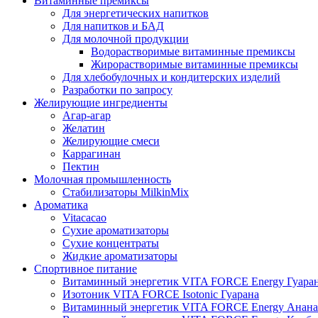
Витаминные премиксы
Для энергетических напитков
Для напитков и БАД
Для молочной продукции
Водорастворимые витаминные премиксы
Жирорастворимые витаминные премиксы
Для хлебобулочных и кондитерских изделий
Разработки по запросу
Желирующие ингредиенты
Агар-агар
Желатин
Желирующие смеси
Каррагинан
Пектин
Молочная промышленность
Стабилизаторы MilkinMix
Ароматика
Vitacacao
Сухие ароматизаторы
Сухие концентраты
Жидкие ароматизаторы
Спортивное питание
Витаминный энергетик VITA FORCE Energy Гуара
Изотоник VITA FORCE Isotonic Гуарана
Витаминный энергетик VITA FORCE Energy Анана