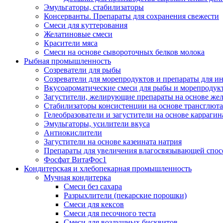
Эмульгаторы, стабилизаторы
Консерванты. Препараты для сохранения свежести
Смеси для куттерования
Желатиновые смеси
Красители мяса
Смеси на основе сывороточных белков молока
Рыбная промышленность
Созреватели для рыбы
Созреватели для морепродуктов и препараты для 
Вкусоароматические смеси для рыбы и морепродук
Загустители, желирующие препараты на основе же
Стабилизаторы консистенции на основе трансглют
Гелеобразователи и загустители на основе карраги
Эмульгаторы, усилители вкуса
Антиокислители
Загустители на основе казеината натрия
Препараты для увеличения влагосвязывающей спос
Фосфат ВитаФос1
Кондитерская и хлебопекарная промышленность
Мучная кондитерка
Смеси без сахара
Разрыхлители (пекарские порошки)
Смеси для кексов
Смеси для песочного теста
Смеси для воздушных бисквитов