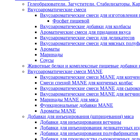
Гелеобразователи. Загустители. Стабилизаторы. Ка
Вкусоароматические смеси
Вкусоароматические смеси для изготовления
Фосфат пищевой
Вкусоароматические добавки для колбасы
Ароматические смеси для придания вкуса
Вкусоароматические смеси для деликатесов
Вкусоароматические смеси для мясных полуф
Ароматы
Маринады
Соусы
Животные белки и комплексные пищевые добавки н
Вкусоароматические смеси MANE
Вкусоароматические смеси MANE для копчен
Смеси специй MANE для копченых колбас
Вкусоароматические смеси MANE для сыроко
Вкусоароматические смеси MANE для ветчин
Маринады MANE для мяса
Функциональные добавки MANE
Ароматы MANE
Добавки для инъецирования (шприцевания) мяса
Добавки для инъецирования ветчины
Добавки для инъецирования деликатесных из
Добавки для инъецирования полуфабрикатов
Добавки для производства сырокопченых дел