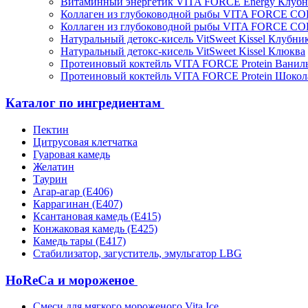
Витаминный энергетик VITA FORCE Energy Клубн
Коллаген из глубоководной рыбы VITA FORCE C
Коллаген из глубоководной рыбы VITA FORCE C
Натуральный детокс-кисель VitSweet Kissel Клубни
Натуральный детокс-кисель VitSweet Kissel Клюква
Протеиновый коктейль VITA FORCE Protein Ванил
Протеиновый коктейль VITA FORCE Protein Шокол
Каталог по ингредиентам
Пектин
Цитрусовая клетчатка
Гуаровая камедь
Желатин
Таурин
Агар-агар (Е406)
Каррагинан (Е407)
Ксантановая камедь (Е415)
Конжаковая камедь (Е425)
Камедь тары (Е417)
Стабилизатор, загуститель, эмульгатор LBG
HoReCa и мороженое
Смеси для мягкого мороженого Vita Ice