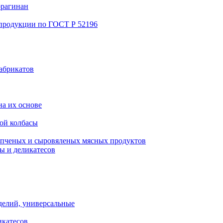
ррагинан
 продукции по ГОСТ Р 52196
абрикатов
а их основе
ой колбасы
пченых и сыровяленых мясных продуктов
ы и деликатесов
делий, универсальные
икатесов