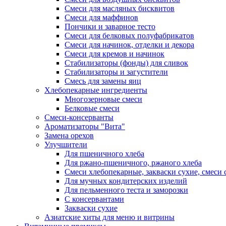
Смеси для масляных бисквитов
Смеси для маффинов
Пончики и заварное тесто
Cмеси для белковых полуфабрикатов
Смеси для начинок, отделки и декора
Смеси для кремов и начинок
Стабилизаторы (фонды) для сливок
Стабилизаторы и загустители
Смесь для замены яиц
Хлебопекарные ингредиенты
Многозерновые смеси
Белковые смеси
Смеси-консерванты
Ароматизаторы "Вита"
Замена орехов
Улучшители
Для пшеничного хлеба
Для ржано-пшеничного, ржаного хлеба
Смеси хлебопекарные, закваски сухие, смеси 
Для мучных кондитерских изделий
Для пельменного теста и заморозки
С консервантами
Закваски сухие
Азиатские хиты для меню и витрины