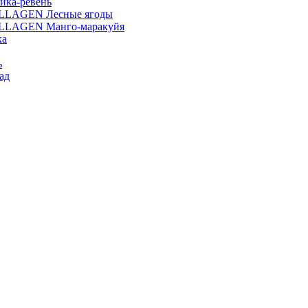
ика-ревень
OLLAGEN Лесные ягоды
OLLAGEN Манго-маракуйя
ка
ь
ад