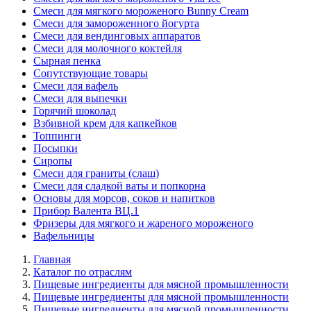
Смеси для мягкого мороженого Bunny Cream
Смеси для замороженного йогурта
Смеси для вендинговых аппаратов
Смеси для молочного коктейля
Сырная пенка
Сопутствующие товары
Смеси для вафель
Смеси для выпечки
Горячий шоколад
Взбивной крем для капкейков
Топпинги
Посыпки
Сиропы
Смеси для граниты (слаш)
Смеси для сладкой ваты и попкорна
Основы для морсов, соков и напитков
Прибор Валента ВЦ.1
Фризеры для мягкого и жареного мороженого
Вафельницы
Главная
Каталог по отраслям
Пищевые ингредиенты для мясной промышленности
Пищевые ингредиенты для мясной промышленности
Пищевые ингредиенты для мясной промышленности