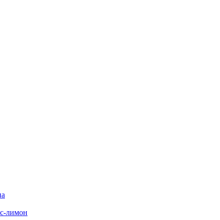
на
с-лимон