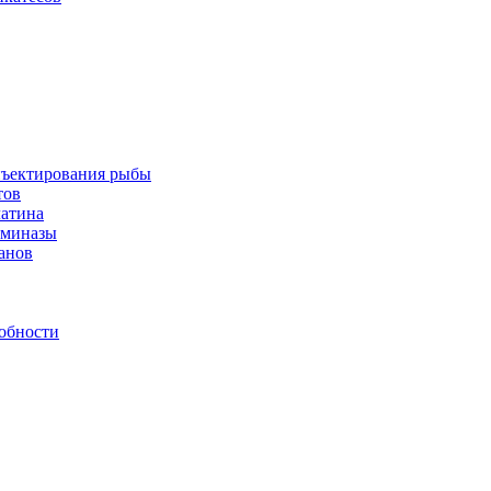
инъектирования рыбы
тов
латина
аминазы
нанов
обности