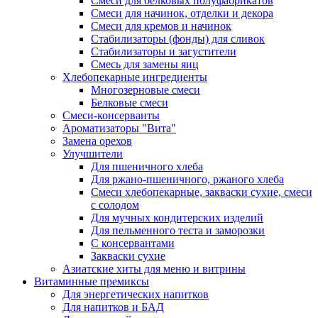
Cмеси для белковых полуфабрикатов
Смеси для начинок, отделки и декора
Смеси для кремов и начинок
Стабилизаторы (фонды) для сливок
Стабилизаторы и загустители
Смесь для замены яиц
Хлебопекарные ингредиенты
Многозерновые смеси
Белковые смеси
Смеси-консерванты
Ароматизаторы "Вита"
Замена орехов
Улучшители
Для пшеничного хлеба
Для ржано-пшеничного, ржаного хлеба
Смеси хлебопекарные, закваски сухие, смеси
с солодом
Для мучных кондитерских изделий
Для пельменного теста и заморозки
С консервантами
Закваски сухие
Азиатские хиты для меню и витрины
Витаминные премиксы
Для энергетических напитков
Для напитков и БАД