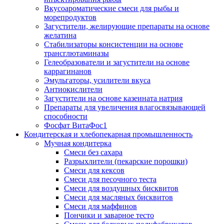
Вкусоароматические смеси для рыбы и
морепродуктов
Загустители, желирующие препараты на основе
желатина
Стабилизаторы консистенции на основе
трансглютаминазы
Гелеобразователи и загустители на основе
каррагинанов
Эмульгаторы, усилители вкуса
Антиокислители
Загустители на основе казеината натрия
Препараты для увеличения влагосвязывающей
способности
Фосфат ВитаФос1
Кондитерская и хлебопекарная промышленность
Мучная кондитерка
Смеси без сахара
Разрыхлители (пекарские порошки)
Смеси для кексов
Смеси для песочного теста
Смеси для воздушных бисквитов
Смеси для масляных бисквитов
Смеси для маффинов
Пончики и заварное тесто