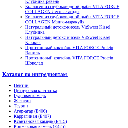
Клубника-ревень
Коллаген из глубоководной рыбы VITA FORCE
COLLAGEN Лесные ягоды
Коллаген из глубоководной рыбы VITA FORCE
COLLAGEN Манго-маракуйя
Натуральный детокс-кисель VitSweet Kissel
Клубника
Натуральный детокс-кисель VitSweet Kissel
Клюква
Протеиновый коктейль VITA FORCE Protein
Ваниль
Протеиновый коктейль VITA FORCE Protein
Шоколад
Каталог по ингредиентам
Пектин
Цитрусовая клетчатка
Гуаровая камедь
Желатин
Таурин
Агар-агар (Е406)
Каррагинан (Е407)
Ксантановая камедь (Е415)
Конжаковая камедь (Е425)