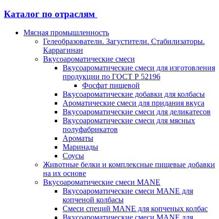
Каталог по отраслям
Мясная промышленность
Гелеобразователи. Загустители. Стабилизаторы.
Каррагинан
Вкусоароматические смеси
Вкусоароматические смеси для изготовления
продукции по ГОСТ Р 52196
Фосфат пищевой
Вкусоароматические добавки для колбасы
Ароматические смеси для придания вкуса
Вкусоароматические смеси для деликатесов
Вкусоароматические смеси для мясных
полуфабрикатов
Ароматы
Маринады
Соусы
Животные белки и комплексные пищевые добавки
на их основе
Вкусоароматические смеси MANE
Вкусоароматические смеси MANE для
копченой колбасы
Смеси специй MANE для копченых колбас
Вкусоароматические смеси MANE для