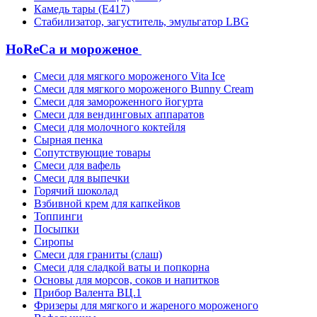
Камедь тары (Е417)
Стабилизатор, загуститель, эмульгатор LBG
HoReCa и мороженое
Смеси для мягкого мороженого Vita Ice
Смеси для мягкого мороженого Bunny Cream
Смеси для замороженного йогурта
Смеси для вендинговых аппаратов
Смеси для молочного коктейля
Сырная пенка
Сопутствующие товары
Смеси для вафель
Смеси для выпечки
Горячий шоколад
Взбивной крем для капкейков
Топпинги
Посыпки
Сиропы
Смеси для граниты (слаш)
Смеси для сладкой ваты и попкорна
Основы для морсов, соков и напитков
Прибор Валента ВЦ.1
Фризеры для мягкого и жареного мороженого