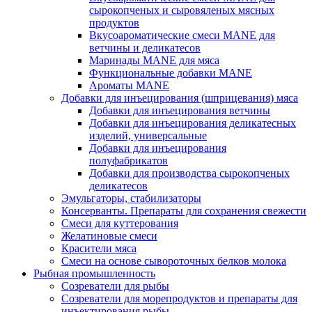
сырокопченых и сыровяленых мясных
продуктов
Вкусоароматические смеси MANE для
ветчины и деликатесов
Маринады MANE для мяса
Функциональные добавки MANE
Ароматы MANE
Добавки для инъецирования (шприцевания) мяса
Добавки для инъецирования ветчины
Добавки для инъецирования деликатесных
изделий, универсальные
Добавки для инъецирования
полуфабрикатов
Добавки для производства сырокопченых
деликатесов
Эмульгаторы, стабилизаторы
Консерванты. Препараты для сохранения свежести
Смеси для куттерования
Желатиновые смеси
Красители мяса
Смеси на основе сывороточных белков молока
Рыбная промышленность
Созреватели для рыбы
Созреватели для морепродуктов и препараты для
инъектирования рыбы