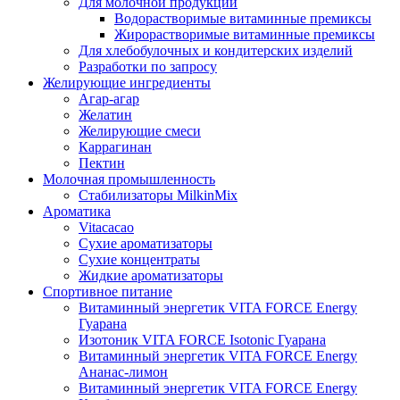
Для молочной продукции
Водорастворимые витаминные премиксы
Жирорастворимые витаминные премиксы
Для хлебобулочных и кондитерских изделий
Разработки по запросу
Желирующие ингредиенты
Агар-агар
Желатин
Желирующие смеси
Каррагинан
Пектин
Молочная промышленность
Стабилизаторы MilkinMix
Ароматика
Vitacacao
Сухие ароматизаторы
Сухие концентраты
Жидкие ароматизаторы
Спортивное питание
Витаминный энергетик VITA FORCE Energy
Гуарана
Изотоник VITA FORCE Isotonic Гуарана
Витаминный энергетик VITA FORCE Energy
Ананас-лимон
Витаминный энергетик VITA FORCE Energy