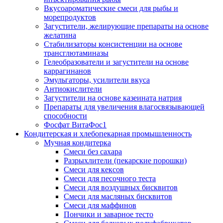
Вкусоароматические смеси для рыбы и
морепродуктов
Загустители, желирующие препараты на основе
желатина
Стабилизаторы консистенции на основе
трансглютаминазы
Гелеобразователи и загустители на основе
каррагинанов
Эмульгаторы, усилители вкуса
Антиокислители
Загустители на основе казеината натрия
Препараты для увеличения влагосвязывающей
способности
Фосфат ВитаФос1
Кондитерская и хлебопекарная промышленность
Мучная кондитерка
Смеси без сахара
Разрыхлители (пекарские порошки)
Смеси для кексов
Смеси для песочного теста
Смеси для воздушных бисквитов
Смеси для масляных бисквитов
Смеси для маффинов
Пончики и заварное тесто