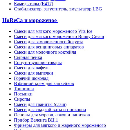
Камедь тары (Е417)
Стабилизатор, загуститель, эмульгатор LBG
HoReCa и мороженое
Смеси для мягкого мороженого Vita Ice
Смеси для мягкого мороженого Bunny Cream
Смеси для замороженного йогурта
Смеси для вендинговых аппаратов
Смеси для молочного коктейля
Сырная пенка
Сопутствующие товары
Смеси для вафель
Смеси для выпечки
Горячий шоколад
Взбивной крем для капкейков
Топпинги
Посыпки
Сиропы
Смеси для граниты (слаш)
Смеси для сладкой ваты и попкорна
Основы для морсов, соков и напитков
Прибор Валента ВЦ.1
Фризеры для мягкого и жареного мороженого