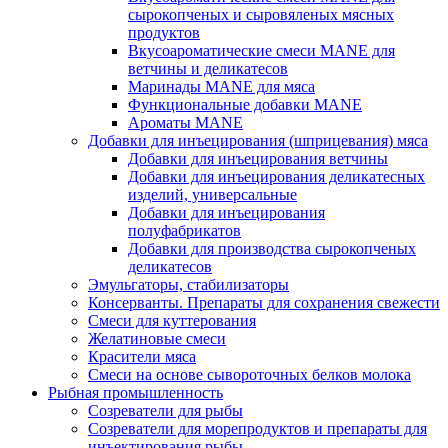
сырокопченых и сыровяленых мясных
продуктов
Вкусоароматические смеси MANE для
ветчины и деликатесов
Маринады MANE для мяса
Функциональные добавки MANE
Ароматы MANE
Добавки для инъецирования (шприцевания) мяса
Добавки для инъецирования ветчины
Добавки для инъецирования деликатесных
изделий, универсальные
Добавки для инъецирования
полуфабрикатов
Добавки для производства сырокопченых
деликатесов
Эмульгаторы, стабилизаторы
Консерванты. Препараты для сохранения свежести
Смеси для куттерования
Желатиновые смеси
Красители мяса
Смеси на основе сывороточных белков молока
Рыбная промышленность
Созреватели для рыбы
Созреватели для морепродуктов и препараты для
инъектирования рыбы