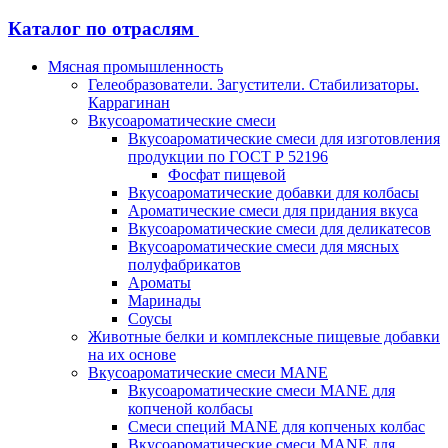
Каталог по отраслям
Мясная промышленность
Гелеобразователи. Загустители. Стабилизаторы.
Каррагинан
Вкусоароматические смеси
Вкусоароматические смеси для изготовления
продукции по ГОСТ Р 52196
Фосфат пищевой
Вкусоароматические добавки для колбасы
Ароматические смеси для придания вкуса
Вкусоароматические смеси для деликатесов
Вкусоароматические смеси для мясных
полуфабрикатов
Ароматы
Маринады
Соусы
Животные белки и комплексные пищевые добавки
на их основе
Вкусоароматические смеси MANE
Вкусоароматические смеси MANE для
копченой колбасы
Смеси специй MANE для копченых колбас
Вкусоароматические смеси MANE для