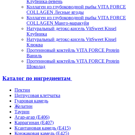
Клубника-ревень
Коллаген из глубоководной рыбы VITA FORCE
COLLAGEN Лесные ягоды
Коллаген из глубоководной рыбы VITA FORCE
COLLAGEN Манго-маракуйя
Натуральный детокс-кисель VitSweet Kissel
Клубника
Натуральный детокс-кисель VitSweet Kissel
Клюква
Протеиновый коктейль VITA FORCE Protein
Ваниль
Протеиновый коктейль VITA FORCE Protein
Шоколад
Каталог по ингредиентам
Пектин
Цитрусовая клетчатка
Гуаровая камедь
Желатин
Таурин
Агар-агар (Е406)
Каррагинан (Е407)
Ксантановая камедь (Е415)
Конжаковая камедь (Е425)