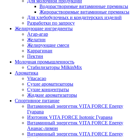
Для молочной продукции
Водорастворимые витаминные премиксы
Жирорастворимые витаминные премиксы
Для хлебобулочных и кондитерских изделий
Разработки по запросу
Желирующие ингредиенты
Агар-агар
Желатин
Желирующие смеси
Каррагинан
Пектин
Молочная промышленность
Стабилизаторы MilkinMix
Ароматика
Vitacacao
Сухие ароматизаторы
Сухие концентраты
Жидкие ароматизаторы
Спортивное питание
Витаминный энергетик VITA FORCE Energy
Гуарана
Изотоник VITA FORCE Isotonic Гуарана
Витаминный энергетик VITA FORCE Energy
Ананас-лимон
Витаминный энергетик VITA FORCE Energy