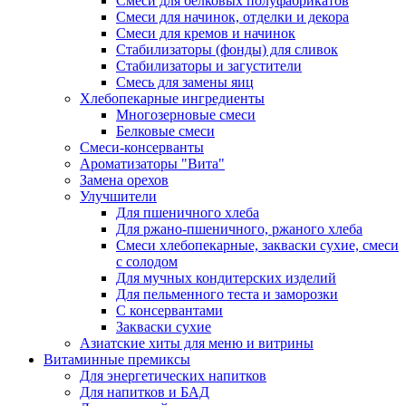
Cмеси для белковых полуфабрикатов
Смеси для начинок, отделки и декора
Смеси для кремов и начинок
Стабилизаторы (фонды) для сливок
Стабилизаторы и загустители
Смесь для замены яиц
Хлебопекарные ингредиенты
Многозерновые смеси
Белковые смеси
Смеси-консерванты
Ароматизаторы "Вита"
Замена орехов
Улучшители
Для пшеничного хлеба
Для ржано-пшеничного, ржаного хлеба
Смеси хлебопекарные, закваски сухие, смеси
с солодом
Для мучных кондитерских изделий
Для пельменного теста и заморозки
С консервантами
Закваски сухие
Азиатские хиты для меню и витрины
Витаминные премиксы
Для энергетических напитков
Для напитков и БАД