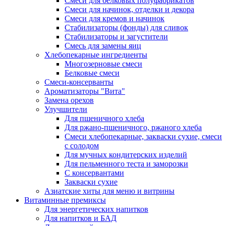
Cмеси для белковых полуфабрикатов
Смеси для начинок, отделки и декора
Смеси для кремов и начинок
Стабилизаторы (фонды) для сливок
Стабилизаторы и загустители
Смесь для замены яиц
Хлебопекарные ингредиенты
Многозерновые смеси
Белковые смеси
Смеси-консерванты
Ароматизаторы "Вита"
Замена орехов
Улучшители
Для пшеничного хлеба
Для ржано-пшеничного, ржаного хлеба
Смеси хлебопекарные, закваски сухие, смеси
с солодом
Для мучных кондитерских изделий
Для пельменного теста и заморозки
С консервантами
Закваски сухие
Азиатские хиты для меню и витрины
Витаминные премиксы
Для энергетических напитков
Для напитков и БАД