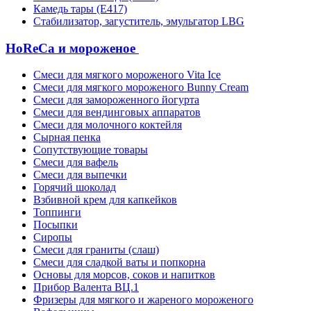
Камедь тары (Е417)
Стабилизатор, загуститель, эмульгатор LBG
HoReCa и мороженое
Смеси для мягкого мороженого Vita Ice
Смеси для мягкого мороженого Bunny Cream
Смеси для замороженного йогурта
Смеси для вендинговых аппаратов
Смеси для молочного коктейля
Сырная пенка
Сопутствующие товары
Смеси для вафель
Смеси для выпечки
Горячий шоколад
Взбивной крем для капкейков
Топпинги
Посыпки
Сиропы
Смеси для граниты (слаш)
Смеси для сладкой ваты и попкорна
Основы для морсов, соков и напитков
Прибор Валента ВЦ.1
Фризеры для мягкого и жареного мороженого