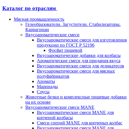
Каталог по отраслям
Мясная промышленность
Гелеобразователи. Загустители. Стабилизаторы.
Каррагинан
Вкусоароматические смеси
Вкусоароматические смеси для изготовления
продукции по ГОСТ Р 52196
Фосфат пищевой
Вкусоароматические добавки для колбасы
Ароматические смеси для придания вкуса
Вкусоароматические смеси для деликатесов
Вкусоароматические смеси для мясных
полуфабрикатов
Ароматы
Маринады
Соусы
Животные белки и комплексные пищевые добавки
на их основе
Вкусоароматические смеси MANE
Вкусоароматические смеси MANE для
копченой колбасы
Смеси специй MANE для копченых колбас
Вкусоароматические смеси MANE для