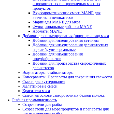
сырокопченых и сыровяленых мясных
продуктов
Вкусоароматические смеси MANE для
ветчины и деликатесов
Маринады MANE для мяса
Функциональные добавки MANE
Ароматы MANE
Добавки для инъецирования (шприцевания) мяса
Добавки для инъецирования ветчины
Добавки для инъецирования деликатесных
изделий, универсальные
Добавки для инъецирования
полуфабрикатов
Добавки для производства сырокопченых
деликатесов
Эмульгаторы, стабилизаторы
Консерванты. Препараты для сохранения свежести
Смеси для куттерования
Желатиновые смеси
Красители мяса
Смеси на основе сывороточных белков молока
Рыбная промышленность
Созреватели для рыбы
Созреватели для морепродуктов и препараты для
инъектирования рыбы