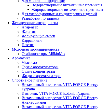
Для молочной продукции
Водорастворимые витаминные премиксы
Жирорастворимые витаминные премиксы
Для хлебобулочных и кондитерских изделий
Разработки по запросу
Желирующие ингредиенты
Агар-агар
Желатин
Желирующие смеси
Каррагинан
Пектин
Молочная промышленность
Стабилизаторы MilkinMix
Ароматика
Vitacacao
Сухие ароматизаторы
Сухие концентраты
Жидкие ароматизаторы
Спортивное питание
Витаминный энергетик VITA FORCE Energy
Гуарана
Изотоник VITA FORCE Isotonic Гуарана
Витаминный энергетик VITA FORCE Energy
Ананас-лимон
Витаминный энергетик VITA FORCE Energy