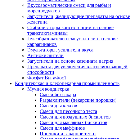
Вкусоароматические смеси для рыбы и
морепродуктов
Загустители, желирующие препараты на основе
желатина
Стабилизаторы консистенции на основе
трансглютаминазы
Гелеобразователи и загустители на основе
каррагинанов
Эмульгаторы, усилители вкуса
Антиокислители
Загустители на основе казеината натрия
Препараты для увеличения влагосвязывающей
способности
Фосфат ВитаФос1
Кондитерская и хлебопекарная промышленность
Мучная кондитерка
Смеси без сахара
Разрыхлители (пекарские порошки)
Смеси для кексов
Смеси для песочного теста
Смеси для воздушных бисквитов
Смеси для масляных бисквитов
Смеси для маффинов
Пончики и заварное тесто