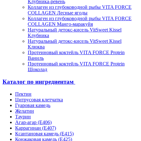
Клубника-ревень
Коллаген из глубоководной рыбы VITA FORCE
COLLAGEN Лесные ягоды
Коллаген из глубоководной рыбы VITA FORCE
COLLAGEN Манго-маракуйя
Натуральный детокс-кисель VitSweet Kissel
Клубника
Натуральный детокс-кисель VitSweet Kissel
Клюква
Протеиновый коктейль VITA FORCE Protein
Ваниль
Протеиновый коктейль VITA FORCE Protein
Шоколад
Каталог по ингредиентам
Пектин
Цитрусовая клетчатка
Гуаровая камедь
Желатин
Таурин
Агар-агар (Е406)
Каррагинан (Е407)
Ксантановая камедь (Е415)
Конжаковая камедь (Е425)