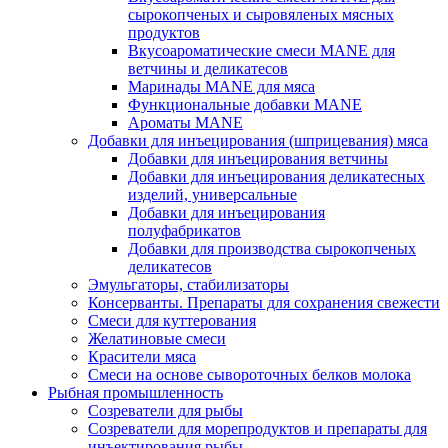
сырокопченых и сыровяленых мясных
продуктов
Вкусоароматические смеси MANE для
ветчины и деликатесов
Маринады MANE для мяса
Функциональные добавки MANE
Ароматы MANE
Добавки для инъецирования (шприцевания) мяса
Добавки для инъецирования ветчины
Добавки для инъецирования деликатесных
изделий, универсальные
Добавки для инъецирования
полуфабрикатов
Добавки для производства сырокопченых
деликатесов
Эмульгаторы, стабилизаторы
Консерванты. Препараты для сохранения свежести
Смеси для куттерования
Желатиновые смеси
Красители мяса
Смеси на основе сывороточных белков молока
Рыбная промышленность
Созреватели для рыбы
Созреватели для морепродуктов и препараты для
инъектирования рыбы