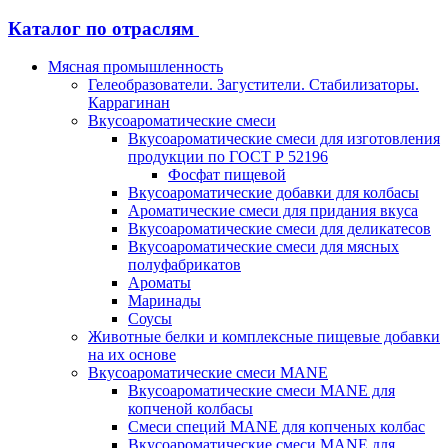
Каталог по отраслям
Мясная промышленность
Гелеобразователи. Загустители. Стабилизаторы.
Каррагинан
Вкусоароматические смеси
Вкусоароматические смеси для изготовления
продукции по ГОСТ Р 52196
Фосфат пищевой
Вкусоароматические добавки для колбасы
Ароматические смеси для придания вкуса
Вкусоароматические смеси для деликатесов
Вкусоароматические смеси для мясных
полуфабрикатов
Ароматы
Маринады
Соусы
Животные белки и комплексные пищевые добавки
на их основе
Вкусоароматические смеси MANE
Вкусоароматические смеси MANE для
копченой колбасы
Смеси специй MANE для копченых колбас
Вкусоароматические смеси MANE для