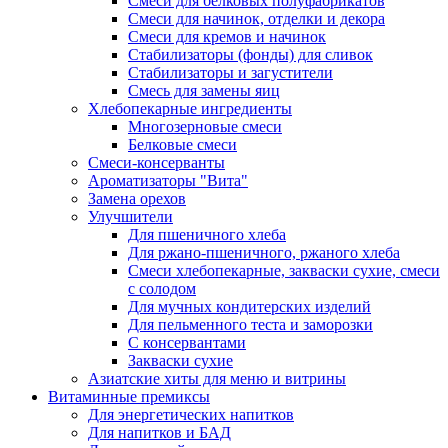
Cмеси для белковых полуфабрикатов
Смеси для начинок, отделки и декора
Смеси для кремов и начинок
Стабилизаторы (фонды) для сливок
Стабилизаторы и загустители
Смесь для замены яиц
Хлебопекарные ингредиенты
Многозерновые смеси
Белковые смеси
Смеси-консерванты
Ароматизаторы "Вита"
Замена орехов
Улучшители
Для пшеничного хлеба
Для ржано-пшеничного, ржаного хлеба
Смеси хлебопекарные, закваски сухие, смеси
с солодом
Для мучных кондитерских изделий
Для пельменного теста и заморозки
С консервантами
Закваски сухие
Азиатские хиты для меню и витрины
Витаминные премиксы
Для энергетических напитков
Для напитков и БАД