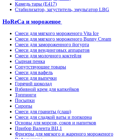
Камедь тары (Е417)
Стабилизатор, загуститель, эмульгатор LBG
HoReCa и мороженое
Смеси для мягкого мороженого Vita Ice
Смеси для мягкого мороженого Bunny Cream
Смеси для замороженного йогурта
Смеси для вендинговых аппаратов
Смеси для молочного коктейля
Сырная пенка
Сопутствующие товары
Смеси для вафель
Смеси для выпечки
Горячий шоколад
Взбивной крем для капкейков
Топпинги
Посыпки
Сиропы
Смеси для граниты (слаш)
Смеси для сладкой ваты и попкорна
Основы для морсов, соков и напитков
Прибор Валента ВЦ.1
Фризеры для мягкого и жареного мороженого