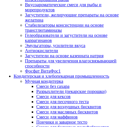
Вкусоароматические смеси для рыбы и
морепродуктов
Загустители, желирующие препараты на основе
желатина
Стабилизаторы консистенции на основе
трансглютаминазы
Гелеобразователи и загустители на основе
каррагинанов
Эмульгаторы, усилители вкуса
Антиокислители
Загустители на основе казеината натрия
Препараты для увеличения влагосвязывающей
способности
Фосфат ВитаФос1
Кондитерская и хлебопекарная промышленность
Мучная кондитерка
Смеси без сахара
Разрыхлители (пекарские порошки)
Смеси для кексов
Смеси для песочного теста
Смеси для воздушных бисквитов
Смеси для масляных бисквитов
Смеси для маффинов
Пончики и заварное тесто