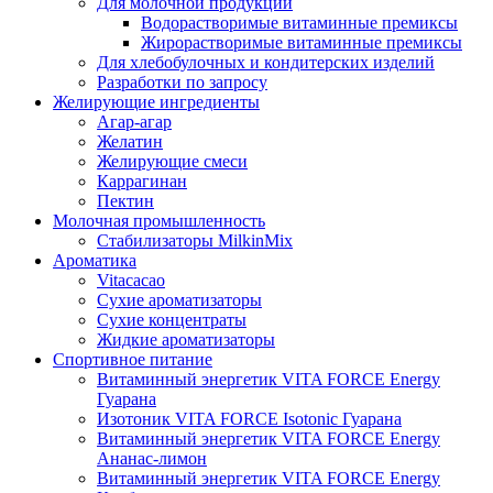
Для молочной продукции
Водорастворимые витаминные премиксы
Жирорастворимые витаминные премиксы
Для хлебобулочных и кондитерских изделий
Разработки по запросу
Желирующие ингредиенты
Агар-агар
Желатин
Желирующие смеси
Каррагинан
Пектин
Молочная промышленность
Стабилизаторы MilkinMix
Ароматика
Vitacacao
Сухие ароматизаторы
Сухие концентраты
Жидкие ароматизаторы
Спортивное питание
Витаминный энергетик VITA FORCE Energy
Гуарана
Изотоник VITA FORCE Isotonic Гуарана
Витаминный энергетик VITA FORCE Energy
Ананас-лимон
Витаминный энергетик VITA FORCE Energy