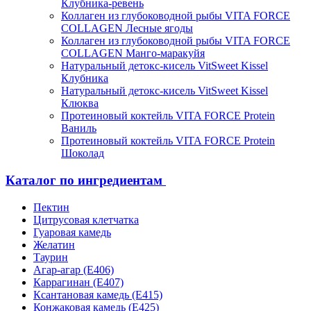
Клубника-ревень
Коллаген из глубоководной рыбы VITA FORCE
COLLAGEN Лесные ягоды
Коллаген из глубоководной рыбы VITA FORCE
COLLAGEN Манго-маракуйя
Натуральный детокс-кисель VitSweet Kissel
Клубника
Натуральный детокс-кисель VitSweet Kissel
Клюква
Протеиновый коктейль VITA FORCE Protein
Ваниль
Протеиновый коктейль VITA FORCE Protein
Шоколад
Каталог по ингредиентам
Пектин
Цитрусовая клетчатка
Гуаровая камедь
Желатин
Таурин
Агар-агар (Е406)
Каррагинан (Е407)
Ксантановая камедь (Е415)
Конжаковая камедь (Е425)