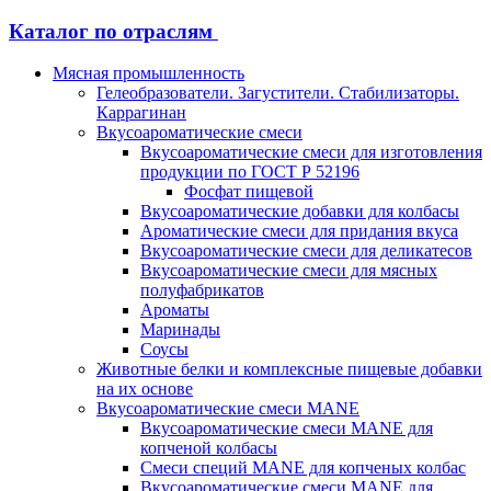
Каталог по отраслям
Мясная промышленность
Гелеобразователи. Загустители. Стабилизаторы.
Каррагинан
Вкусоароматические смеси
Вкусоароматические смеси для изготовления
продукции по ГОСТ Р 52196
Фосфат пищевой
Вкусоароматические добавки для колбасы
Ароматические смеси для придания вкуса
Вкусоароматические смеси для деликатесов
Вкусоароматические смеси для мясных
полуфабрикатов
Ароматы
Маринады
Соусы
Животные белки и комплексные пищевые добавки
на их основе
Вкусоароматические смеси MANE
Вкусоароматические смеси MANE для
копченой колбасы
Смеси специй MANE для копченых колбас
Вкусоароматические смеси MANE для