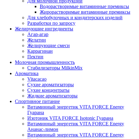
Для молочной продукции
Водорастворимые витаминные премиксы
Жирорастворимые витаминные премиксы
Для хлебобулочных и кондитерских изделий
Разработки по запросу
Желирующие ингредиенты
Агар-агар
Желатин
Желирующие смеси
Каррагинан
Пектин
Молочная промышленность
Стабилизаторы MilkinMix
Ароматика
Vitacacao
Сухие ароматизаторы
Сухие концентраты
Жидкие ароматизаторы
Спортивное питание
Витаминный энергетик VITA FORCE Energy
Гуарана
Изотоник VITA FORCE Isotonic Гуарана
Витаминный энергетик VITA FORCE Energy
Ананас-лимон
Витаминный энергетик VITA FORCE Energy