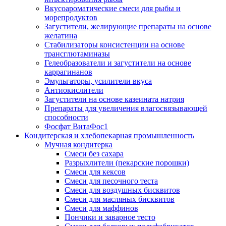
Вкусоароматические смеси для рыбы и
морепродуктов
Загустители, желирующие препараты на основе
желатина
Стабилизаторы консистенции на основе
трансглютаминазы
Гелеобразователи и загустители на основе
каррагинанов
Эмульгаторы, усилители вкуса
Антиокислители
Загустители на основе казеината натрия
Препараты для увеличения влагосвязывающей
способности
Фосфат ВитаФос1
Кондитерская и хлебопекарная промышленность
Мучная кондитерка
Смеси без сахара
Разрыхлители (пекарские порошки)
Смеси для кексов
Смеси для песочного теста
Смеси для воздушных бисквитов
Смеси для масляных бисквитов
Смеси для маффинов
Пончики и заварное тесто