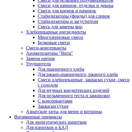
Cмеси для белковых полуфабрикатов
Смеси для начинок, отделки и декора
Смеси для кремов и начинок
Стабилизаторы (фонды) для сливок
Стабилизаторы и загустители
Смесь для замены яиц
Хлебопекарные ингредиенты
Многозерновые смеси
Белковые смеси
Смеси-консерванты
Ароматизаторы "Вита"
Замена орехов
Улучшители
Для пшеничного хлеба
Для ржано-пшеничного, ржаного хлеба
Смеси хлебопекарные, закваски сухие, смеси
с солодом
Для мучных кондитерских изделий
Для пельменного теста и заморозки
С консервантами
Закваски сухие
Азиатские хиты для меню и витрины
Витаминные премиксы
Для энергетических напитков
Для напитков и БАД