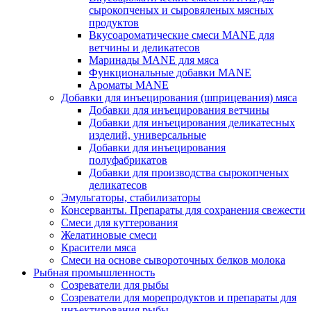
сырокопченых и сыровяленых мясных
продуктов
Вкусоароматические смеси MANE для
ветчины и деликатесов
Маринады MANE для мяса
Функциональные добавки MANE
Ароматы MANE
Добавки для инъецирования (шприцевания) мяса
Добавки для инъецирования ветчины
Добавки для инъецирования деликатесных
изделий, универсальные
Добавки для инъецирования
полуфабрикатов
Добавки для производства сырокопченых
деликатесов
Эмульгаторы, стабилизаторы
Консерванты. Препараты для сохранения свежести
Смеси для куттерования
Желатиновые смеси
Красители мяса
Смеси на основе сывороточных белков молока
Рыбная промышленность
Созреватели для рыбы
Созреватели для морепродуктов и препараты для
инъектирования рыбы