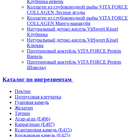
Клубника-ревень
Коллаген из глубоководной рыбы VITA FORCE
COLLAGEN Лесные ягоды
Коллаген из глубоководной рыбы VITA FORCE
COLLAGEN Манго-маракуйя
Натуральный детокс-кисель VitSweet Kissel
Клубника
Натуральный детокс-кисель VitSweet Kissel
Клюква
Протеиновый коктейль VITA FORCE Protein
Ваниль
Протеиновый коктейль VITA FORCE Protein
Шоколад
Каталог по ингредиентам
Пектин
Цитрусовая клетчатка
Гуаровая камедь
Желатин
Таурин
Агар-агар (Е406)
Каррагинан (Е407)
Ксантановая камедь (Е415)
Конжаковая камедь (Е425)