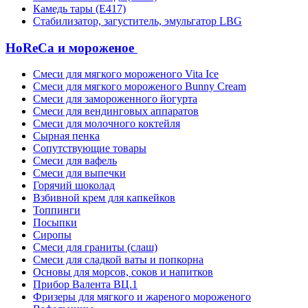
Камедь тары (Е417)
Стабилизатор, загуститель, эмульгатор LBG
HoReCa и мороженое
Смеси для мягкого мороженого Vita Ice
Смеси для мягкого мороженого Bunny Cream
Смеси для замороженного йогурта
Смеси для вендинговых аппаратов
Смеси для молочного коктейля
Сырная пенка
Сопутствующие товары
Смеси для вафель
Смеси для выпечки
Горячий шоколад
Взбивной крем для капкейков
Топпинги
Посыпки
Сиропы
Смеси для граниты (слаш)
Смеси для сладкой ваты и попкорна
Основы для морсов, соков и напитков
Прибор Валента ВЦ.1
Фризеры для мягкого и жареного мороженого