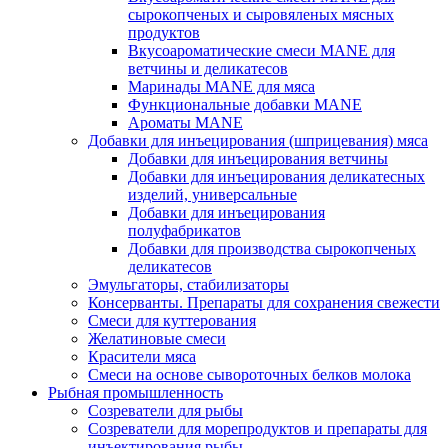
сырокопченых и сыровяленых мясных
продуктов
Вкусоароматические смеси MANE для
ветчины и деликатесов
Маринады MANE для мяса
Функциональные добавки MANE
Ароматы MANE
Добавки для инъецирования (шприцевания) мяса
Добавки для инъецирования ветчины
Добавки для инъецирования деликатесных
изделий, универсальные
Добавки для инъецирования
полуфабрикатов
Добавки для производства сырокопченых
деликатесов
Эмульгаторы, стабилизаторы
Консерванты. Препараты для сохранения свежести
Смеси для куттерования
Желатиновые смеси
Красители мяса
Смеси на основе сывороточных белков молока
Рыбная промышленность
Созреватели для рыбы
Созреватели для морепродуктов и препараты для
инъектирования рыбы