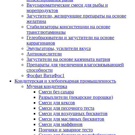
Вкусоароматические смеси для рыбы и
морепродуктов
Загустители, желирующие препараты на основе
желатина
Стабилизаторы консистенции на основе
трансглютаминазы
Гелеобразователи и загустители на основе
каррагинанов
Эмульгаторы, усилители вкуса
Антиокислители
Загустители на основе казеината натрия
Препараты для увеличения влагосвязывающей
способности
Фосфат ВитаФос1
Кондитерская и хлебопекарная промышленность
Мучная кондитерка
Смеси без сахара
Разрыхлители (пекарские порошки)
Смеси для кексов
Смеси для песочного теста
Смеси для воздушных бисквитов
Смеси для масляных бисквитов
Смеси для маффинов
Пончики и заварное тесто