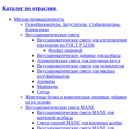
Каталог по отраслям
Мясная промышленность
Гелеобразователи. Загустители. Стабилизаторы.
Каррагинан
Вкусоароматические смеси
Вкусоароматические смеси для изготовления
продукции по ГОСТ Р 52196
Фосфат пищевой
Вкусоароматические добавки для колбасы
Ароматические смеси для придания вкуса
Вкусоароматические смеси для деликатесов
Вкусоароматические смеси для мясных
полуфабрикатов
Ароматы
Маринады
Соусы
Животные белки и комплексные пищевые добавки
на их основе
Вкусоароматические смеси MANE
Вкусоароматические смеси MANE для
копченой колбасы
Смеси специй MANE для копченых колбас
Вкусоароматические смеси MANE для