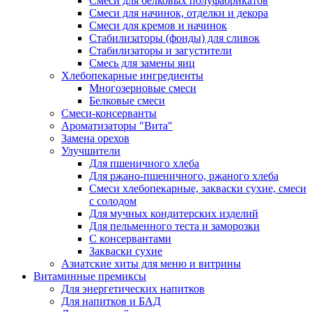
Cмеси для белковых полуфабрикатов
Смеси для начинок, отделки и декора
Смеси для кремов и начинок
Стабилизаторы (фонды) для сливок
Стабилизаторы и загустители
Смесь для замены яиц
Хлебопекарные ингредиенты
Многозерновые смеси
Белковые смеси
Смеси-консерванты
Ароматизаторы "Вита"
Замена орехов
Улучшители
Для пшеничного хлеба
Для ржано-пшеничного, ржаного хлеба
Смеси хлебопекарные, закваски сухие, смеси
с солодом
Для мучных кондитерских изделий
Для пельменного теста и заморозки
С консервантами
Закваски сухие
Азиатские хиты для меню и витрины
Витаминные премиксы
Для энергетических напитков
Для напитков и БАД