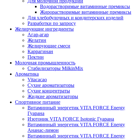
Для молочной продукции
Водорастворимые витаминные премиксы
Жирорастворимые витаминные премиксы
Для хлебобулочных и кондитерских изделий
Разработки по запросу
Желирующие ингредиенты
Агар-агар
Желатин
Желирующие смеси
Каррагинан
Пектин
Молочная промышленность
Стабилизаторы MilkinMix
Ароматика
Vitacacao
Сухие ароматизаторы
Сухие концентраты
Жидкие ароматизаторы
Спортивное питание
Витаминный энергетик VITA FORCE Energy
Гуарана
Изотоник VITA FORCE Isotonic Гуарана
Витаминный энергетик VITA FORCE Energy
Ананас-лимон
Витаминный энергетик VITA FORCE Energy