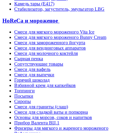
Камедь тары (Е417)
Стабилизатор, загуститель, эмульгатор LBG
HoReCa и мороженое
Смеси для мягкого мороженого Vita Ice
Смеси для мягкого мороженого Bunny Cream
Смеси для замороженного йогурта
Смеси для вендинговых аппаратов
Смеси для молочного коктейля
Сырная пенка
Сопутствующие товары
Смеси для вафель
Смеси для выпечки
Горячий шоколад
Взбивной крем для капкейков
Топпинги
Посыпки
Сиропы
Смеси для граниты (слаш)
Смеси для сладкой ваты и попкорна
Основы для морсов, соков и напитков
Прибор Валента ВЦ.1
Фризеры для мягкого и жареного мороженого