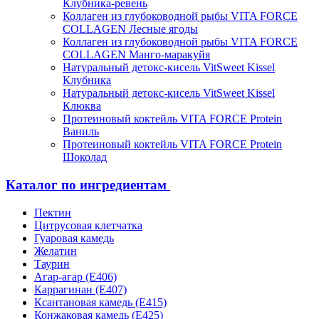
Клубника-ревень
Коллаген из глубоководной рыбы VITA FORCE
COLLAGEN Лесные ягоды
Коллаген из глубоководной рыбы VITA FORCE
COLLAGEN Манго-маракуйя
Натуральный детокс-кисель VitSweet Kissel
Клубника
Натуральный детокс-кисель VitSweet Kissel
Клюква
Протеиновый коктейль VITA FORCE Protein
Ваниль
Протеиновый коктейль VITA FORCE Protein
Шоколад
Каталог по ингредиентам
Пектин
Цитрусовая клетчатка
Гуаровая камедь
Желатин
Таурин
Агар-агар (Е406)
Каррагинан (Е407)
Ксантановая камедь (Е415)
Конжаковая камедь (Е425)