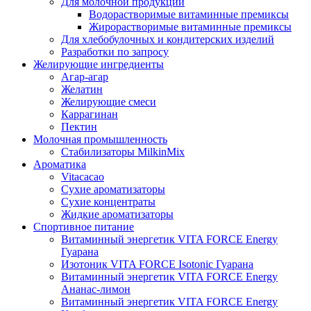
Для молочной продукции
Водорастворимые витаминные премиксы
Жирорастворимые витаминные премиксы
Для хлебобулочных и кондитерских изделий
Разработки по запросу
Желирующие ингредиенты
Агар-агар
Желатин
Желирующие смеси
Каррагинан
Пектин
Молочная промышленность
Стабилизаторы MilkinMix
Ароматика
Vitacacao
Сухие ароматизаторы
Сухие концентраты
Жидкие ароматизаторы
Спортивное питание
Витаминный энергетик VITA FORCE Energy
Гуарана
Изотоник VITA FORCE Isotonic Гуарана
Витаминный энергетик VITA FORCE Energy
Ананас-лимон
Витаминный энергетик VITA FORCE Energy