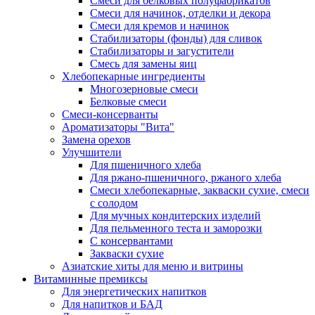
Cмеси для белковых полуфабрикатов
Смеси для начинок, отделки и декора
Смеси для кремов и начинок
Стабилизаторы (фонды) для сливок
Стабилизаторы и загустители
Смесь для замены яиц
Хлебопекарные ингредиенты
Многозерновые смеси
Белковые смеси
Смеси-консерванты
Ароматизаторы "Вита"
Замена орехов
Улучшители
Для пшеничного хлеба
Для ржано-пшеничного, ржаного хлеба
Смеси хлебопекарные, закваски сухие, смеси
с солодом
Для мучных кондитерских изделий
Для пельменного теста и заморозки
С консервантами
Закваски сухие
Азиатские хиты для меню и витрины
Витаминные премиксы
Для энергетических напитков
Для напитков и БАД