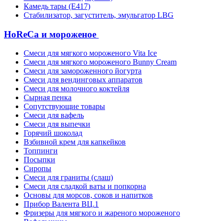
Камедь тары (Е417)
Стабилизатор, загуститель, эмульгатор LBG
HoReCa и мороженое
Смеси для мягкого мороженого Vita Ice
Смеси для мягкого мороженого Bunny Cream
Смеси для замороженного йогурта
Смеси для вендинговых аппаратов
Смеси для молочного коктейля
Сырная пенка
Сопутствующие товары
Смеси для вафель
Смеси для выпечки
Горячий шоколад
Взбивной крем для капкейков
Топпинги
Посыпки
Сиропы
Смеси для граниты (слаш)
Смеси для сладкой ваты и попкорна
Основы для морсов, соков и напитков
Прибор Валента ВЦ.1
Фризеры для мягкого и жареного мороженого