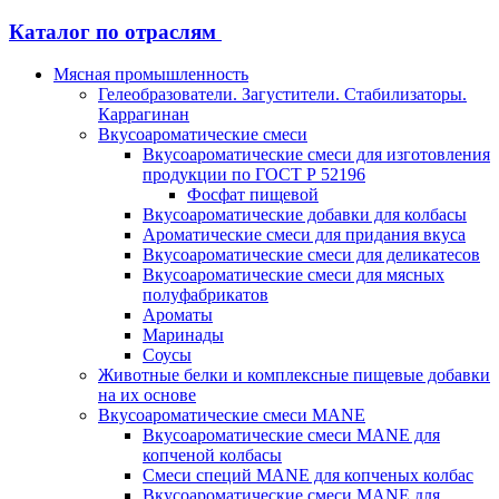
Каталог по отраслям
Мясная промышленность
Гелеобразователи. Загустители. Стабилизаторы.
Каррагинан
Вкусоароматические смеси
Вкусоароматические смеси для изготовления
продукции по ГОСТ Р 52196
Фосфат пищевой
Вкусоароматические добавки для колбасы
Ароматические смеси для придания вкуса
Вкусоароматические смеси для деликатесов
Вкусоароматические смеси для мясных
полуфабрикатов
Ароматы
Маринады
Соусы
Животные белки и комплексные пищевые добавки
на их основе
Вкусоароматические смеси MANE
Вкусоароматические смеси MANE для
копченой колбасы
Смеси специй MANE для копченых колбас
Вкусоароматические смеси MANE для