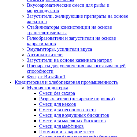
Вкусоароматические смеси для рыбы и
морепродуктов
Загустители, желирующие препараты на основе
желатина
Стабилизаторы консистенции на основе
трансглютаминазы
Гелеобразователи и загустители на основе
каррагинанов
Эмульгаторы, усилители вкуса
Антиокислители
Загустители на основе казеината натрия
Препараты для увеличения влагосвязывающей
способности
Фосфат ВитаФос1
Кондитерская и хлебопекарная промышленность
Мучная кондитерка
Смеси без сахара
Разрыхлители (пекарские порошки)
Смеси для кексов
Смеси для песочного теста
Смеси для воздушных бисквитов
Смеси для масляных бисквитов
Смеси для маффинов
Пончики и заварное тесто