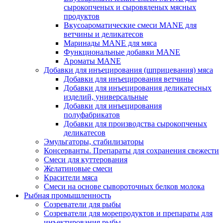
сырокопченых и сыровяленых мясных
продуктов
Вкусоароматические смеси MANE для
ветчины и деликатесов
Маринады MANE для мяса
Функциональные добавки MANE
Ароматы MANE
Добавки для инъецирования (шприцевания) мяса
Добавки для инъецирования ветчины
Добавки для инъецирования деликатесных
изделий, универсальные
Добавки для инъецирования
полуфабрикатов
Добавки для производства сырокопченых
деликатесов
Эмульгаторы, стабилизаторы
Консерванты. Препараты для сохранения свежести
Смеси для куттерования
Желатиновые смеси
Красители мяса
Смеси на основе сывороточных белков молока
Рыбная промышленность
Созреватели для рыбы
Созреватели для морепродуктов и препараты для
инъектирования рыбы