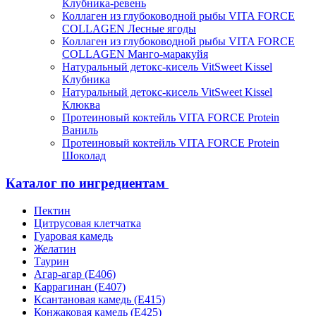
Клубника-ревень
Коллаген из глубоководной рыбы VITA FORCE
COLLAGEN Лесные ягоды
Коллаген из глубоководной рыбы VITA FORCE
COLLAGEN Манго-маракуйя
Натуральный детокс-кисель VitSweet Kissel
Клубника
Натуральный детокс-кисель VitSweet Kissel
Клюква
Протеиновый коктейль VITA FORCE Protein
Ваниль
Протеиновый коктейль VITA FORCE Protein
Шоколад
Каталог по ингредиентам
Пектин
Цитрусовая клетчатка
Гуаровая камедь
Желатин
Таурин
Агар-агар (Е406)
Каррагинан (Е407)
Ксантановая камедь (Е415)
Конжаковая камедь (Е425)