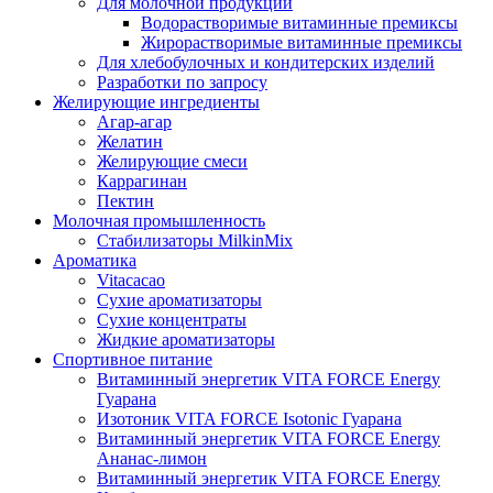
Для молочной продукции
Водорастворимые витаминные премиксы
Жирорастворимые витаминные премиксы
Для хлебобулочных и кондитерских изделий
Разработки по запросу
Желирующие ингредиенты
Агар-агар
Желатин
Желирующие смеси
Каррагинан
Пектин
Молочная промышленность
Стабилизаторы MilkinMix
Ароматика
Vitacacao
Сухие ароматизаторы
Сухие концентраты
Жидкие ароматизаторы
Спортивное питание
Витаминный энергетик VITA FORCE Energy
Гуарана
Изотоник VITA FORCE Isotonic Гуарана
Витаминный энергетик VITA FORCE Energy
Ананас-лимон
Витаминный энергетик VITA FORCE Energy