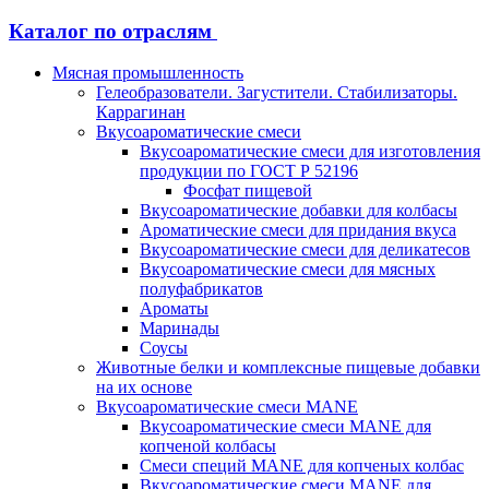
Каталог по отраслям
Мясная промышленность
Гелеобразователи. Загустители. Стабилизаторы.
Каррагинан
Вкусоароматические смеси
Вкусоароматические смеси для изготовления
продукции по ГОСТ Р 52196
Фосфат пищевой
Вкусоароматические добавки для колбасы
Ароматические смеси для придания вкуса
Вкусоароматические смеси для деликатесов
Вкусоароматические смеси для мясных
полуфабрикатов
Ароматы
Маринады
Соусы
Животные белки и комплексные пищевые добавки
на их основе
Вкусоароматические смеси MANE
Вкусоароматические смеси MANE для
копченой колбасы
Смеси специй MANE для копченых колбас
Вкусоароматические смеси MANE для