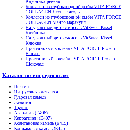
Клубника-ревень
Коллаген из глубоководной рыбы VITA FORCE
COLLAGEN Лесные ягоды
Коллаген из глубоководной рыбы VITA FORCE
COLLAGEN Манго-маракуйя
Натуральный детокс-кисель VitSweet Kissel
Клубника
Натуральный детокс-кисель VitSweet Kissel
Клюква
Протеиновый коктейль VITA FORCE Protein
Ваниль
Протеиновый коктейль VITA FORCE Protein
Шоколад
Каталог по ингредиентам
Пектин
Цитрусовая клетчатка
Гуаровая камедь
Желатин
Таурин
Агар-агар (Е406)
Каррагинан (Е407)
Ксантановая камедь (Е415)
Конжаковая камедь (Е425)