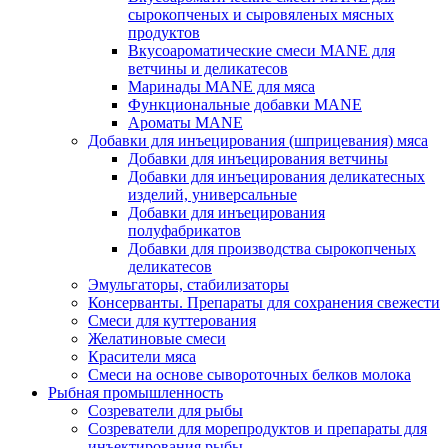
сырокопченых и сыровяленых мясных
продуктов
Вкусоароматические смеси MANE для
ветчины и деликатесов
Маринады MANE для мяса
Функциональные добавки MANE
Ароматы MANE
Добавки для инъецирования (шприцевания) мяса
Добавки для инъецирования ветчины
Добавки для инъецирования деликатесных
изделий, универсальные
Добавки для инъецирования
полуфабрикатов
Добавки для производства сырокопченых
деликатесов
Эмульгаторы, стабилизаторы
Консерванты. Препараты для сохранения свежести
Смеси для куттерования
Желатиновые смеси
Красители мяса
Смеси на основе сывороточных белков молока
Рыбная промышленность
Созреватели для рыбы
Созреватели для морепродуктов и препараты для
инъектирования рыбы