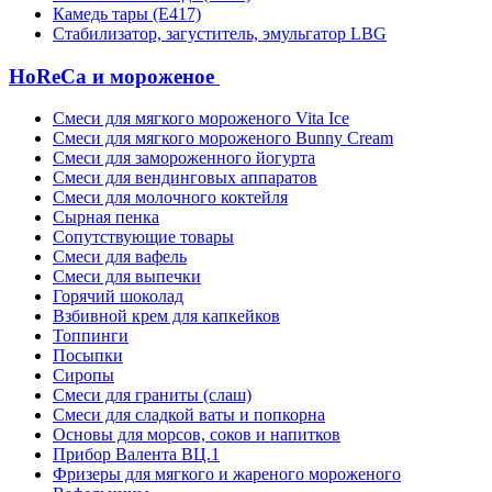
Камедь тары (Е417)
Стабилизатор, загуститель, эмульгатор LBG
HoReCa и мороженое
Смеси для мягкого мороженого Vita Ice
Смеси для мягкого мороженого Bunny Cream
Смеси для замороженного йогурта
Смеси для вендинговых аппаратов
Смеси для молочного коктейля
Сырная пенка
Сопутствующие товары
Смеси для вафель
Смеси для выпечки
Горячий шоколад
Взбивной крем для капкейков
Топпинги
Посыпки
Сиропы
Смеси для граниты (слаш)
Смеси для сладкой ваты и попкорна
Основы для морсов, соков и напитков
Прибор Валента ВЦ.1
Фризеры для мягкого и жареного мороженого