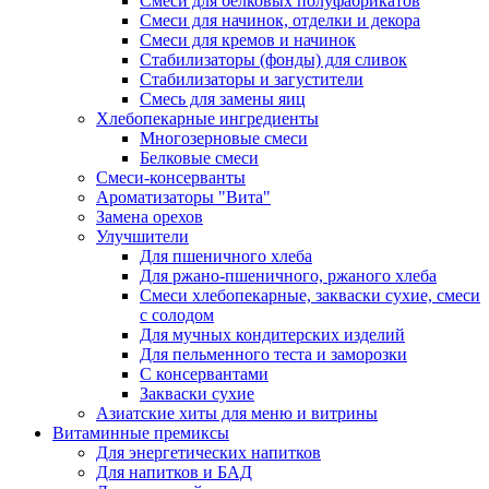
Cмеси для белковых полуфабрикатов
Смеси для начинок, отделки и декора
Смеси для кремов и начинок
Стабилизаторы (фонды) для сливок
Стабилизаторы и загустители
Смесь для замены яиц
Хлебопекарные ингредиенты
Многозерновые смеси
Белковые смеси
Смеси-консерванты
Ароматизаторы "Вита"
Замена орехов
Улучшители
Для пшеничного хлеба
Для ржано-пшеничного, ржаного хлеба
Смеси хлебопекарные, закваски сухие, смеси
с солодом
Для мучных кондитерских изделий
Для пельменного теста и заморозки
С консервантами
Закваски сухие
Азиатские хиты для меню и витрины
Витаминные премиксы
Для энергетических напитков
Для напитков и БАД