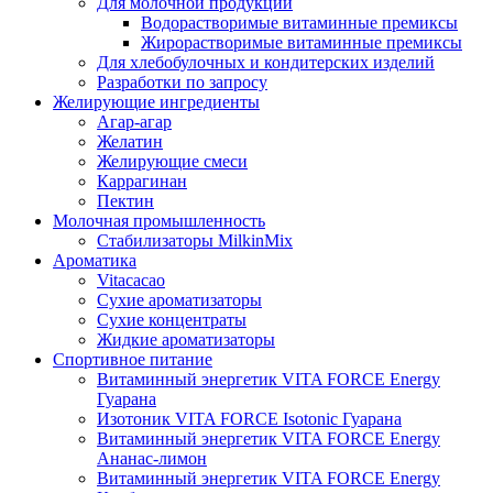
Для молочной продукции
Водорастворимые витаминные премиксы
Жирорастворимые витаминные премиксы
Для хлебобулочных и кондитерских изделий
Разработки по запросу
Желирующие ингредиенты
Агар-агар
Желатин
Желирующие смеси
Каррагинан
Пектин
Молочная промышленность
Стабилизаторы MilkinMix
Ароматика
Vitacacao
Сухие ароматизаторы
Сухие концентраты
Жидкие ароматизаторы
Спортивное питание
Витаминный энергетик VITA FORCE Energy
Гуарана
Изотоник VITA FORCE Isotonic Гуарана
Витаминный энергетик VITA FORCE Energy
Ананас-лимон
Витаминный энергетик VITA FORCE Energy