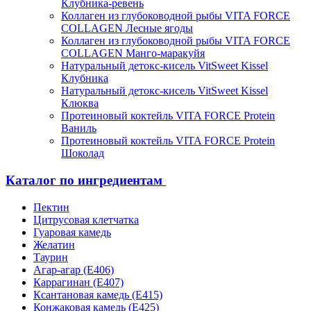
Клубника-ревень
Коллаген из глубоководной рыбы VITA FORCE
COLLAGEN Лесные ягоды
Коллаген из глубоководной рыбы VITA FORCE
COLLAGEN Манго-маракуйя
Натуральный детокс-кисель VitSweet Kissel
Клубника
Натуральный детокс-кисель VitSweet Kissel
Клюква
Протеиновый коктейль VITA FORCE Protein
Ваниль
Протеиновый коктейль VITA FORCE Protein
Шоколад
Каталог по ингредиентам
Пектин
Цитрусовая клетчатка
Гуаровая камедь
Желатин
Таурин
Агар-агар (Е406)
Каррагинан (Е407)
Ксантановая камедь (Е415)
Конжаковая камедь (Е425)