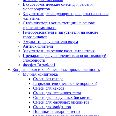
Вкусоароматические смеси для рыбы и
морепродуктов
Загустители, желирующие препараты на основе
желатина
Стабилизаторы консистенции на основе
трансглютаминазы
Гелеобразователи и загустители на основе
каррагинанов
Эмульгаторы, усилители вкуса
Антиокислители
Загустители на основе казеината натрия
Препараты для увеличения влагосвязывающей
способности
Фосфат ВитаФос1
Кондитерская и хлебопекарная промышленность
Мучная кондитерка
Смеси без сахара
Разрыхлители (пекарские порошки)
Смеси для кексов
Смеси для песочного теста
Смеси для воздушных бисквитов
Смеси для масляных бисквитов
Смеси для маффинов
Пончики и заварное тесто