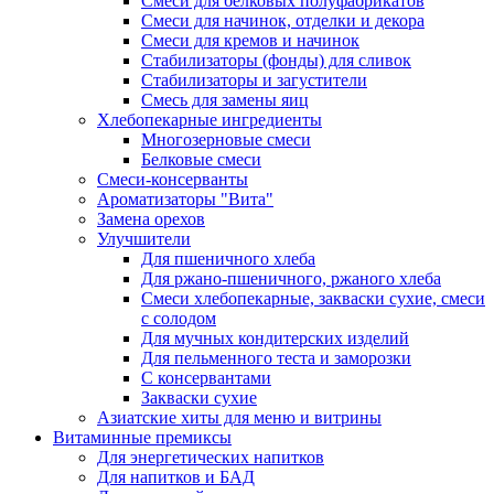
Cмеси для белковых полуфабрикатов
Смеси для начинок, отделки и декора
Смеси для кремов и начинок
Стабилизаторы (фонды) для сливок
Стабилизаторы и загустители
Смесь для замены яиц
Хлебопекарные ингредиенты
Многозерновые смеси
Белковые смеси
Смеси-консерванты
Ароматизаторы "Вита"
Замена орехов
Улучшители
Для пшеничного хлеба
Для ржано-пшеничного, ржаного хлеба
Смеси хлебопекарные, закваски сухие, смеси
с солодом
Для мучных кондитерских изделий
Для пельменного теста и заморозки
С консервантами
Закваски сухие
Азиатские хиты для меню и витрины
Витаминные премиксы
Для энергетических напитков
Для напитков и БАД