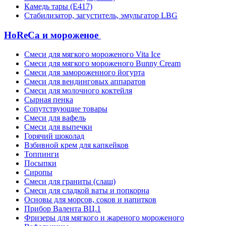
Камедь тары (Е417)
Стабилизатор, загуститель, эмульгатор LBG
HoReCa и мороженое
Смеси для мягкого мороженого Vita Ice
Смеси для мягкого мороженого Bunny Cream
Смеси для замороженного йогурта
Смеси для вендинговых аппаратов
Смеси для молочного коктейля
Сырная пенка
Сопутствующие товары
Смеси для вафель
Смеси для выпечки
Горячий шоколад
Взбивной крем для капкейков
Топпинги
Посыпки
Сиропы
Смеси для граниты (слаш)
Смеси для сладкой ваты и попкорна
Основы для морсов, соков и напитков
Прибор Валента ВЦ.1
Фризеры для мягкого и жареного мороженого