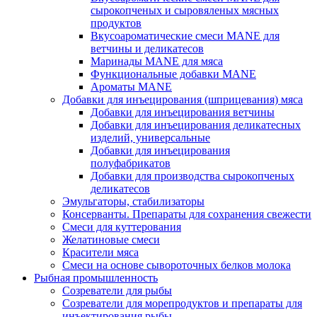
сырокопченых и сыровяленых мясных
продуктов
Вкусоароматические смеси MANE для
ветчины и деликатесов
Маринады MANE для мяса
Функциональные добавки MANE
Ароматы MANE
Добавки для инъецирования (шприцевания) мяса
Добавки для инъецирования ветчины
Добавки для инъецирования деликатесных
изделий, универсальные
Добавки для инъецирования
полуфабрикатов
Добавки для производства сырокопченых
деликатесов
Эмульгаторы, стабилизаторы
Консерванты. Препараты для сохранения свежести
Смеси для куттерования
Желатиновые смеси
Красители мяса
Смеси на основе сывороточных белков молока
Рыбная промышленность
Созреватели для рыбы
Созреватели для морепродуктов и препараты для
инъектирования рыбы