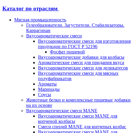
Каталог по отраслям
Мясная промышленность
Гелеобразователи. Загустители. Стабилизаторы.
Каррагинан
Вкусоароматические смеси
Вкусоароматические смеси для изготовления
продукции по ГОСТ Р 52196
Фосфат пищевой
Вкусоароматические добавки для колбасы
Ароматические смеси для придания вкуса
Вкусоароматические смеси для деликатесов
Вкусоароматические смеси для мясных
полуфабрикатов
Ароматы
Маринады
Соусы
Животные белки и комплексные пищевые добавки
на их основе
Вкусоароматические смеси MANE
Вкусоароматические смеси MANE для
копченой колбасы
Смеси специй MANE для копченых колбас
Вкусоароматические смеси MANE для